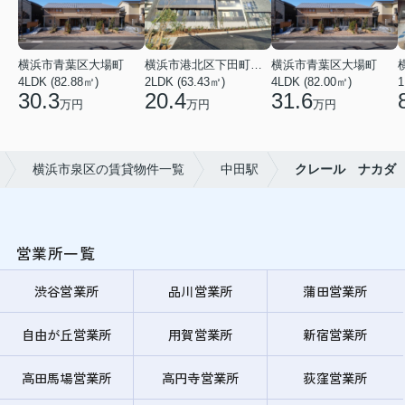
横浜市青葉区大場町
横浜市港北区下田町２丁目
横浜市青葉区大場町
4LDK (82.88㎡)
2LDK (63.43㎡)
4LDK (82.00㎡)
1
30.3
20.4
31.6
万円
万円
万円
横浜市泉区の賃貸物件一覧
中田駅
クレール ナカダ
営業所一覧
渋谷営業所
品川営業所
蒲田営業所
自由が丘営業所
用賀営業所
新宿営業所
高田馬場営業所
高円寺営業所
荻窪営業所