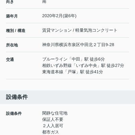
南
向き
2020年2月(築6年)
築年月
賃貸マンション / 軽量気泡コンクリート
種別 / 構造
神奈川県
横浜市泉区
中田北
２丁目9-28
所在地
ブルーライン
「
中田
」駅 徒歩6分
交通
相鉄いずみ野線
「
いずみ中央
」駅 徒歩27分
東海道本線
「
戸塚
」駅 徒歩41分
設備条件
閑静な住宅地
設備条件
保証人不要
２人入居可
都市ガス