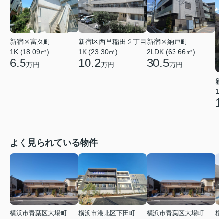
新宿区西早稲田２丁目
新宿区納戸町
新宿区富久町
1K (23.30㎡)
2LDK (63.66㎡)
1K (18.09㎡)
10.2
30.5
6.5
万円
万円
万円
1
よく見られている物件
横浜市青葉区大場町
横浜市港北区下田町２丁目
横浜市青葉区大場町