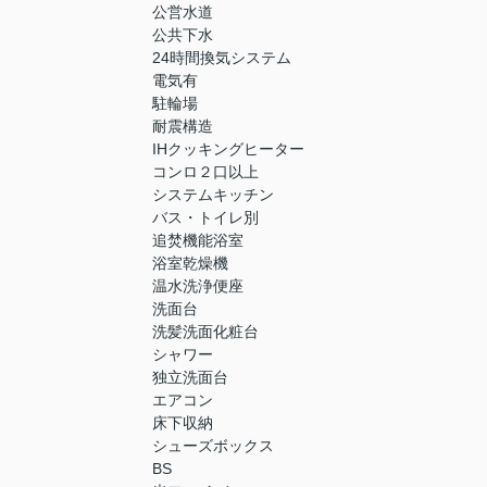
公営水道
公共下水
24時間換気システム
電気有
駐輪場
耐震構造
IHクッキングヒーター
コンロ２口以上
システムキッチン
バス・トイレ別
追焚機能浴室
浴室乾燥機
温水洗浄便座
洗面台
洗髪洗面化粧台
シャワー
独立洗面台
エアコン
床下収納
シューズボックス
BS