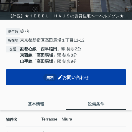
【外観】★ＨＥＢＥＬ ＨＡＵＳの賃貸住宅ヘーベルメゾン★
築7年
築年数
東京都新宿区高田馬場１丁目11-12
所在地
副都心線
「
西早稲田
」駅 徒歩2分
交通
東西線
「
高田馬場
」駅 徒歩8分
山手線
「
高田馬場
」駅 徒歩9分
お問い合わせ
無料
基本情報
設備条件
Terrasse Miura
物件名