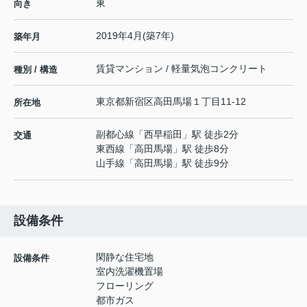
東
向き
2019年4月(築7年)
築年月
賃貸マンション / 軽量気泡コンクリート
種別 / 構造
東京都
新宿区
高田馬場
１丁目11-12
所在地
副都心線
「
西早稲田
」駅 徒歩2分
交通
東西線
「
高田馬場
」駅 徒歩8分
山手線
「
高田馬場
」駅 徒歩9分
設備条件
閑静な住宅地
設備条件
室内洗濯機置場
フローリング
都市ガス