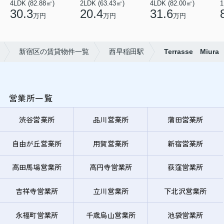
4LDK (82.88㎡)
2LDK (63.43㎡)
4LDK (82.00㎡)
1
30.3
20.4
31.6
万円
万円
万円
新宿区の賃貸物件一覧
西早稲田駅
Terrasse Miura
営業所一覧
渋谷営業所
品川営業所
蒲田営業所
自由が丘営業所
用賀営業所
新宿営業所
高田馬場営業所
高円寺営業所
荻窪営業所
吉祥寺営業所
立川営業所
下北沢営業所
永福町営業所
千歳烏山営業所
池袋営業所