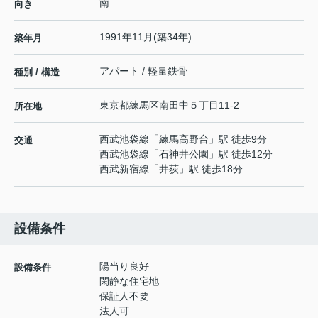
南
向き
1991年11月(築34年)
築年月
アパート / 軽量鉄骨
種別 / 構造
東京都
練馬区
南田中
５丁目11-2
所在地
西武池袋線
「
練馬高野台
」駅 徒歩9分
交通
西武池袋線
「
石神井公園
」駅 徒歩12分
西武新宿線
「
井荻
」駅 徒歩18分
設備条件
陽当り良好
設備条件
閑静な住宅地
保証人不要
法人可