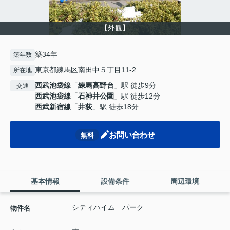
【外観】
築34年
築年数
東京都練馬区南田中５丁目11-2
所在地
西武池袋線
「
練馬高野台
」駅 徒歩9分
交通
西武池袋線
「
石神井公園
」駅 徒歩12分
西武新宿線
「
井荻
」駅 徒歩18分
お問い合わせ
無料
基本情報
設備条件
周辺環境
シティハイム パーク
物件名