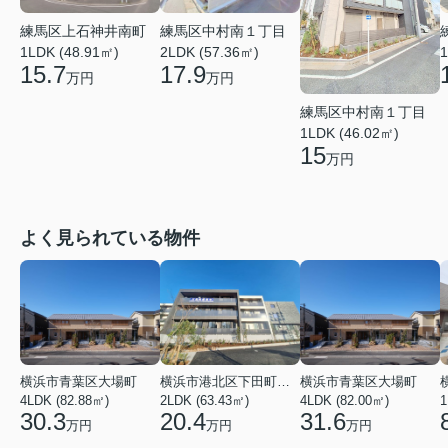
練馬区上石神井南町
練馬区中村南１丁目
1LDK (48.91㎡)
2LDK (57.36㎡)
1
15.7
17.9
万円
万円
練馬区中村南１丁目
1LDK (46.02㎡)
15
万円
よく見られている物件
横浜市青葉区大場町
横浜市港北区下田町２丁目
横浜市青葉区大場町
4LDK (82.88㎡)
2LDK (63.43㎡)
4LDK (82.00㎡)
1
30.3
20.4
31.6
万円
万円
万円