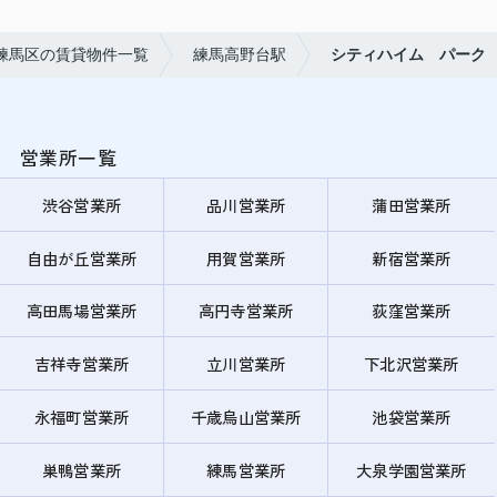
練馬区の賃貸物件一覧
練馬高野台駅
シティハイム パーク
営業所一覧
渋谷営業所
品川営業所
蒲田営業所
自由が丘営業所
用賀営業所
新宿営業所
高田馬場営業所
高円寺営業所
荻窪営業所
吉祥寺営業所
立川営業所
下北沢営業所
永福町営業所
千歳烏山営業所
池袋営業所
巣鴨営業所
練馬営業所
大泉学園営業所