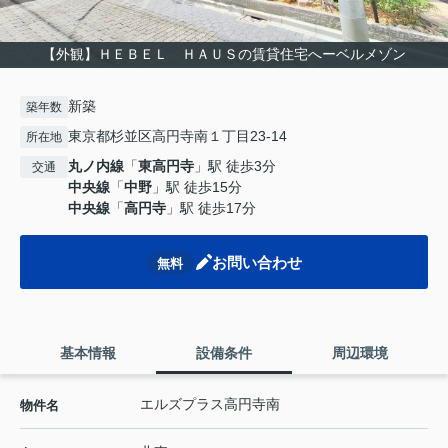
【外観】ＨＥＢＥＬ ＨＡＵＳの賃貸住宅へーベルメゾン
新築
築年数
東京都杉並区高円寺南１丁目23-14
所在地
丸ノ内線
「
東高円寺
」駅 徒歩3分
交通
中央線
「
中野
」駅 徒歩15分
中央線
「
高円寺
」駅 徒歩17分
お問い合わせ
無料
基本情報
設備条件
周辺環境
エルズプラス高円寺南
物件名