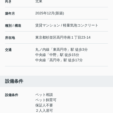
北東
向き
2025年12月(新築)
築年月
賃貸マンション / 軽量気泡コンクリート
種別 / 構造
東京都
杉並区
高円寺南
１丁目23-14
所在地
丸ノ内線
「
東高円寺
」駅 徒歩3分
交通
中央線
「
中野
」駅 徒歩15分
中央線
「
高円寺
」駅 徒歩17分
設備条件
ペット相談
設備条件
ペット飼育可
保証人不要
２人入居可