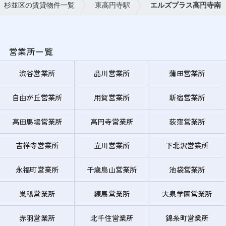
杉並区の賃貸物件一覧
東高円寺駅
エルズプラス高円寺南
営業所一覧
渋谷営業所
品川営業所
蒲田営業所
自由が丘営業所
用賀営業所
新宿営業所
高田馬場営業所
高円寺営業所
荻窪営業所
吉祥寺営業所
立川営業所
下北沢営業所
永福町営業所
千歳烏山営業所
池袋営業所
巣鴨営業所
練馬営業所
大泉学園営業所
赤羽営業所
北千住営業所
錦糸町営業所