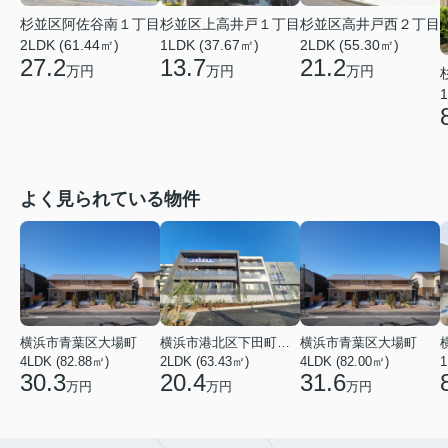
杉並区阿佐谷南１丁目
杉並区上高井戸１丁目
杉並区高井戸西２丁目
2LDK (61.44㎡)
1LDK (37.67㎡)
2LDK (55.30㎡)
27.2
13.7
21.2
万円
万円
万円
1
よく見られている物件
横浜市青葉区大場町
横浜市港北区下田町２丁目
横浜市青葉区大場町
4LDK (82.88㎡)
2LDK (63.43㎡)
4LDK (82.00㎡)
1
30.3
20.4
31.6
万円
万円
万円