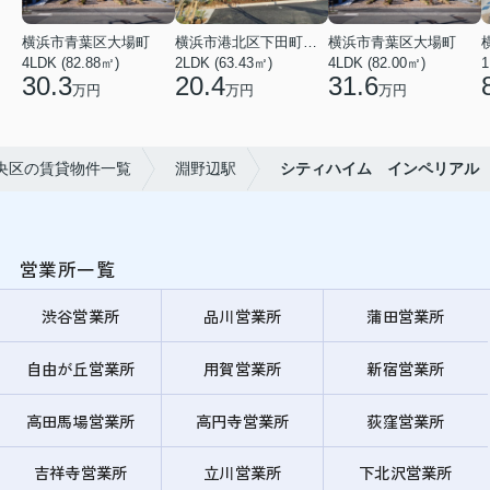
横浜市青葉区大場町
横浜市港北区下田町２丁目
横浜市青葉区大場町
4LDK (82.88㎡)
2LDK (63.43㎡)
4LDK (82.00㎡)
1
30.3
20.4
31.6
万円
万円
万円
央区の賃貸物件一覧
淵野辺駅
シティハイム インペリアル
営業所一覧
渋谷営業所
品川営業所
蒲田営業所
自由が丘営業所
用賀営業所
新宿営業所
高田馬場営業所
高円寺営業所
荻窪営業所
吉祥寺営業所
立川営業所
下北沢営業所