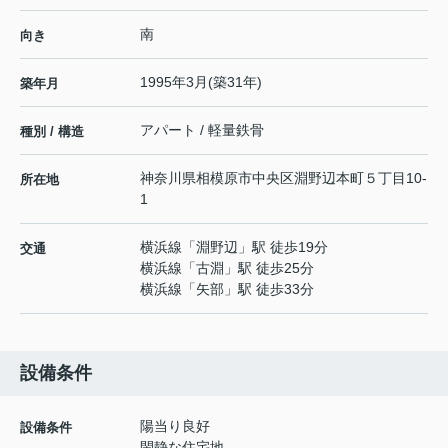
南
向き
1995年3月(築31年)
築年月
アパート / 軽量鉄骨
種別 / 構造
神奈川県
相模原市中央区
淵野辺本町
５丁目10-
所在地
1
横浜線
「
淵野辺
」駅 徒歩19分
交通
横浜線
「
古淵
」駅 徒歩25分
横浜線
「
矢部
」駅 徒歩33分
設備条件
陽当り良好
設備条件
閑静な住宅地