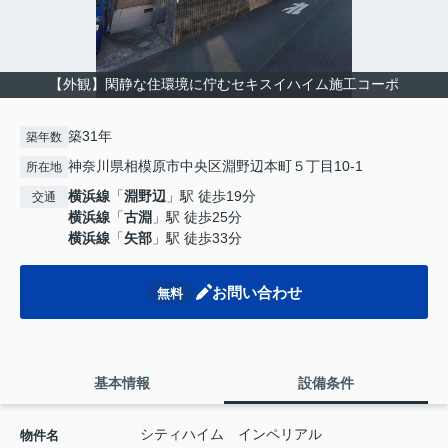
【外観】閑静な住環境に佇むセキスイハイム施工コーポ
築31年
築年数
神奈川県相模原市中央区淵野辺本町５丁目10-1
所在地
横浜線
「
淵野辺
」駅 徒歩19分
交通
横浜線
「
古淵
」駅 徒歩25分
横浜線
「
矢部
」駅 徒歩33分
お問い合わせ
無料
基本情報
設備条件
シティハイム インペリアル
物件名