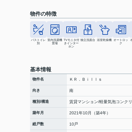
物件の特徴
バストイレ
室内洗濯機
TVモニタ付
独立洗面台
浴室乾燥機
オートロッ
別
置場
きインター
ク
ホン
基本情報
物件名
ＫＲ．Ｂｉｌｌｓ
向き
南
種別/構造
賃貸マンション/軽量気泡コンク
築年月
2021年10月（築4年）
総戸数
10戸