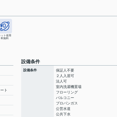
ネット使用
料無料
設備条件
設備条件
保証人不要
２人入居可
法人可
室内洗濯機置場
リート
フローリング
バルコニー
プロパンガス
公営水道
公共下水