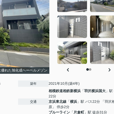
に優れた旭化成ヘーベルメゾン
6
2021年10月(築4年)
築年
相模鉄道相鉄新横浜
「
羽沢横浜国大
」駅
22分
京浜東北線
「
横浜
」駅 バス22分 「羽沢
交通
原」 停歩2分
ブルーライン
「
片倉町
」駅 徒歩31分