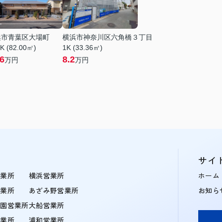
浜市青葉区大場町
横浜市神奈川区六角橋３丁目
K (82.00㎡)
1K (33.36㎡)
.6
8.2
万円
万円
サイ
営業所
横浜営業所
ホーム
営業所
あざみ野営業所
お知ら
学園営業所
大船営業所
営業所
浦和営業所