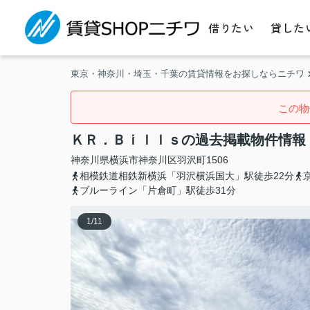
借りたい
貸した
東京・神奈川・埼玉・千葉の賃貸情報をお探しならニチワ
この物
ＫＲ．Ｂｉｌｌｓの過去掲載物件情報
神奈川県
横浜市神奈川区
羽沢町
1506
相模鉄道相鉄新横浜「羽沢横浜国大」駅徒歩22分
ブルーライン「片倉町」駅徒歩31分
1
/
11