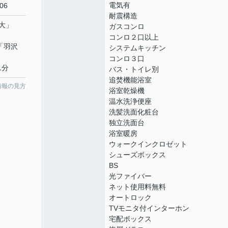
電気有
06
耐震構造
大
」
ガスコンロ
コンロ２口以上
 「羽沢
システムキッチン
コンロ３口
1分
バス・トイレ別
追焚機能浴室
情報の見方
浴室乾燥機
温水洗浄便座
洗髪洗面化粧台
独立洗面台
浴室暖房
ウォークインクロゼット
シューズボックス
BS
光ファイバー
ネット使用料無料
オートロック
TVモニタ付インターホン
宅配ボックス