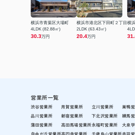
横浜市青葉区大場町
横浜市港北区下田町２丁目
横
4LDK (82.88㎡)
2LDK (63.43㎡)
4LD
30.3
20.4
31
万円
万円
営業所一覧
渋谷営業所
用賀営業所
立川営業所
巣鴨
品川営業所
新宿営業所
下北沢営業所
練馬
蒲田営業所
高田馬場営業所
永福町営業所
大泉
自由が丘営業所
高円寺営業所
千歳烏山営業所
赤羽