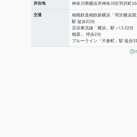
所在地
神奈川県
横浜市神奈川区
羽沢町
15
交通
相模鉄道相鉄新横浜
「
羽沢横浜国
駅 徒歩22分
京浜東北線
「
横浜
」駅 バス22分
相原」 停歩2分
ブルーライン
「
片倉町
」駅 徒歩3