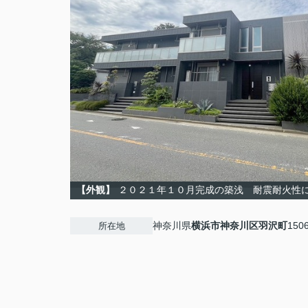
【外観】
２０２１年１０月完成の築浅 耐震耐火性
神奈川県
横浜市神奈川区
羽沢町
150
所在地