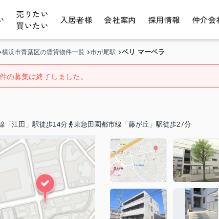
売りたい
い
入居者様
会社案内
採用情報
仲介会
買いたい
ベリ マーベラ
横浜市青葉区の賃貸物件一覧
市が尾駅
件の募集は終了しました。
線「江田」駅徒歩14分
東急田園都市線「藤が丘」駅徒歩27分