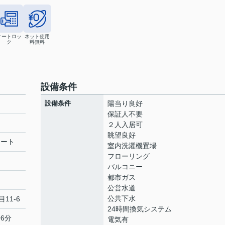
オートロッ
ネット使用
ク
料無料
設備条件
設備条件
陽当り良好
保証人不要
２人入居可
眺望良好
リート
室内洗濯機置場
フローリング
バルコニー
都市ガス
公営水道
公共下水
11-6
24時間換気システム
6分
電気有