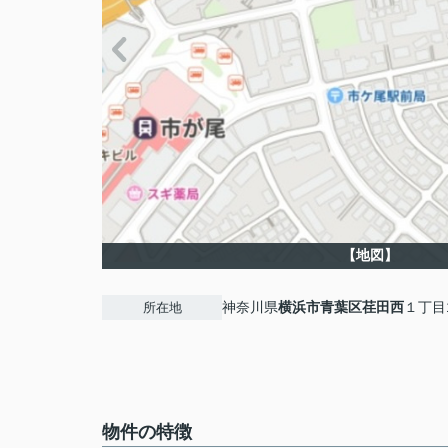
【地図】
神奈川県
横浜市青葉区
荏田西
１丁目1
所在地
物件の特徴