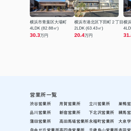
横浜市青葉区大場町
横浜市港北区下田町２丁目
横
4LDK (82.88㎡)
2LDK (63.43㎡)
4LD
30.3
20.4
31
万円
万円
営業所一覧
渋谷営業所
用賀営業所
立川営業所
巣鴨
品川営業所
新宿営業所
下北沢営業所
練馬
蒲田営業所
高田馬場営業所
永福町営業所
大泉
自由が丘営業所
高円寺営業所
千歳烏山営業所
赤羽