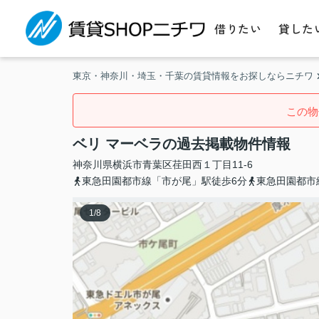
借りたい
貸した
東京・神奈川・埼玉・千葉の賃貸情報をお探しならニチワ
この物
ベリ マーベラの過去掲載物件情報
神奈川県
横浜市青葉区
荏田西
１丁目11-6
東急田園都市線「市が尾」駅徒歩6分
東急田園都市
1
/
8