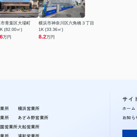
浜市青葉区大場町
横浜市神奈川区六角橋３丁目
K (82.00㎡)
1K (33.36㎡)
.6
8.2
万円
万円
サイ
営業所
横浜営業所
ホーム
営業所
あざみ野営業所
お知ら
学園営業所
大船営業所
営業所
浦和営業所