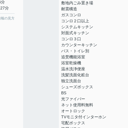
4分
敷地内ごみ置き場
27分
耐震構造
ガスコンロ
情報の見方
コンロ２口以上
システムキッチン
対面式キッチン
コンロ３口
カウンターキッチン
バス・トイレ別
追焚機能浴室
浴室乾燥機
温水洗浄便座
洗髪洗面化粧台
独立洗面台
シューズボックス
BS
光ファイバー
ネット使用料無料
オートロック
TVモニタ付インターホン
宅配ボックス