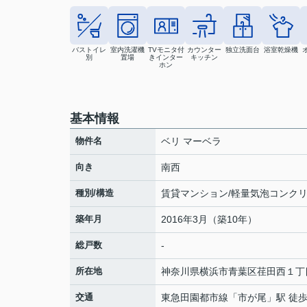
バストイレ
室内洗濯機
TVモニタ付
カウンター
独立洗面台
浴室乾燥機
別
置場
きインター
キッチン
ホン
基本情報
物件名
ベリ マーベラ
向き
南西
種別/構造
賃貸マンション/軽量気泡コンク
築年月
2016年3月（築10年）
総戸数
-
所在地
神奈川県
横浜市青葉区
荏田西
１丁目
交通
東急田園都市線
「
市が尾
」駅 徒歩