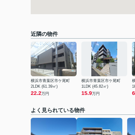
近隣の物件
横浜市青葉区市ケ尾町
横浜市青葉区市ケ尾町
2LDK (61.39㎡)
1LDK (45.82㎡)
1
22.2
15.9
6
万円
万円
よく見られている物件