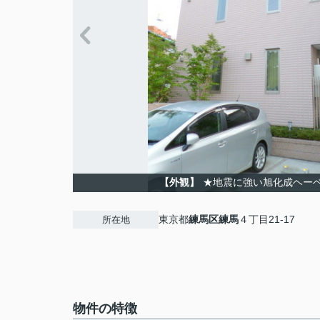
【外観】
★地震に強い旭化成ヘー
東京都
練馬区
練馬
４丁目21-17
所在地
物件の特徴