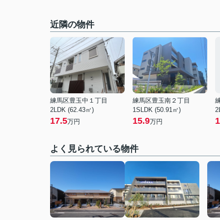
近隣の物件
練馬区豊玉中１丁目
練馬区豊玉南２丁目
2LDK (62.43㎡)
1SLDK (50.91㎡)
2
17.5
15.9
1
万円
万円
よく見られている物件