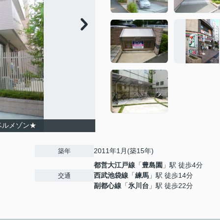
ベルメゾン★
2011年1月(築15年)
築年
都営大江戸線
「
豊島園
」駅 徒歩4分
西武池袋線
「
練馬
」駅 徒歩14分
交通
副都心線
「
氷川台
」駅 徒歩22分