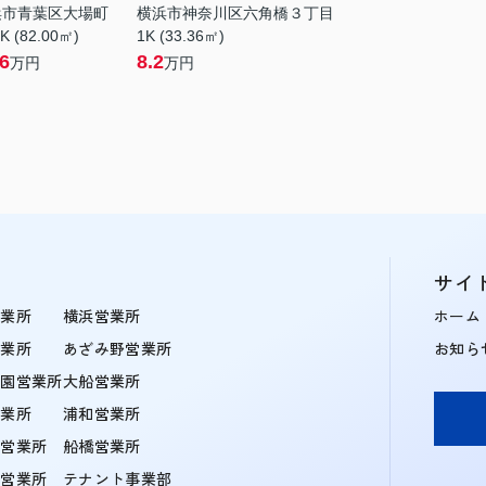
浜市青葉区大場町
横浜市神奈川区六角橋３丁目
K (82.00㎡)
1K (33.36㎡)
.6
8.2
万円
万円
サイ
営業所
横浜営業所
ホーム
営業所
あざみ野営業所
お知ら
学園営業所
大船営業所
営業所
浦和営業所
住営業所
船橋営業所
町営業所
テナント事業部