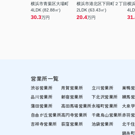
横浜市青葉区大場町
横浜市港北区下田町２丁目
横
4LDK (82.88㎡)
2LDK (63.43㎡)
4LD
30.3
20.4
31
万円
万円
営業所一覧
渋谷営業所
用賀営業所
立川営業所
巣鴨
品川営業所
新宿営業所
下北沢営業所
練馬
蒲田営業所
高田馬場営業所
永福町営業所
大泉
自由が丘営業所
高円寺営業所
千歳烏山営業所
赤羽
吉祥寺営業所
荻窪営業所
池袋営業所
北千
錦糸