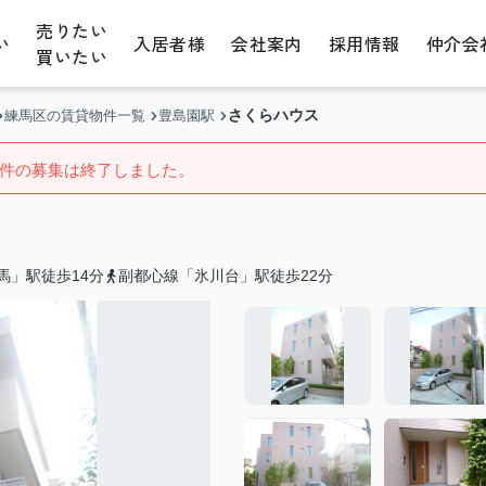
売りたい
い
入居者様
会社案内
採用情報
仲介会
買いたい
さくらハウス
練馬区の賃貸物件一覧
豊島園駅
件の募集は終了しました。
馬」駅徒歩14分
副都心線「氷川台」駅徒歩22分