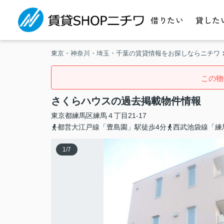
借りたい
貸した
東京・神奈川・埼玉・千葉の賃貸情報をお探しならニチワ
この物
さくらハウスの過去掲載物件情報
東京都
練馬区
練馬
４丁目21-17
都営大江戸線「豊島園」駅徒歩4分
西武池袋線「練
1
/
7