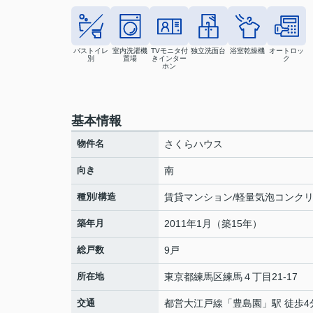
バストイレ
室内洗濯機
TVモニタ付
独立洗面台
浴室乾燥機
オートロッ
別
置場
きインター
ク
ホン
基本情報
物件名
さくらハウス
向き
南
種別/構造
賃貸マンション/軽量気泡コンク
築年月
2011年1月（築15年）
総戸数
9戸
所在地
東京都
練馬区
練馬
４丁目21-17
交通
都営大江戸線
「
豊島園
」駅 徒歩4