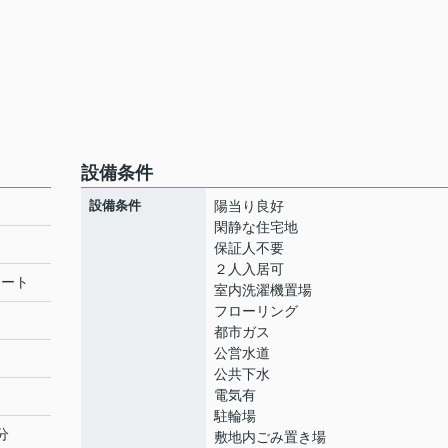
設備条件
設備条件
陽当り良好
閑静な住宅地
保証人不要
２人入居可
リート
室内洗濯機置場
フローリング
都市ガス
公営水道
公共下水
電気有
駐輪場
分
敷地内ごみ置き場