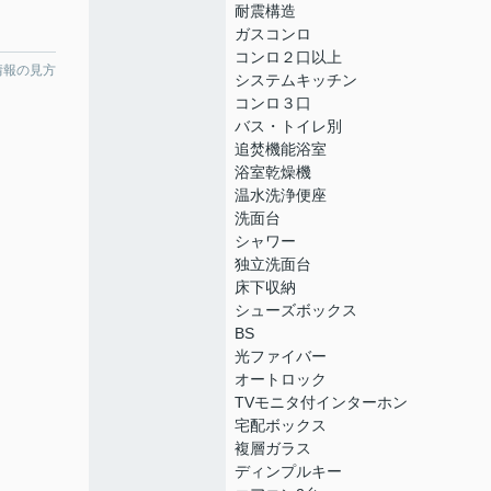
耐震構造
ガスコンロ
コンロ２口以上
情報の見方
システムキッチン
コンロ３口
バス・トイレ別
追焚機能浴室
浴室乾燥機
温水洗浄便座
洗面台
シャワー
独立洗面台
床下収納
シューズボックス
BS
光ファイバー
オートロック
TVモニタ付インターホン
宅配ボックス
複層ガラス
ディンプルキー