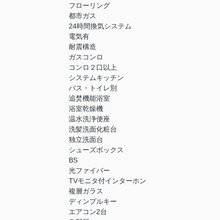
フローリング
都市ガス
24時間換気システム
電気有
耐震構造
ガスコンロ
コンロ２口以上
システムキッチン
バス・トイレ別
追焚機能浴室
浴室乾燥機
温水洗浄便座
洗髪洗面化粧台
独立洗面台
シューズボックス
BS
光ファイバー
TVモニタ付インターホン
複層ガラス
ディンプルキー
エアコン2台