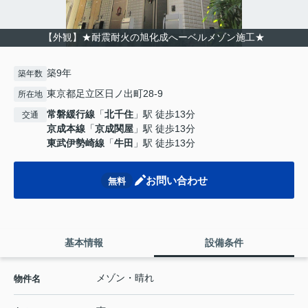
【外観】★耐震耐火の旭化成へーベルメゾン施工★
築9年
築年数
東京都足立区日ノ出町28-9
所在地
常磐緩行線
「
北千住
」駅 徒歩13分
交通
京成本線
「
京成関屋
」駅 徒歩13分
東武伊勢崎線
「
牛田
」駅 徒歩13分
お問い合わせ
無料
基本情報
設備条件
メゾン・晴れ
物件名