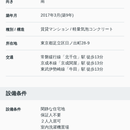
南
向き
2017年3月(築9年)
築年月
賃貸マンション / 軽量気泡コンクリート
種別 / 構造
東京都
足立区
日ノ出町
28-9
所在地
常磐緩行線
「
北千住
」駅 徒歩13分
交通
京成本線
「
京成関屋
」駅 徒歩13分
東武伊勢崎線
「
牛田
」駅 徒歩13分
設備条件
閑静な住宅地
設備条件
保証人不要
２人入居可
室内洗濯機置場