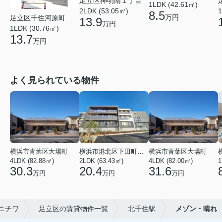
足立区神明南１丁目
1LDK (42.61㎡)
2LDK (53.05㎡)
1
8.5
万円
足立区千住河原町
13.9
万円
1LDK (30.76㎡)
13.7
万円
よく見られている物件
横浜市青葉区大場町
横浜市港北区下田町２丁目
横浜市青葉区大場町
4LDK (82.88㎡)
2LDK (63.43㎡)
4LDK (82.00㎡)
1
30.3
20.4
31.6
万円
万円
万円
ニチワ
足立区の賃貸物件一覧
北千住駅
メゾン・晴れ