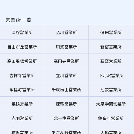
営業所一覧
渋谷営業所
品川営業所
蒲田営業所
自由が丘営業所
用賀営業所
新宿営業所
高田馬場営業所
高円寺営業所
荻窪営業所
吉祥寺営業所
立川営業所
下北沢営業所
永福町営業所
千歳烏山営業所
池袋営業所
巣鴨営業所
練馬営業所
大泉学園営業所
赤羽営業所
北千住営業所
錦糸町営業所
横浜営業所
あざみ野営業所
大船営業所