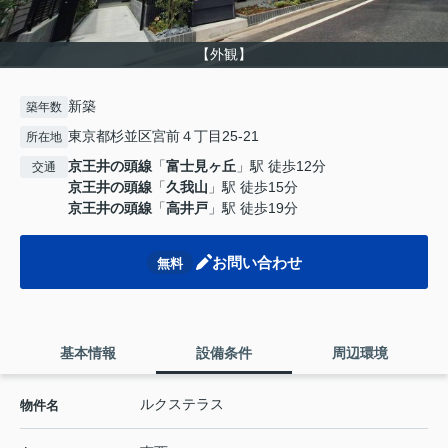
【外観】
新築
築年数
東京都杉並区宮前４丁目25-21
所在地
京王井の頭線
「
富士見ヶ丘
」駅 徒歩12分
交通
京王井の頭線
「
久我山
」駅 徒歩15分
京王井の頭線
「
高井戸
」駅 徒歩19分
お問い合わせ
無料
基本情報
設備条件
周辺環境
ルクステラス
物件名