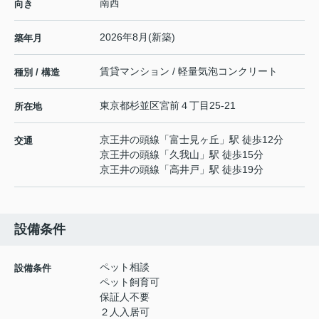
南西
向き
2026年8月(新築)
築年月
賃貸マンション / 軽量気泡コンクリート
種別 / 構造
東京都
杉並区
宮前
４丁目25-21
所在地
京王井の頭線
「
富士見ヶ丘
」駅 徒歩12分
交通
京王井の頭線
「
久我山
」駅 徒歩15分
京王井の頭線
「
高井戸
」駅 徒歩19分
設備条件
ペット相談
設備条件
ペット飼育可
保証人不要
２人入居可