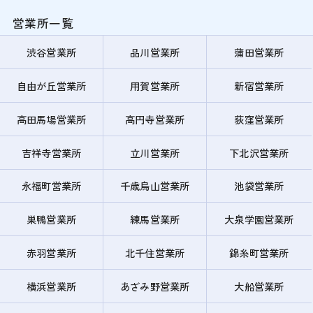
営業所一覧
渋谷営業所
品川営業所
蒲田営業所
自由が丘営業所
用賀営業所
新宿営業所
高田馬場営業所
高円寺営業所
荻窪営業所
吉祥寺営業所
立川営業所
下北沢営業所
永福町営業所
千歳烏山営業所
池袋営業所
巣鴨営業所
練馬営業所
大泉学園営業所
赤羽営業所
北千住営業所
錦糸町営業所
横浜営業所
あざみ野営業所
大船営業所