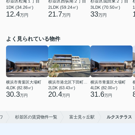
杉並区松庵１丁目
杉並区西荻南２丁目
杉並区成田東２丁目
1DK (34.26㎡)
1
2LDK (59.24㎡)
3LDK (70.50㎡)
12.4
21.7
33
万円
万円
万円
よく見られている物件
横浜市青葉区大場町
横浜市港北区下田町２丁目
横浜市青葉区大場町
4LDK (82.88㎡)
2LDK (63.43㎡)
4LDK (82.00㎡)
1
30.3
20.4
31.6
万円
万円
万円
ワ
杉並区の賃貸物件一覧
富士見ヶ丘駅
ルクステラス