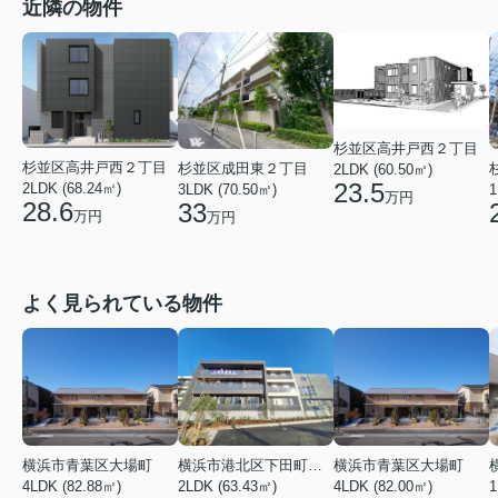
近隣の物件
杉並区高井戸西２丁目
杉並区高井戸西２丁目
杉並区成田東２丁目
2LDK (60.50㎡)
23.5
2LDK (68.24㎡)
1
3LDK (70.50㎡)
万円
28.6
33
万円
万円
よく見られている物件
横浜市青葉区大場町
横浜市港北区下田町２丁目
横浜市青葉区大場町
4LDK (82.88㎡)
2LDK (63.43㎡)
4LDK (82.00㎡)
1