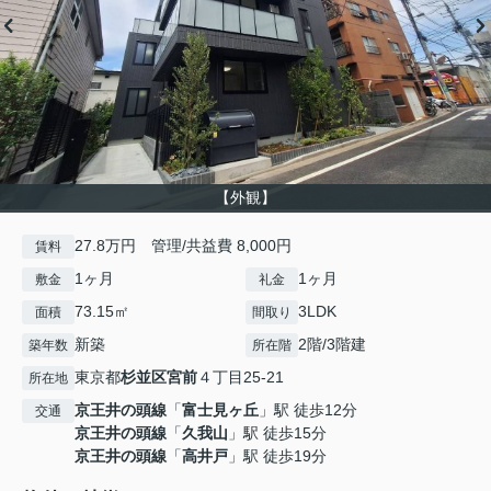
【外観】
27.8万円 管理/共益費 8,000円
賃料
1ヶ月
1ヶ月
敷金
礼金
73.15㎡
3LDK
面積
間取り
新築
2階/3階建
築年数
所在階
東京都
杉並区
宮前
４丁目25-21
所在地
京王井の頭線
「
富士見ヶ丘
」駅 徒歩12分
交通
京王井の頭線
「
久我山
」駅 徒歩15分
京王井の頭線
「
高井戸
」駅 徒歩19分