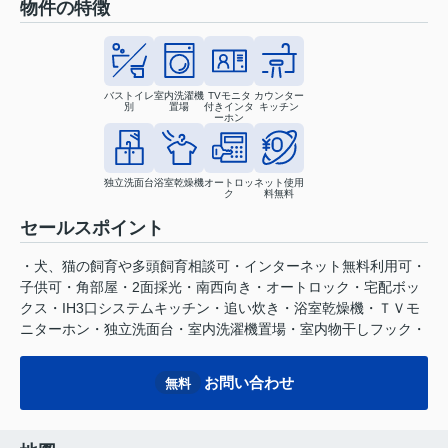
物件の特徴
バストイレ
室内洗濯機
TVモニタ
カウンター
別
置場
付きインタ
キッチン
ーホン
独立洗面台
浴室乾燥機
オートロッ
ネット使用
ク
料無料
セールスポイント
・犬、猫の飼育や多頭飼育相談可・インターネット無料利用可・
子供可・角部屋・2面採光・南西向き・オートロック・宅配ボッ
クス・IH3口システムキッチン・追い炊き・浴室乾燥機・ＴＶモ
ニターホン・独立洗面台・室内洗濯機置場・室内物干しフック・
お問い合わせ
無料