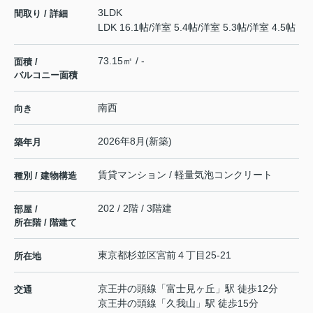
3LDK
間取り / 詳細
LDK 16.1帖
/
洋室 5.4帖
/
洋室 5.3帖
/
洋室 4.5帖
73.15㎡ / -
面積 /
バルコニー面積
南西
向き
2026年8月(新築)
築年月
賃貸マンション / 軽量気泡コンクリート
種別 / 建物構造
202 / 2階 / 3階建
部屋 /
所在階 / 階建て
東京都
杉並区
宮前
４丁目25-21
所在地
京王井の頭線
「
富士見ヶ丘
」駅 徒歩12分
交通
京王井の頭線
「
久我山
」駅 徒歩15分