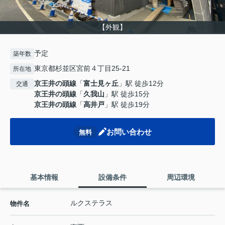
【外観】
予定
築年数
東京都杉並区宮前４丁目25-21
所在地
京王井の頭線
「
富士見ヶ丘
」駅 徒歩12分
交通
京王井の頭線
「
久我山
」駅 徒歩15分
京王井の頭線
「
高井戸
」駅 徒歩19分
お問い合わせ
無料
基本情報
設備条件
周辺環境
ルクステラス
物件名