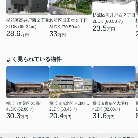
杉並区高井戸西２丁目
杉並区高井戸西２丁目
杉並区成田東２丁目
2LDK (60.50㎡)
2LDK (68.24㎡)
23.5
1
3LDK (70.50㎡)
万円
28.6
33
万円
万円
よく見られている物件
横浜市青葉区大場町
横浜市港北区下田町２丁目
横浜市青葉区大場町
4LDK (82.88㎡)
2LDK (63.43㎡)
4LDK (82.00㎡)
1
30.3
20.4
31.6
万円
万円
万円