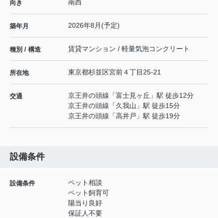
南西
向き
2026年8月(予定)
築年月
賃貸マンション / 軽量気泡コンクリート
種別 / 構造
東京都
杉並区
宮前
４丁目25-21
所在地
京王井の頭線
「
富士見ヶ丘
」駅 徒歩12分
交通
京王井の頭線
「
久我山
」駅 徒歩15分
京王井の頭線
「
高井戸
」駅 徒歩19分
設備条件
ペット相談
設備条件
ペット飼育可
陽当り良好
保証人不要