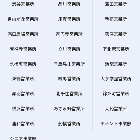
渋谷営業所
品川営業所
蒲田営業所
自由が丘営業所
用賀営業所
新宿営業所
高田馬場営業所
高円寺営業所
荻窪営業所
吉祥寺営業所
立川営業所
下北沢営業所
永福町営業所
千歳烏山営業所
池袋営業所
巣鴨営業所
練馬営業所
大泉学園営業所
赤羽営業所
北千住営業所
錦糸町営業所
横浜営業所
あざみ野営業所
大船営業所
浦和営業所
船橋営業所
テナント事業部
シニア事業部