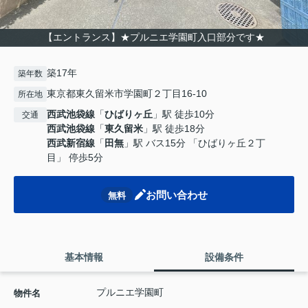
【エントランス】★プルニエ学園町入口部分です★
築17年
築年数
東京都東久留米市学園町２丁目16-10
所在地
西武池袋線
「
ひばりヶ丘
」駅 徒歩10分
交通
西武池袋線
「
東久留米
」駅 徒歩18分
西武新宿線
「
田無
」駅 バス15分 「ひばりヶ丘２丁
目」 停歩5分
お問い合わせ
無料
基本情報
設備条件
プルニエ学園町
物件名