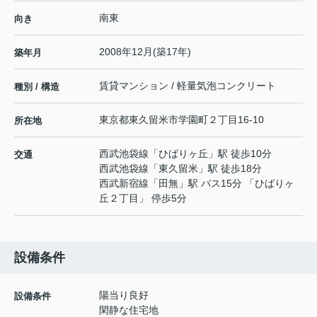
南東
向き
2008年12月(築17年)
築年月
賃貸マンション / 軽量気泡コンクリート
種別 / 構造
東京都
東久留米市
学園町
２丁目16-10
所在地
西武池袋線
「
ひばりヶ丘
」駅 徒歩10分
交通
西武池袋線
「
東久留米
」駅 徒歩18分
西武新宿線
「
田無
」駅 バス15分 「ひばりヶ
丘２丁目」 停歩5分
設備条件
陽当り良好
設備条件
閑静な住宅地