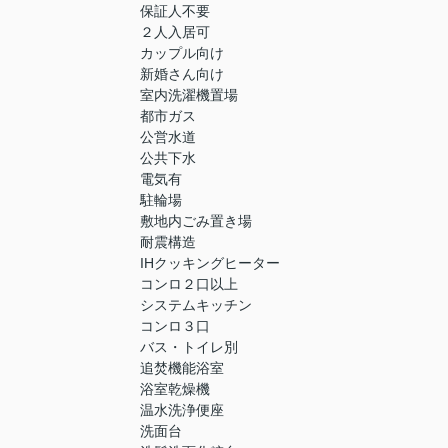
保証人不要
２人入居可
カップル向け
新婚さん向け
室内洗濯機置場
都市ガス
公営水道
公共下水
電気有
駐輪場
敷地内ごみ置き場
耐震構造
IHクッキングヒーター
コンロ２口以上
システムキッチン
コンロ３口
バス・トイレ別
追焚機能浴室
浴室乾燥機
温水洗浄便座
洗面台