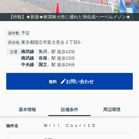
【外観】★新築★耐震耐火性に優れた旭化成ヘーベルメゾン★
予定
築年数
東京都国立市富士見台３丁目5-
所在地
南武線
「
矢川
」駅 徒歩12分
交通
南武線
「
谷保
」駅 徒歩13分
中央線
「
国立
」駅 徒歩24分
お問い合わせ
無料
基本情報
設備条件
周辺環境
Ｗｉｌｌ Ｃｏｕｒｔ１９
物件名