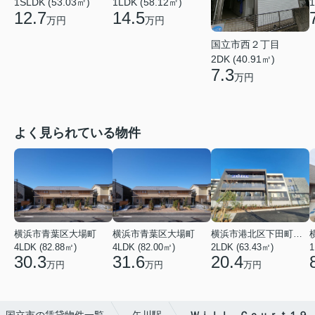
1SLDK (53.03㎡)
1LDK (58.12㎡)
1
12.7
14.5
万円
万円
国立市西２丁目
2DK (40.91㎡)
7.3
万円
よく見られている物件
横浜市青葉区大場町
横浜市青葉区大場町
横浜市港北区下田町２丁目
4LDK (82.88㎡)
4LDK (82.00㎡)
2LDK (63.43㎡)
1
30.3
31.6
20.4
万円
万円
万円