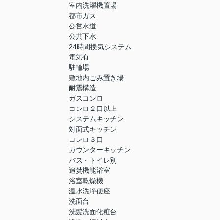
室内洗濯機置場
都市ガス
公営水道
公共下水
24時間換気システム
電気有
駐輪場
敷地内ごみ置き場
耐震構造
ガスコンロ
コンロ２口以上
システムキッチン
対面式キッチン
コンロ３口
カウンターキッチン
バス・トイレ別
追焚機能浴室
浴室乾燥機
温水洗浄便座
洗面台
洗髪洗面化粧台