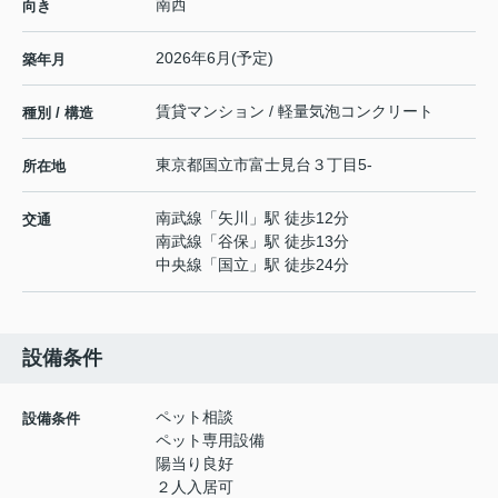
南西
向き
2026年6月(予定)
築年月
賃貸マンション / 軽量気泡コンクリート
種別 / 構造
東京都
国立市
富士見台
３丁目5-
所在地
南武線
「
矢川
」駅 徒歩12分
交通
南武線
「
谷保
」駅 徒歩13分
中央線
「
国立
」駅 徒歩24分
設備条件
ペット相談
設備条件
ペット専用設備
陽当り良好
２人入居可