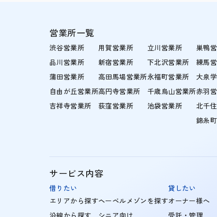
営業所一覧
渋谷営業所
用賀営業所
立川営業所
巣鴨
品川営業所
新宿営業所
下北沢営業所
練馬
蒲田営業所
高田馬場営業所
永福町営業所
大泉
自由が丘営業所
高円寺営業所
千歳烏山営業所
赤羽
吉祥寺営業所
荻窪営業所
池袋営業所
北千
錦糸
サービス内容
借りたい
貸したい
エリアから探す
ヘーベルメゾンを探す
オーナー様へ
沿線から探す
シニア向け
受託・管理