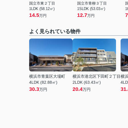
国立市東２丁目
国立市青柳３丁目
1LDK (58.12㎡)
1SLDK (53.03㎡)
1
14.5
12.7
7
万円
万円
よく見られている物件
横浜市青葉区大場町
横浜市港北区下田町２丁目
横
4LDK (82.88㎡)
2LDK (63.43㎡)
4LD
30.3
20.4
31
万円
万円