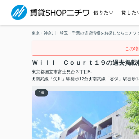
借りたい
貸した
東京・神奈川・埼玉・千葉の賃貸情報をお探しならニチワ
この物
Ｗｉｌｌ Ｃｏｕｒｔ１９の過去掲載
東京都
国立市
富士見台
３丁目5-
南武線「矢川」駅徒歩12分
南武線「谷保」駅徒歩1
1
/
6