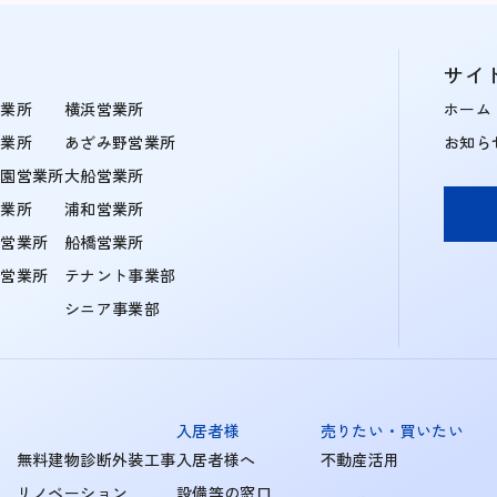
サイ
営業所
横浜営業所
ホーム
営業所
あざみ野営業所
お知ら
学園営業所
大船営業所
営業所
浦和営業所
住営業所
船橋営業所
町営業所
テナント事業部
シニア事業部
入居者様
売りたい・買いたい
無料建物診断外装工事
入居者様へ
不動産活用
リノベーション
設備等の窓口