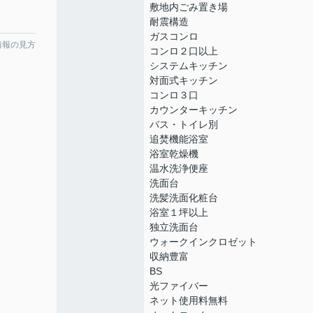
敷地内ごみ置き場
耐震構造
ガスコンロ
情報の見方
コンロ２口以上
システムキッチン
対面式キッチン
コンロ３口
カウンターキッチン
バス・トイレ別
追焚機能浴室
浴室乾燥機
温水洗浄便座
洗面台
洗髪洗面化粧台
浴室１坪以上
独立洗面台
ウォークインクロゼット
収納豊富
BS
光ファイバー
ネット使用料無料