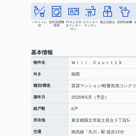
バストイレ
室内洗濯機
TVモニタ付
カウンター
独立洗面台
浴室乾燥機
別
置場
きインター
キッチン
ホン
基本情報
物件名
Ｗｉｌｌ Ｃｏｕｒｔ１９
向き
南西
種別/構造
賃貸マンション/軽量気泡コンク
築年月
2026年6月（予定）
総戸数
6戸
所在地
東京都
国立市
富士見台
３丁目5-
交通
南武線
「
矢川
」駅 徒歩12分