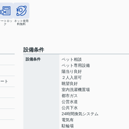
オートロッ
ネット使用
ク
料無料
設備条件
設備条件
ペット相談
ペット専用設備
陽当り良好
２人入居可
リート
眺望良好
室内洗濯機置場
都市ガス
公営水道
公共下水
24時間換気システム
電気有
駐輪場