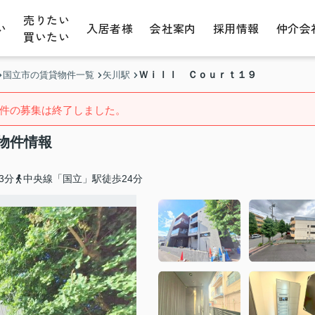
売りたい
い
入居者様
会社案内
採用情報
仲介会
買いたい
Ｗｉｌｌ Ｃｏｕｒｔ１９
国立市の賃貸物件一覧
矢川駅
件の募集は終了しました。
物件情報
3分
中央線「国立」駅徒歩24分