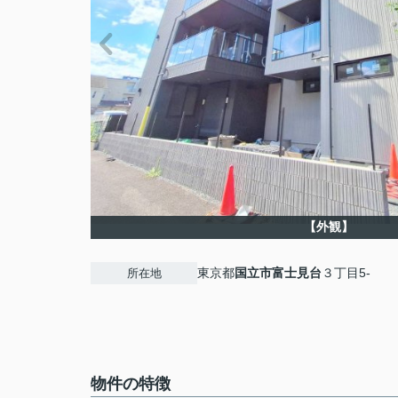
【外観】
東京都
国立市
富士見台
３丁目5-
所在地
物件の特徴