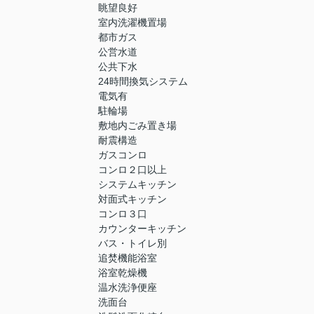
眺望良好
室内洗濯機置場
都市ガス
公営水道
公共下水
24時間換気システム
電気有
駐輪場
敷地内ごみ置き場
耐震構造
ガスコンロ
コンロ２口以上
システムキッチン
対面式キッチン
コンロ３口
カウンターキッチン
バス・トイレ別
追焚機能浴室
浴室乾燥機
温水洗浄便座
洗面台