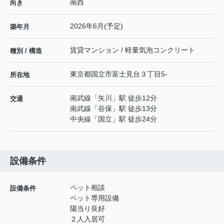
南西
向き
2026年6月(予定)
築年月
賃貸マンション / 軽量気泡コンクリート
種別 / 構造
東京都
国立市
富士見台
３丁目5-
所在地
南武線
「
矢川
」駅 徒歩12分
交通
南武線
「
谷保
」駅 徒歩13分
中央線
「
国立
」駅 徒歩24分
設備条件
ペット相談
設備条件
ペット専用設備
陽当り良好
２人入居可