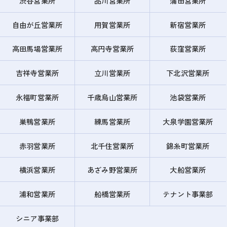
渋谷営業所
品川営業所
蒲田営業所
自由が丘営業所
用賀営業所
新宿営業所
高田馬場営業所
高円寺営業所
荻窪営業所
吉祥寺営業所
立川営業所
下北沢営業所
永福町営業所
千歳烏山営業所
池袋営業所
巣鴨営業所
練馬営業所
大泉学園営業所
赤羽営業所
北千住営業所
錦糸町営業所
横浜営業所
あざみ野営業所
大船営業所
浦和営業所
船橋営業所
テナント事業部
シニア事業部