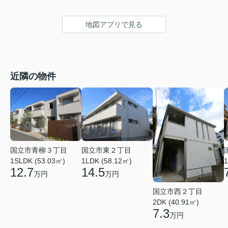
地図アプリで見る
近隣の物件
国立市青柳３丁目
国立市東２丁目
1SLDK (53.03㎡)
1LDK (58.12㎡)
1
12.7
14.5
万円
万円
国立市西２丁目
2DK (40.91㎡)
7.3
万円