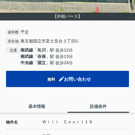
【外観パース】
予定
築年数
東京都国立市富士見台３丁目5-
所在地
南武線
「
矢川
」駅 徒歩12分
交通
南武線
「
谷保
」駅 徒歩13分
中央線
「
国立
」駅 徒歩24分
お問い合わせ
無料
基本情報
設備条件
Ｗｉｌｌ Ｃｏｕｒｔ１９
物件名