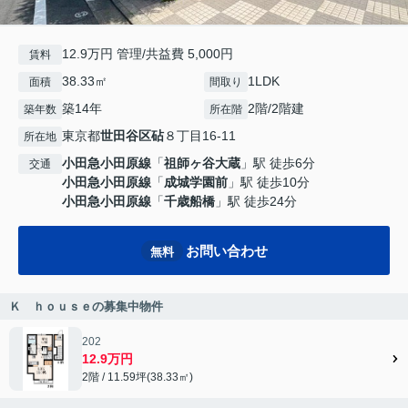
12.9万円 管理/共益費 5,000円
賃料
38.33㎡
1LDK
面積
間取り
築14年
2階/2階建
築年数
所在階
東京都
世田谷区
砧
８丁目16-11
所在地
小田急小田原線
「
祖師ヶ谷大蔵
」駅 徒歩6分
交通
小田急小田原線
「
成城学園前
」駅 徒歩10分
小田急小田原線
「
千歳船橋
」駅 徒歩24分
お問い合わせ
無料
Ｋ ｈｏｕｓｅの募集中物件
202
12.9万円
2階 / 11.59坪(38.33㎡)