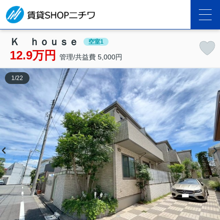
Ｋ ｈｏｕｓｅ
空室1
12.9万円
管理/共益費 5,000円
1
/
22