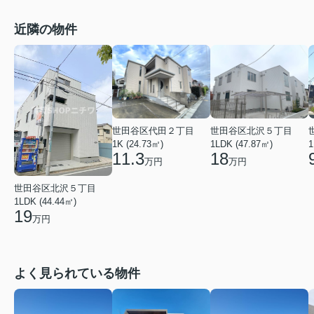
近隣の物件
世田谷区代田２丁目
世田谷区北沢５丁目
1K (24.73㎡)
1LDK (47.87㎡)
1
11.3
18
万円
万円
世田谷区北沢５丁目
1LDK (44.44㎡)
19
万円
よく見られている物件