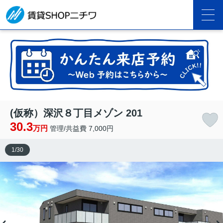
(仮称）深沢８丁目メゾン 201
30.3
万円
管理/共益費 7,000円
1
/
30