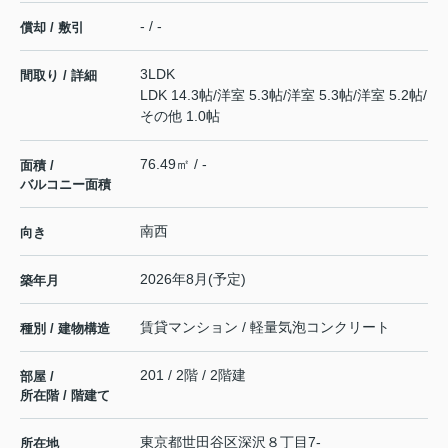
- / -
償却 / 敷引
3LDK
間取り / 詳細
LDK 14.3帖
/
洋室 5.3帖
/
洋室 5.3帖
/
洋室 5.2帖
/
その他 1.0帖
76.49㎡ / -
面積 /
バルコニー面積
南西
向き
2026年8月(予定)
築年月
賃貸マンション / 軽量気泡コンクリート
種別 / 建物構造
201 / 2階 / 2階建
部屋 /
所在階 / 階建て
東京都
世田谷区
深沢
８丁目7-
所在地