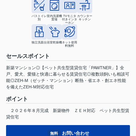
バストイレ
室内洗濯機
TVモニタ
カウンター
別
置場
付きインタ
キッチン
ーホン
独立洗面台
浴室乾燥機
ネット使用
料無料
セールスポイント
新築マンション◎【ペット共生型賃貸住宅「PAWTNER」】全
戸、愛犬、愛猫と快適に暮らせる賃貸住宅◎複数頭飼いも相談可
能◎ZEH-M（ゼッチ・マンション）断熱・省エネ・創エネ性能
を備えたZEH-M対応住宅
ポイント
２０２６年８月完成
新築物件
ＺＥＨ対応
ペット共生型賃
貸住宅
お問い合わせ
無料