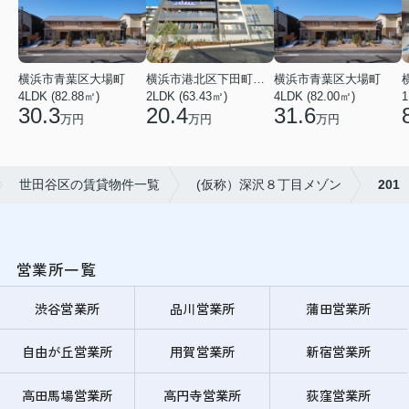
横浜市青葉区大場町
横浜市港北区下田町２丁目
横浜市青葉区大場町
4LDK (82.88㎡)
2LDK (63.43㎡)
4LDK (82.00㎡)
1
30.3
20.4
31.6
万円
万円
万円
世田谷区の賃貸物件一覧
(仮称）深沢８丁目メゾン
201
営業所一覧
渋谷営業所
品川営業所
蒲田営業所
自由が丘営業所
用賀営業所
新宿営業所
高田馬場営業所
高円寺営業所
荻窪営業所