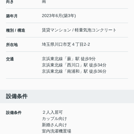
南
向き
2023年6月(築3年)
築年月
賃貸マンション / 軽量気泡コンクリート
種別 / 構造
埼玉県
川口市
芝
４丁目2-2
所在地
京浜東北線
「
蕨
」駅 徒歩9分
交通
京浜東北線
「
西川口
」駅 徒歩34分
京浜東北線
「
南浦和
」駅 徒歩36分
設備条件
２人入居可
設備条件
カップル向け
新婚さん向け
室内洗濯機置場