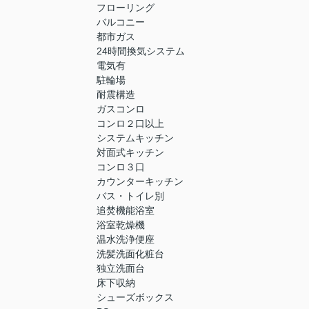
フローリング
バルコニー
都市ガス
24時間換気システム
電気有
駐輪場
耐震構造
ガスコンロ
コンロ２口以上
システムキッチン
対面式キッチン
コンロ３口
カウンターキッチン
バス・トイレ別
追焚機能浴室
浴室乾燥機
温水洗浄便座
洗髪洗面化粧台
独立洗面台
床下収納
シューズボックス