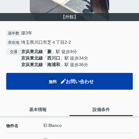
【外観】
築3年
築年数
埼玉県川口市芝４丁目2-2
所在地
京浜東北線
「
蕨
」駅 徒歩9分
交通
京浜東北線
「
西川口
」駅 徒歩34分
京浜東北線
「
南浦和
」駅 徒歩36分
お問い合わせ
無料
基本情報
設備条件
El Blanco
物件名