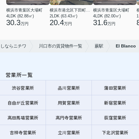
横浜市青葉区大場町
横浜市港北区下田町２丁目
横浜市青葉区大場町
4LDK (82.88㎡)
2LDK (63.43㎡)
4LDK (82.00㎡)
1
30.3
20.4
31.6
万円
万円
万円
探しならニチワ
川口市の賃貸物件一覧
蕨駅
El Blanco
営業所一覧
渋谷営業所
品川営業所
蒲田営業所
自由が丘営業所
用賀営業所
新宿営業所
高田馬場営業所
高円寺営業所
荻窪営業所
吉祥寺営業所
立川営業所
下北沢営業所