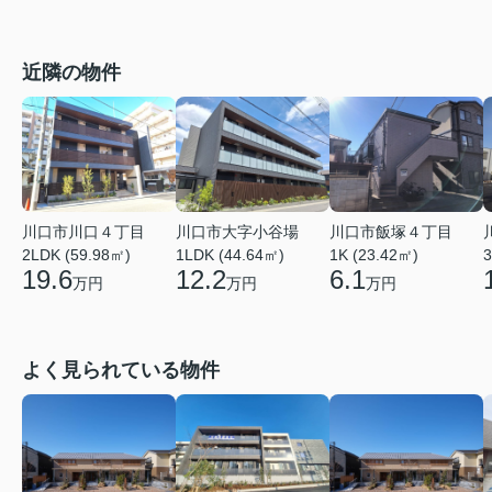
近隣の物件
川口市川口４丁目
川口市大字小谷場
川口市飯塚４丁目
2LDK (59.98㎡)
1LDK (44.64㎡)
1K (23.42㎡)
3
19.6
12.2
6.1
万円
万円
万円
よく見られている物件