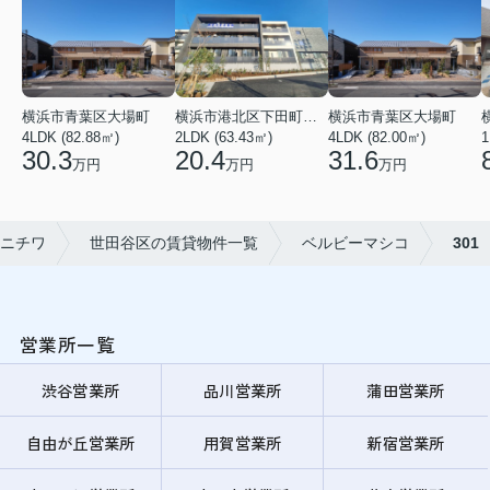
横浜市青葉区大場町
横浜市港北区下田町２丁目
横浜市青葉区大場町
4LDK (82.88㎡)
2LDK (63.43㎡)
4LDK (82.00㎡)
1
30.3
20.4
31.6
万円
万円
万円
ニチワ
世田谷区の賃貸物件一覧
ベルビーマシコ
301
営業所一覧
渋谷営業所
品川営業所
蒲田営業所
自由が丘営業所
用賀営業所
新宿営業所