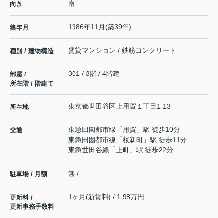
南
向き
1986年11月(築39年)
築年月
賃貸マンション / 鉄筋コンクリート
種別 / 建物構造
301 / 3階 / 4階建
部屋 /
所在階 / 階建て
東京都
世田谷区
上用賀
１丁目1-13
所在地
東急田園都市線
「
用賀
」駅 徒歩10分
交通
東急田園都市線
「
桜新町
」駅 徒歩11分
東急世田谷線
「
上町
」駅 徒歩22分
無 / -
駐車場 / 月額
1ヶ月(新賃料) / 1.98万円
更新料 /
更新事務手数料