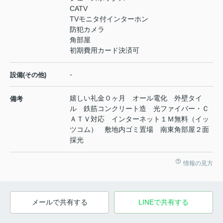
CATV
TVモニタ付インターホン
防犯カメラ
角部屋
初期費用カード決済可
-
設備(その他)
嬉しい礼金０ヶ月 オール電化 外壁タイ
備考
ル 鉄筋コンクリート造 光ファイバー・Ｃ
ＡＴＶ対応 インターネット１Ｍ無料（イッ
ツコム） 敷地内ゴミ置場 南東角部屋２面
採光
情報の見方
メールで共有する
LINEで共有する