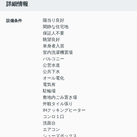
詳細情報
陽当り良好
設備条件
閑静な住宅地
保証人不要
眺望良好
単身者入居
室内洗濯機置場
バルコニー
公営水道
公共下水
オール電化
電気有
駐輪場
敷地内ごみ置き場
外観タイル張り
IHクッキングヒーター
コンロ１口
洗面台
エアコン
シューズボックス