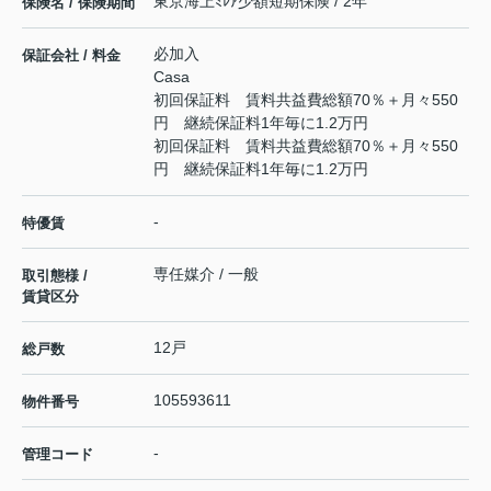
東京海上ﾐﾚｱ少額短期保険 / 2年
保険名 / 保険期間
必加入
保証会社 / 料金
Casa
初回保証料 賃料共益費総額70％＋月々550
円 継続保証料1年毎に1.2万円
初回保証料 賃料共益費総額70％＋月々550
円 継続保証料1年毎に1.2万円
-
特優賃
専任媒介 / 一般
取引態様 /
賃貸区分
12戸
総戸数
105593611
物件番号
-
管理コード