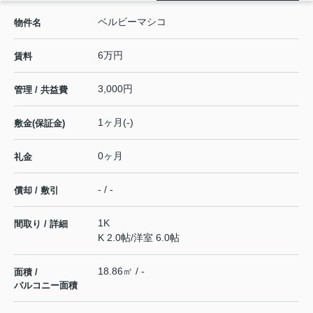
ベルビーマシコ
物件名
6万円
賃料
3,000円
管理 / 共益費
1ヶ月(-)
敷金(保証金)
0ヶ月
礼金
- / -
償却 / 敷引
1K
間取り / 詳細
K 2.0帖
/
洋室 6.0帖
18.86㎡ / -
面積 /
バルコニー面積