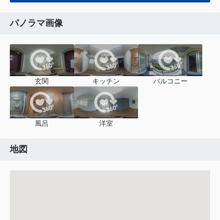
パノラマ画像
玄関
キッチン
バルコニー
風呂
洋室
地図