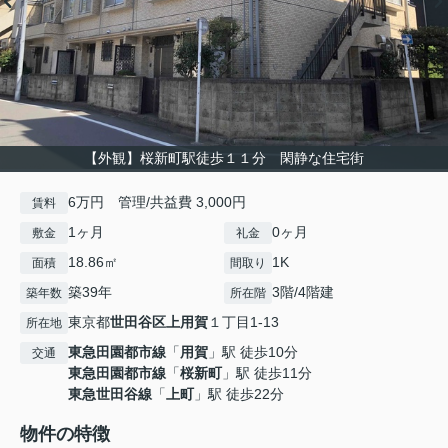
【外観】桜新町駅徒歩１１分 閑静な住宅街
6万円 管理/共益費 3,000円
賃料
1ヶ月
0ヶ月
敷金
礼金
18.86㎡
1K
面積
間取り
築39年
3階/4階建
築年数
所在階
東京都
世田谷区
上用賀
１丁目1-13
所在地
東急田園都市線
「
用賀
」駅 徒歩10分
交通
東急田園都市線
「
桜新町
」駅 徒歩11分
東急世田谷線
「
上町
」駅 徒歩22分
物件の特徴