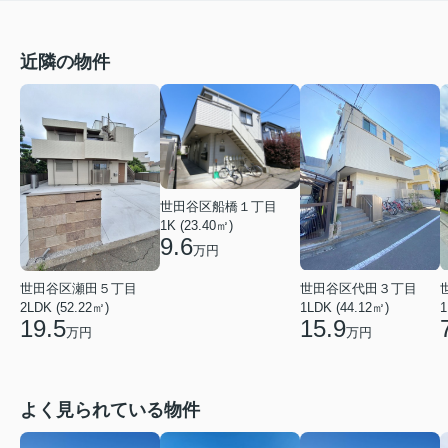
近隣の物件
世田谷区船橋１丁目
1K (23.40㎡)
9.6
万円
世田谷区瀬田５丁目
世田谷区代田３丁目
2LDK (52.22㎡)
1LDK (44.12㎡)
1
19.5
15.9
万円
万円
よく見られている物件