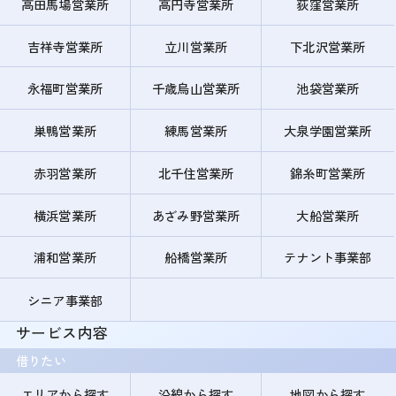
高田馬場営業所
高円寺営業所
荻窪営業所
吉祥寺営業所
立川営業所
下北沢営業所
永福町営業所
千歳烏山営業所
池袋営業所
巣鴨営業所
練馬営業所
大泉学園営業所
赤羽営業所
北千住営業所
錦糸町営業所
横浜営業所
あざみ野営業所
大船営業所
浦和営業所
船橋営業所
テナント事業部
シニア事業部
サービス内容
借りたい
エリアから探す
沿線から探す
地図から探す