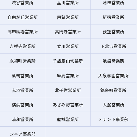
渋谷営業所
品川営業所
蒲田営業所
自由が丘営業所
用賀営業所
新宿営業所
高田馬場営業所
高円寺営業所
荻窪営業所
吉祥寺営業所
立川営業所
下北沢営業所
永福町営業所
千歳烏山営業所
池袋営業所
巣鴨営業所
練馬営業所
大泉学園営業所
赤羽営業所
北千住営業所
錦糸町営業所
横浜営業所
あざみ野営業所
大船営業所
浦和営業所
船橋営業所
テナント事業部
シニア事業部