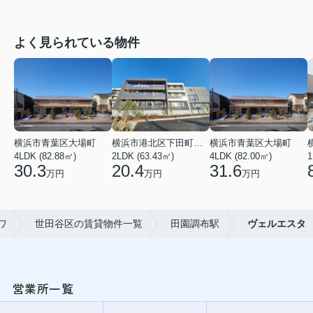
よく見られている物件
横浜市青葉区大場町
横浜市港北区下田町２丁目
横浜市青葉区大場町
4LDK (82.88㎡)
2LDK (63.43㎡)
4LDK (82.00㎡)
1
30.3
20.4
31.6
万円
万円
万円
ワ
世田谷区の賃貸物件一覧
田園調布駅
ヴェルエスタ
営業所一覧