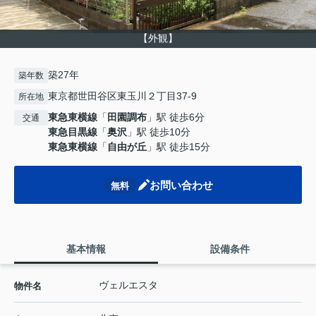
【外観】
築27年
築年数
東京都世田谷区東玉川２丁目37-9
所在地
東急東横線
「
田園調布
」駅 徒歩6分
交通
東急目黒線
「
奥沢
」駅 徒歩10分
東急東横線
「
自由が丘
」駅 徒歩15分
お問い合わせ
無料
基本情報
設備条件
ヴェルエスタ
物件名