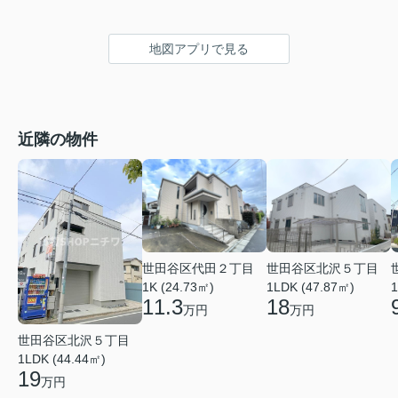
地図アプリで見る
近隣の物件
世田谷区代田２丁目
世田谷区北沢５丁目
1K (24.73㎡)
1LDK (47.87㎡)
1
11.3
18
万円
万円
世田谷区北沢５丁目
1LDK (44.44㎡)
19
万円