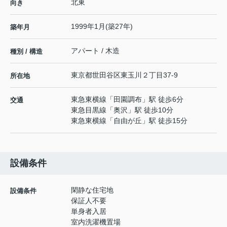
北東
向き
1999年1月(築27年)
築年月
アパート / 木造
種別 / 構造
東京都
世田谷区
東玉川
２丁目37-9
所在地
東急東横線
「
田園調布
」駅 徒歩6分
交通
東急目黒線
「
奥沢
」駅 徒歩10分
東急東横線
「
自由が丘
」駅 徒歩15分
設備条件
閑静な住宅地
設備条件
保証人不要
単身者入居
室内洗濯機置場