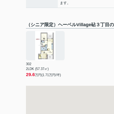
ます。
（シニア限定）ヘーベルVillage砧３丁目
302
2LDK (57.37㎡)
29.6
万円(
1.71
万円/坪)