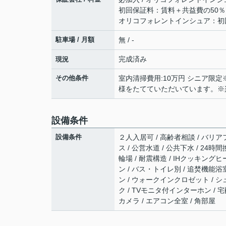
初回保証料：賃料＋共益費の50％ 
オリコフォレントインシュア：初回
駐車場 / 月額
無 / -
完成済み
現況
その他条件
室内清掃費用:10万円 シニア限
様をたてていただいています。※
設備条件
設備条件
２人入居可 / 高齢者相談 / バリアフ
ス / 公営水道 / 公共下水 / 24
輪場 / 耐震構造 / IHクッキング
ン / バス・トイレ別 / 追焚機能浴室
ン / ウォークインクロゼット / シュ
ク / TVモニタ付インターホン / 
カメラ / エアコン全室 / 角部屋