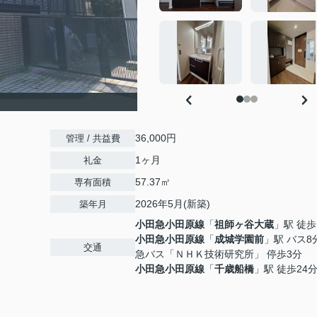
36,000円
管理 / 共益費
1ヶ月
礼金
57.37㎡
専有面積
2026年5月(新築)
築年月
小田急小田原線
「
祖師ヶ谷大蔵
」駅 徒歩
小田急小田原線
「
成城学園前
」駅 バス8
交通
急バス「ＮＨＫ技術研究所」 停歩3分
小田急小田原線
「
千歳船橋
」駅 徒歩24