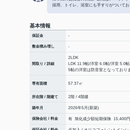
採用、トイレ、浴室にも手すりがついてお
基本情報
-
保証金
敷金積み増し
-
2LDK
LDK 11.9帖
/
洋室 6.0帖
/
洋室 5.0帖
間取り / 詳細
5帖の洋室は防音室となっており
57.37㎡
専有面積
2階 / 4階建
所在階 / 階建て
2026年5月(新築)
築年月
保険会社 / 料金
有 旭化成少額短期保険 15,400円 
保証会社 / 料金
必加入 / オリコフォレントインシ