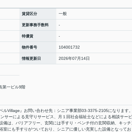
一般
賃貸区分
-
更新事務手数料
-
特優賃
104001732
物件番号
2026年07月14日
情報更新日
島第一ビル9階
illage』お問い合わせ先：シニア事業部03-3375-2105になります
ムセンサーによる見守りサービス、月１回社会福祉士などによる相談サー
設備は、バリアフリー、玄関には手すり・ベンチ付の玄関収納、キッチ
浴室にも手すりがついており、シニアに優しい充実した設備となってお