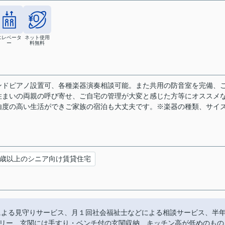
エレベータ
ネット使用
ー
料無料
ンドピアノ設置可、各種楽器演奏相談可能。また共用の防音室を完備、
住まいの両親の呼び寄せ、ご自宅の管理が大変と感じた方等にオススメ
由度の高い生活ができご家族の宿泊も大丈夫です。※楽器の種類、サイ
歳以上のシニア向け賃貸住宅
ーによる見守りサービス、月１回社会福祉士などによる相談サービス、半
リー、玄関には手すり・ベンチ付の玄関収納、キッチン高が低めのもの