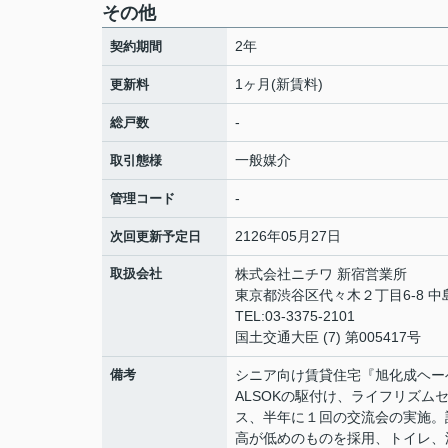
その他
2年
契約期間
1ヶ月(新賃料)
更新料
-
総戸数
一般媒介
取引態様
-
管理コード
2126年05月27日
次回更新予定日
取扱会社
株式会社ニチワ 新宿営業所
東京都渋谷区代々木２丁目6-8 中
TEL:03-3375-2101
国土交通大臣 (7) 第005417号
備考
シニア向け賃貸住宅『旭化成ヘーベルV
ALSOKの駆付け、ライフリズ
ス、半年に１回の交流会の実施。
高が低めのものを採用、トイレ、