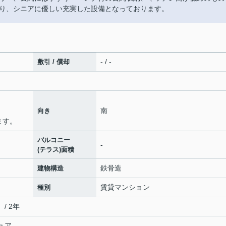
り、シニアに優しい充実した設備となっております。
- / -
敷引 / 償却
南
向き
ます。
バルコニー
-
(テラス)面積
鉄骨造
建物構造
賃貸マンション
種別
/ 2年
ュア