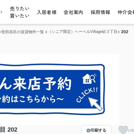
売りたい
い
入居者様
会社案内
採用情報
仲介会
買いたい
（シニア限定）ヘーベルVillage砧３丁目
202
世田谷区の賃貸物件一覧
 202
印刷する
お気