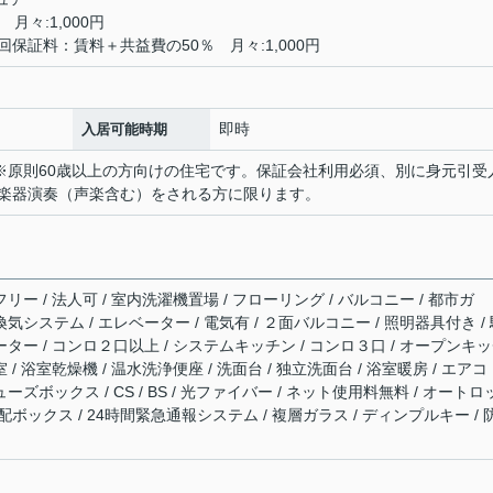
月々:1,000円
保証料：賃料＋共益費の50％ 月々:1,000円
即時
入居可能時期
定※原則60歳以上の方向けの住宅です。保証会社利用必須、別に身元引受
楽器演奏（声楽含む）をされる方に限ります。
リー / 法人可 / 室内洗濯機置場 / フローリング / バルコニー / 都市ガ
時間換気システム / エレベーター / 電気有 / ２面バルコニー / 照明器具付き /
ヒーター / コンロ２口以上 / システムキッチン / コンロ３口 / オープンキ
 / 浴室乾燥機 / 温水洗浄便座 / 洗面台 / 独立洗面台 / 浴室暖房 / エアコ
ーズボックス / CS / BS / 光ファイバー / ネット使用料無料 / オートロ
宅配ボックス / 24時間緊急通報システム / 複層ガラス / ディンプルキー / 