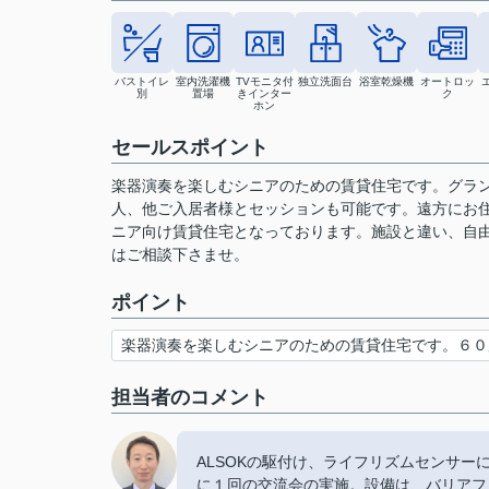
バストイレ
室内洗濯機
TVモニタ付
独立洗面台
浴室乾燥機
オートロッ
別
置場
きインター
ク
ホン
セールスポイント
楽器演奏を楽しむシニアのための賃貸住宅です。グラ
人、他ご入居者様とセッションも可能です。遠方にお
ニア向け賃貸住宅となっております。施設と違い、自
はご相談下さませ。
ポイント
楽器演奏を楽しむシニアのための賃貸住宅です。６０
担当者のコメント
ALSOKの駆付け、ライフリズムセンサ
に１回の交流会の実施。設備は、バリアフ