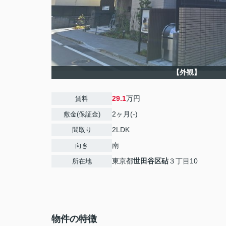
【外観】
29.1
万円
賃料
2ヶ月(-)
敷金(保証金)
2LDK
間取り
南
向き
東京都
世田谷区
砧
３丁目10
所在地
物件の特徴