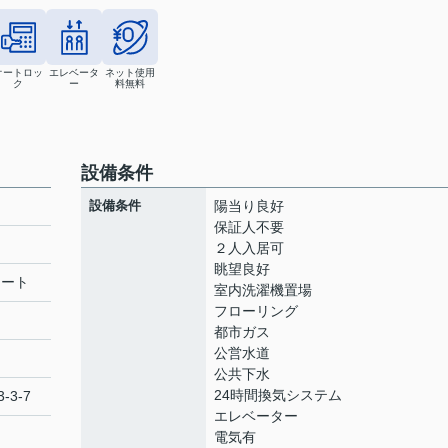
オートロッ
エレベータ
ネット使用
ク
ー
料無料
設備条件
設備条件
陽当り良好
保証人不要
２人入居可
眺望良好
リート
室内洗濯機置場
フローリング
都市ガス
公営水道
公共下水
24時間換気システム
-3-7
エレベーター
電気有