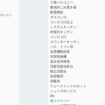
２面バルコニー
敷地内ごみ置き場
耐震構造
情報の見方
ガスコンロ
コンロ２口以上
システムキッチン
対面式キッチン
コンロ３口
カウンターキッチン
バス・トイレ別
追焚機能浴室
浴室乾燥機
温水洗浄便座
洗髪洗面化粧台
独立洗面台
浴室暖房
床暖房
ウォークインクロゼット
シューズボックス
BS
光ファイバー