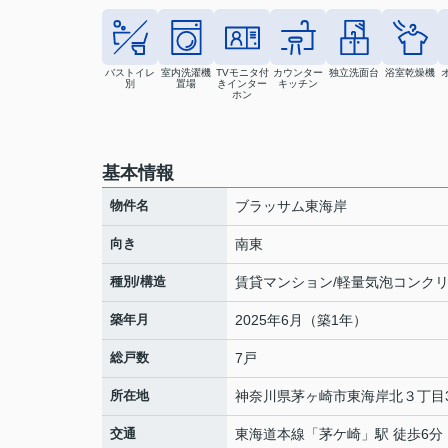
バストイレ
室内洗濯機
TVモニタ付
カウンター
独立洗面台
浴室乾燥機
別
置場
きインター
キッチン
ホン
基本情報
物件名
ブラッサム東海岸
向き
南東
種別/構造
賃貸マンション/軽量気泡コンク
築年月
2025年6月（築1年）
総戸数
7戸
所在地
神奈川県
茅ヶ崎市
東海岸北
３丁目3
交通
東海道本線
「
茅ケ崎
」駅 徒歩6分