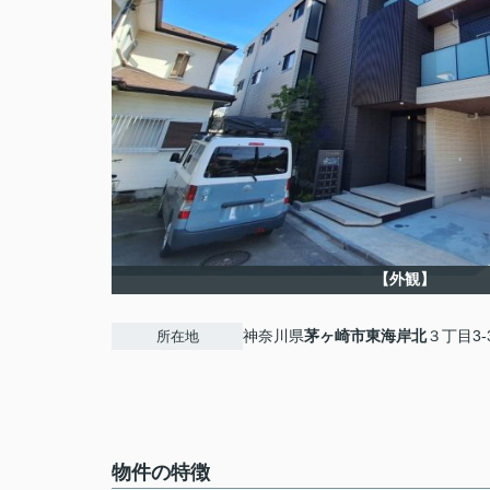
【外観】
神奈川県
茅ヶ崎市
東海岸北
３丁目3-3
所在地
物件の特徴