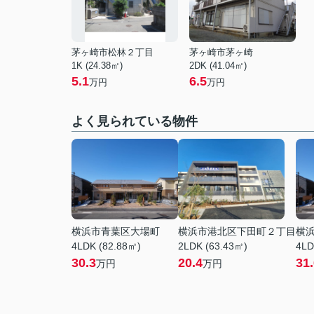
茅ヶ崎市松林２丁目
茅ヶ崎市茅ヶ崎
1K (24.38㎡)
2DK (41.04㎡)
5.1
6.5
万円
万円
よく見られている物件
横浜市青葉区大場町
横浜市港北区下田町２丁目
横
4LDK (82.88㎡)
2LDK (63.43㎡)
4LD
30.3
20.4
31
万円
万円