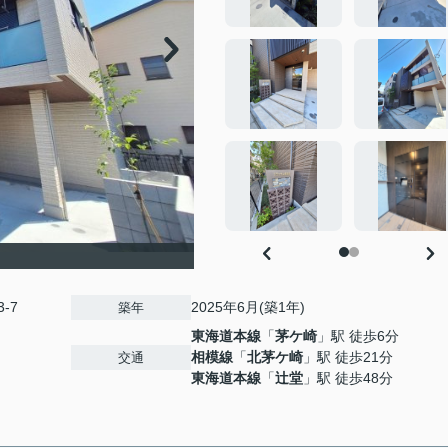
-7
2025年6月(築1年)
築年
東海道本線
「
茅ケ崎
」駅 徒歩6分
相模線
「
北茅ケ崎
」駅 徒歩21分
交通
東海道本線
「
辻堂
」駅 徒歩48分