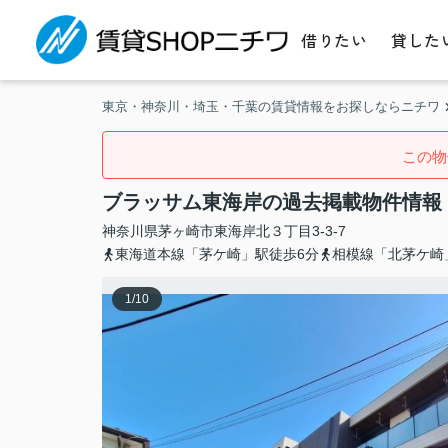
借りたい
貸した
東京・神奈川・埼玉・千葉の賃貸情報をお探しならニチワ
この物
ブラッサム東海岸の過去掲載物件情報
神奈川県
茅ヶ崎市
東海岸北
３丁目3-3-7
東海道本線「茅ケ崎」駅徒歩6分
相模線「北茅ケ崎
1
/
10