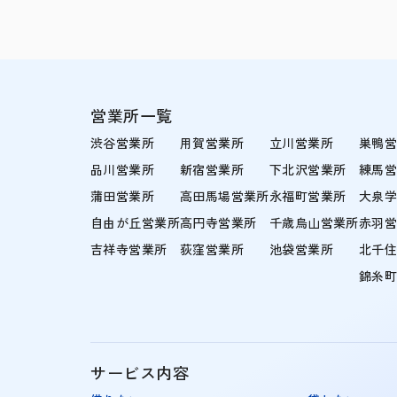
営業所一覧
渋谷営業所
用賀営業所
立川営業所
巣鴨
品川営業所
新宿営業所
下北沢営業所
練馬
蒲田営業所
高田馬場営業所
永福町営業所
大泉
自由が丘営業所
高円寺営業所
千歳烏山営業所
赤羽
吉祥寺営業所
荻窪営業所
池袋営業所
北千
錦糸
サービス内容