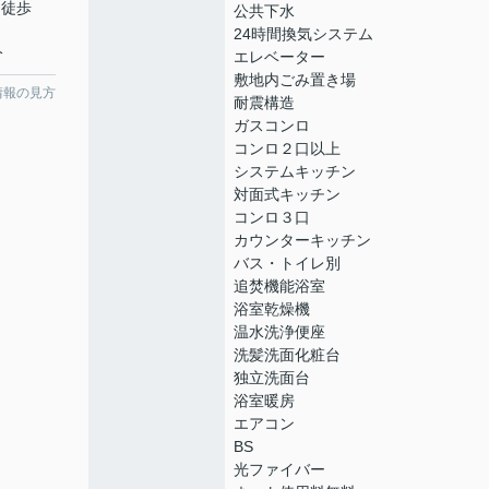
 徒歩
公共下水
24時間換気システム
分
エレベーター
敷地内ごみ置き場
情報の見方
耐震構造
ガスコンロ
コンロ２口以上
システムキッチン
対面式キッチン
コンロ３口
カウンターキッチン
バス・トイレ別
追焚機能浴室
浴室乾燥機
温水洗浄便座
洗髪洗面化粧台
独立洗面台
浴室暖房
エアコン
BS
光ファイバー