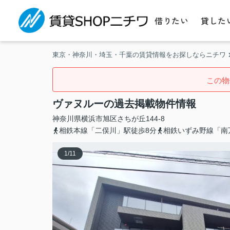
借りたい
貸した
東京・神奈川・埼玉・千葉の賃貸情報をお探しならニチワ
この物
ヴァヌルーの過去掲載物件情報
神奈川県
横浜市旭区
さちが丘
144-8
相鉄本線「二俣川」駅徒歩8分
相鉄いずみ野線「南
1
/
11