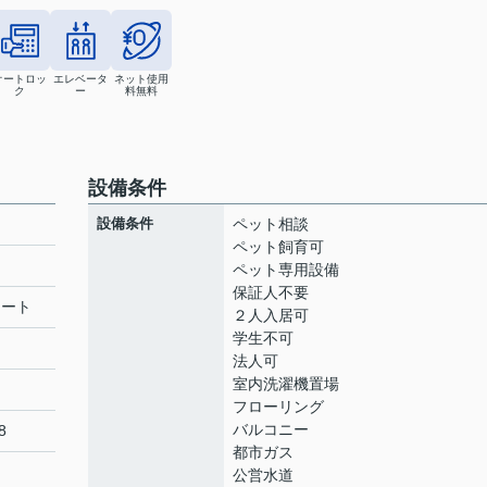
オートロッ
エレベータ
ネット使用
ク
ー
料無料
設備条件
設備条件
ペット相談
ペット飼育可
ペット専用設備
保証人不要
リート
２人入居可
学生不可
法人可
室内洗濯機置場
フローリング
バルコニー
8
都市ガス
公営水道