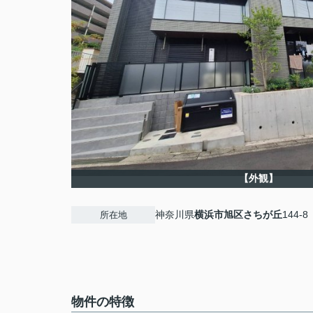
【外観】
神奈川県
横浜市旭区
さちが丘
144-8
所在地
物件の特徴