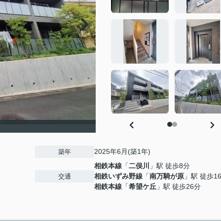
2025年6月(築1年)
築年
相鉄本線
「
二俣川
」駅 徒歩8分
相鉄いずみ野線
「
南万騎が原
」駅 徒歩1
交通
相鉄本線
「
希望ケ丘
」駅 徒歩26分