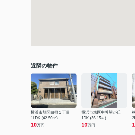
近隣の物件
横浜市旭区白根１丁目
横浜市旭区中希望が丘
1LDK (42.50㎡)
1DK (36.15㎡)
2
10
10
1
万円
万円