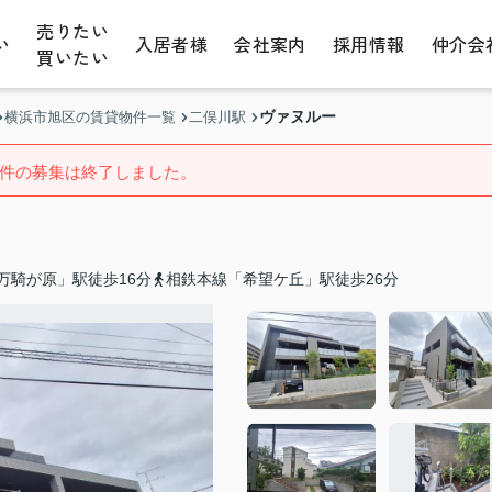
売りたい
い
入居者様
会社案内
採用情報
仲介会
買いたい
ヴァヌルー
横浜市旭区の賃貸物件一覧
二俣川駅
件の募集は終了しました。
万騎が原」駅徒歩16分
相鉄本線「希望ケ丘」駅徒歩26分