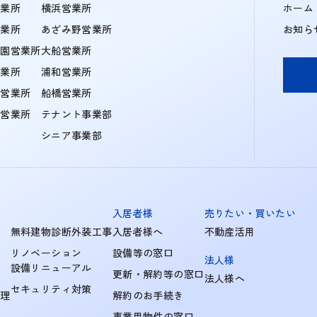
営業所
横浜営業所
ホーム
営業所
あざみ野営業所
お知ら
学園営業所
大船営業所
営業所
浦和営業所
住営業所
船橋営業所
町営業所
テナント事業部
シニア事業部
入居者様
売りたい・買いたい
無料建物診断外装工事
入居者様へ
不動産活用
リノベーション
設備等の窓口
法人様
設備リニューアル
更新・解約等の窓口
法人様へ
セキュリティ対策
管理
解約のお手続き
事業用物件の窓口