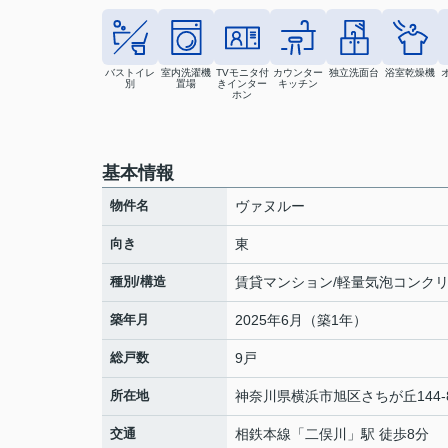
バストイレ
室内洗濯機
TVモニタ付
カウンター
独立洗面台
浴室乾燥機
別
置場
きインター
キッチン
ホン
基本情報
物件名
ヴァヌルー
向き
東
種別/構造
賃貸マンション/軽量気泡コンク
築年月
2025年6月（築1年）
総戸数
9戸
所在地
神奈川県
横浜市旭区
さちが丘
144-
交通
相鉄本線
「
二俣川
」駅 徒歩8分