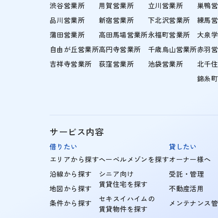
渋谷営業所
用賀営業所
立川営業所
巣鴨
品川営業所
新宿営業所
下北沢営業所
練馬
蒲田営業所
高田馬場営業所
永福町営業所
大泉
自由が丘営業所
高円寺営業所
千歳烏山営業所
赤羽
吉祥寺営業所
荻窪営業所
池袋営業所
北千
錦糸
サービス内容
借りたい
貸したい
エリアから探す
ヘーベルメゾンを探す
オーナー様へ
沿線から探す
シニア向け
受託・管理
賃貸住宅を探す
地図から探す
不動産活用
セキスイハイムの
条件から探す
メンテナンス
賃貸物件を探す