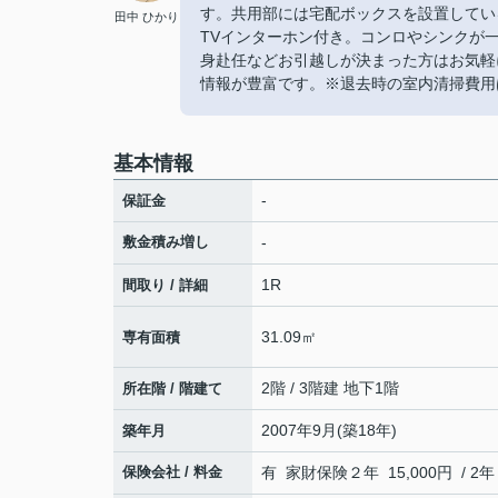
す。共用部には宅配ボックスを設置してい
田中 ひかり
TVインターホン付き。コンロやシンクが
身赴任などお引越しが決まった方はお気軽
情報が豊富です。※退去時の室内清掃費用
基本情報
-
保証金
敷金積み増し
-
1R
間取り / 詳細
31.09㎡
専有面積
2階 / 3階建 地下1階
所在階 / 階建て
2007年9月(築18年)
築年月
保険会社 / 料金
有 家財保険２年 15,000円 / 2年