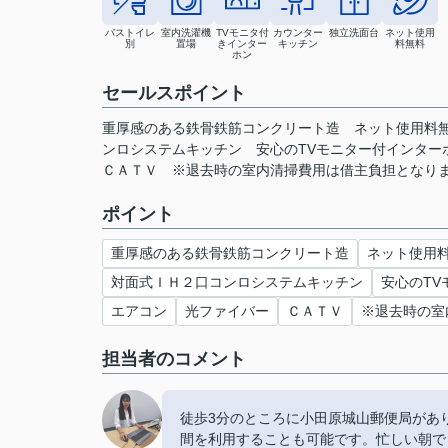
バストイレ
室内洗濯機
TVモニタ付
カウンター
独立洗面台
ネット使用
別
置場
きインター
キッチン
料無料
ホン
セールスポイント
重厚感のある鉄骨鉄筋コンクリート造 ネット使用料無
ンロシステムキッチン 安心のTVモニター付インタ
ＣＡＴＶ ※退去時の室内清掃費用は借主負担となり
ポイント
重厚感のある鉄骨鉄筋コンクリート造
ネット使用
対面式ＩＨ２口コンロシステムキッチン
安心のTV
エアコン
光ファイバー
ＣＡＴＶ
※退去時の室
担当者のコメント
徒歩3分のところに小田原城山郵便局があ
間を利用することも可能です。忙しい朝で