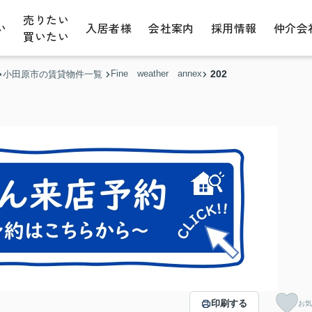
売りたい
い
入居者様
会社案内
採用情報
仲介会
買いたい
Fine weather annex
202
小田原市の賃貸物件一覧
印刷する
お気