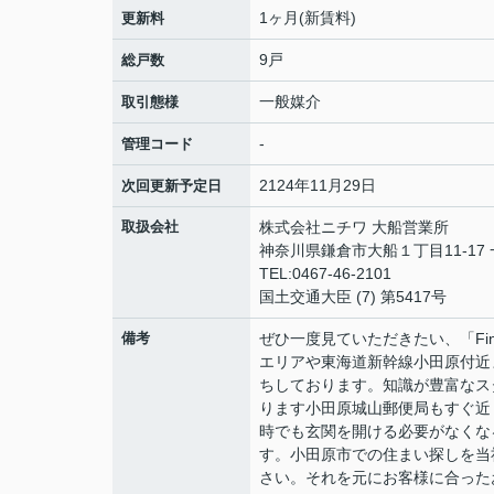
1ヶ月(新賃料)
更新料
9戸
総戸数
一般媒介
取引態様
-
管理コード
2124年11月29日
次回更新予定日
取扱会社
株式会社ニチワ 大船営業所
神奈川県鎌倉市大船１丁目11-17
TEL:0467-46-2101
国土交通大臣 (7) 第5417号
備考
ぜひ一度見ていただきたい、「Fine
エリアや東海道新幹線小田原付近
ちしております。知識が豊富なス
ります小田原城山郵便局もすぐ近
時でも玄関を開ける必要がなくな
す。小田原市での住まい探しを当
さい。それを元にお客様に合った