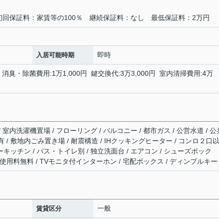
初回保証料：家賃等の100％ 継続保証料：なし 最低保証料：2万円
即時
入居可能時期
円 消臭・除菌費用:1万1,000円 鍵交換代:3万3,000円 室内清掃費用:4万
/ 室内洗濯機置場 / フローリング / バルコニー / 都市ガス / 公営水道 / 公
気有 / 敷地内ごみ置き場 / 耐震構造 / IHクッキングヒーター / コンロ２口
ーキッチン / バス・トイレ別 / 独立洗面台 / エアコン / シューズボック
ネット使用料無料 / TVモニタ付インターホン / 宅配ボックス / ディンプルキー
一般
賃貸区分