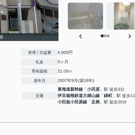
観
4,000円
管理 / 共益費
0ヶ月
礼金
31.09㎡
専有面積
2007年9月(築18年)
築年月
東海道新幹線
「
小田原
」駅 徒歩3分
伊豆箱根鉄道大雄山線
「
緑町
」駅 徒歩1
交通
小田急小田原線
「
足柄
」駅 徒歩26分