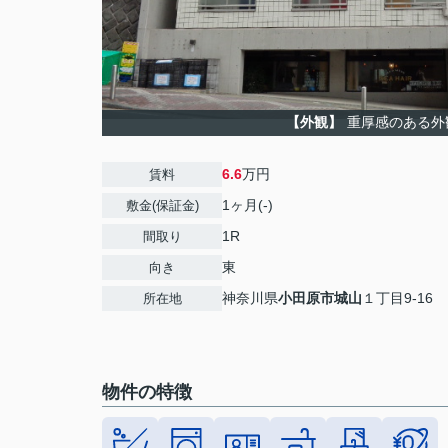
【外観】
重厚感のある外
6.6
万円
賃料
1ヶ月(-)
敷金(保証金)
1R
間取り
東
向き
神奈川県
小田原市
城山
１丁目9-16
所在地
物件の特徴