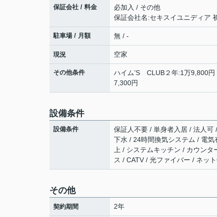
保証会社 / 料金
必加入 / その他
保証会社名:セキスイユニディア 
駐車場 / 月額
無 / -
空家
現況
その他条件
ハイム’S CLUB２年:1万9,800
7,300円
設備条件
設備条件
保証人不要 / 単身者入居 / 法人可 
下水 / 24時間換気システム / 電
上 / システムキッチン / カウンタ
ス / CATV / 光ファイバー / 
その他
2年
契約期間