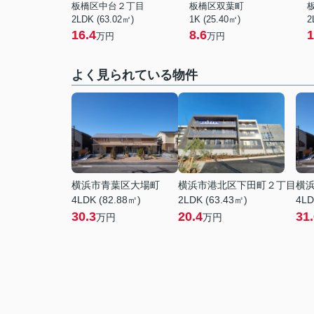
板橋区中台２丁目
板橋区双葉町
2LDK (63.02㎡)
1K (25.40㎡)
2
16.4
8.6
1
万円
万円
よく見られている物件
横浜市青葉区大場町
横浜市港北区下田町２丁目
横
4LDK (82.88㎡)
2LDK (63.43㎡)
4LD
30.3
20.4
31
万円
万円