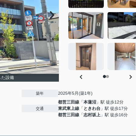
した設備
2025年5月(築1年)
築年
都営三田線
「
本蓮沼
」駅 徒歩12分
東武東上線
「
ときわ台
」駅 徒歩17分
交通
都営三田線
「
志村坂上
」駅 徒歩16分