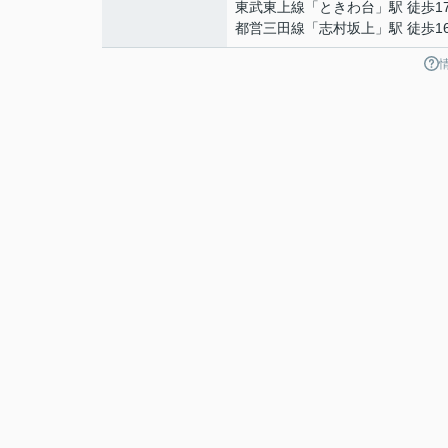
東武東上線
「
ときわ台
」駅 徒歩1
都営三田線
「
志村坂上
」駅 徒歩1