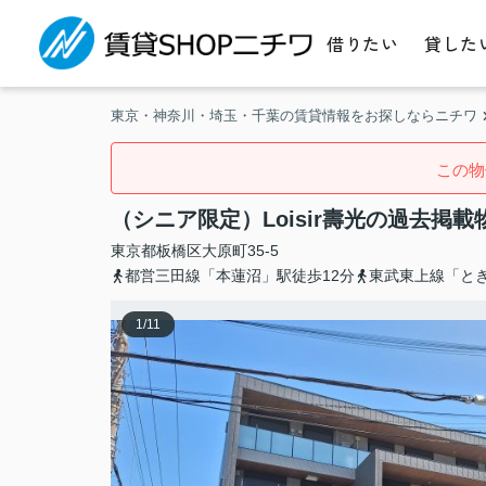
借りたい
貸した
東京・神奈川・埼玉・千葉の賃貸情報をお探しならニチワ
この物
（シニア限定）Loisir壽光の過去掲載
東京都
板橋区
大原町
35-5
都営三田線「本蓮沼」駅徒歩12分
東武東上線「とき
1
/
11