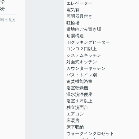
7分
エレベーター
6分
電気有
照明器具付き
情報の見方
駐輪場
敷地内ごみ置き場
耐震構造
IHクッキングヒーター
コンロ２口以上
システムキッチン
対面式キッチン
カウンターキッチン
バス・トイレ別
追焚機能浴室
浴室乾燥機
温水洗浄便座
浴室１坪以上
独立洗面台
エアコン
床暖房
床下収納
ウォークインクロゼット