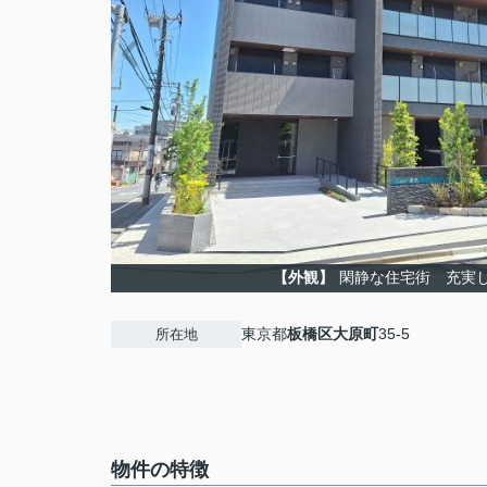
【外観】
閑静な住宅街 充実
東京都
板橋区
大原町
35-5
所在地
物件の特徴