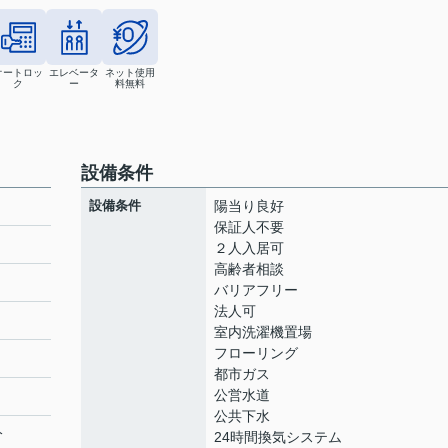
オートロッ
エレベータ
ネット使用
ク
ー
料無料
設備条件
設備条件
陽当り良好
保証人不要
２人入居可
高齢者相談
バリアフリー
法人可
室内洗濯機置場
フローリング
都市ガス
公営水道
公共下水
分
24時間換気システム