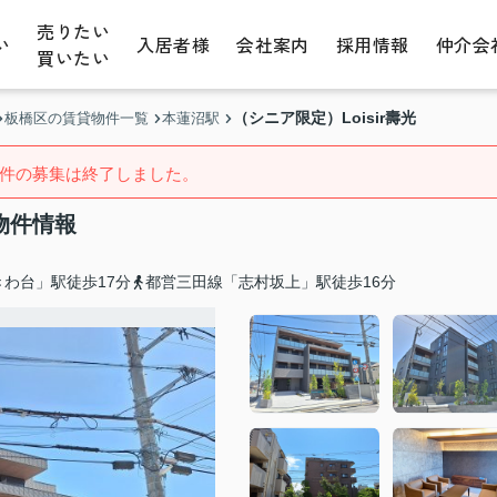
売りたい
い
入居者様
会社案内
採用情報
仲介会
買いたい
（シニア限定）Loisir壽光
板橋区の賃貸物件一覧
本蓮沼駅
件の募集は終了しました。
物件情報
わ台」駅徒歩17分
都営三田線「志村坂上」駅徒歩16分