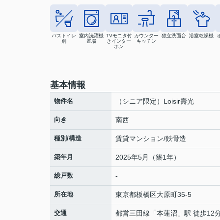
バストイレ
室内洗濯機
TVモニタ付
カウンター
独立洗面台
浴室乾燥機
別
置場
きインター
キッチン
ホン
基本情報
物件名
（シニア限定）Loisir壽光
向き
南西
種別/構造
賃貸マンション/鉄骨造
築年月
2025年5月（築1年）
総戸数
-
所在地
東京都
板橋区
大原町
35-5
交通
都営三田線
「
本蓮沼
」駅 徒歩12