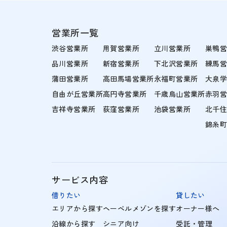
営業所一覧
渋谷営業所
用賀営業所
立川営業所
巣鴨
品川営業所
新宿営業所
下北沢営業所
練馬
蒲田営業所
高田馬場営業所
永福町営業所
大泉
自由が丘営業所
高円寺営業所
千歳烏山営業所
赤羽
吉祥寺営業所
荻窪営業所
池袋営業所
北千
錦糸
サービス内容
借りたい
貸したい
エリアから探す
ヘーベルメゾンを探す
オーナー様へ
沿線から探す
シニア向け
受託・管理