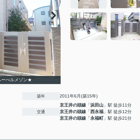
へーべルメゾン★
2011年6月(築15年)
築年
京王井の頭線
「
浜田山
」駅 徒歩11分
京王井の頭線
「
西永福
」駅 徒歩12分
交通
京王井の頭線
「
永福町
」駅 徒歩21分