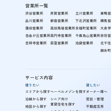
営業所一覧
渋谷営業所
用賀営業所
立川営業所
巣鴨
品川営業所
新宿営業所
下北沢営業所
練馬
蒲田営業所
高田馬場営業所
永福町営業所
大泉
自由が丘営業所
高円寺営業所
千歳烏山営業所
赤羽
吉祥寺営業所
荻窪営業所
池袋営業所
北千
錦糸
サービス内容
借りたい
貸したい
エリアから探す
ヘーベルメゾンを探す
オーナー様へ
沿線から探す
シニア向け
受託・管理
賃貸住宅を探す
地図から探す
不動産活用