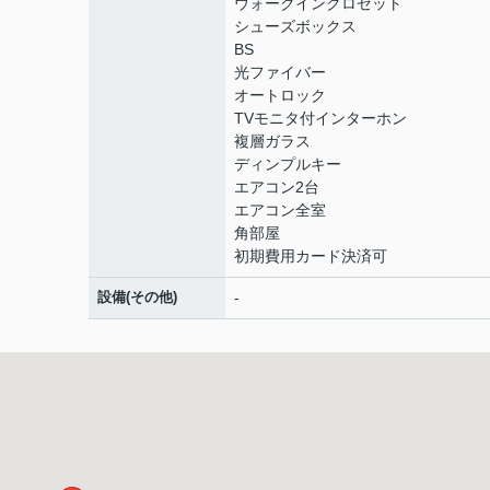
ウォークインクロゼット
シューズボックス
BS
光ファイバー
オートロック
TVモニタ付インターホン
複層ガラス
ディンプルキー
エアコン2台
エアコン全室
角部屋
初期費用カード決済可
設備(その他)
-