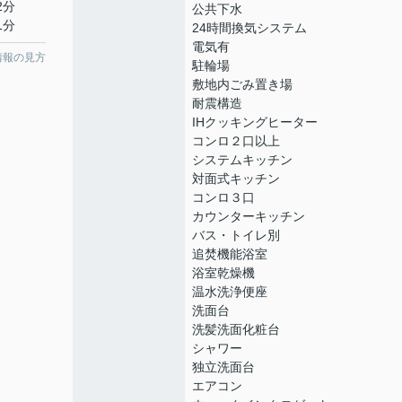
2分
公共下水
1分
24時間換気システム
電気有
情報の見方
駐輪場
敷地内ごみ置き場
耐震構造
IHクッキングヒーター
コンロ２口以上
システムキッチン
対面式キッチン
コンロ３口
カウンターキッチン
バス・トイレ別
追焚機能浴室
浴室乾燥機
温水洗浄便座
洗面台
洗髪洗面化粧台
シャワー
独立洗面台
エアコン