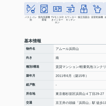
バストイレ
室内洗濯機
TVモニタ付
カウンター
独立洗面台
浴室乾燥機
別
置場
きインター
キッチン
ホン
基本情報
物件名
アムール浜田山
向き
南
種別/構造
賃貸マンション/軽量気泡コンク
築年月
2011年6月（築15年）
総戸数
-
所在地
東京都
杉並区
浜田山
４丁目29-27
交通
京王井の頭線
「
浜田山
」駅 徒歩1