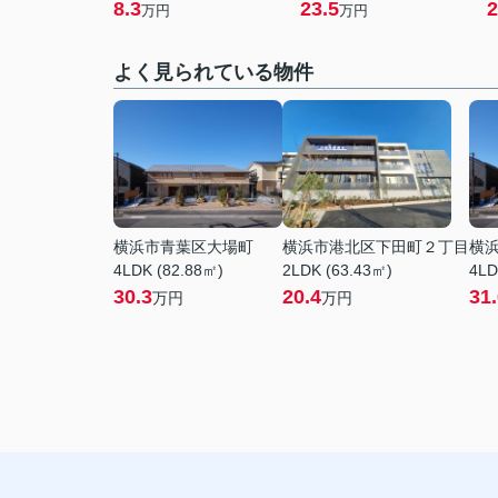
8.3
23.5
2
万円
万円
よく見られている物件
横浜市青葉区大場町
横浜市港北区下田町２丁目
横
4LDK (82.88㎡)
2LDK (63.43㎡)
4LD
30.3
20.4
31
万円
万円