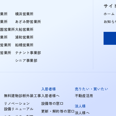
サイ
営業所
横浜営業所
ホーム
営業所
あざみ野営業所
お知ら
学園営業所
大船営業所
営業所
浦和営業所
住営業所
船橋営業所
町営業所
テナント事業部
シニア事業部
入居者様
売りたい・買いたい
無料建物診断外装工事
入居者様へ
不動産活用
リノベーション
設備等の窓口
法人様
設備リニューアル
更新・解約等の窓口
法人様へ