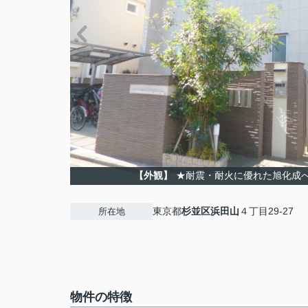
【外観】
★耐震・耐火に優れた旭化成
東京都
杉並区
浜田山
４丁目29-27
所在地
物件の特徴