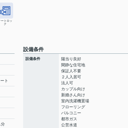
オートロッ
ク
設備条件
設備条件
陽当り良好
閑静な住宅地
保証人不要
２人入居可
リート
法人可
カップル向け
新婚さん向け
室内洗濯機置場
フローリング
バルコニー
都市ガス
1分
公営水道