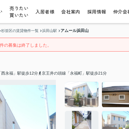
売りたい
い
入居者様
会社案内
採用情報
仲介会
買いたい
アムール浜田山
杉並区の賃貸物件一覧
浜田山駅
件の募集は終了しました。
西永福」駅徒歩12分
京王井の頭線「永福町」駅徒歩21分