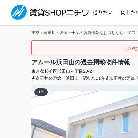
借りたい
貸した
東京・神奈川・埼玉・千葉の賃貸情報をお探しならニチワ
この物
アムール浜田山の過去掲載物件情報
東京都
杉並区
浜田山
４丁目29-27
京王井の頭線「浜田山」駅徒歩11分
京王井の頭線「
1
/
6