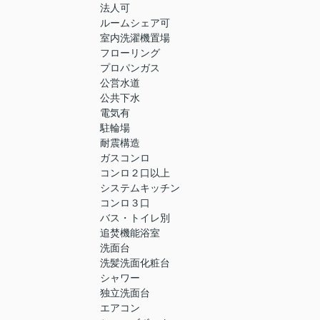
法人可
ルームシェア可
室内洗濯機置場
フローリング
プロパンガス
公営水道
公共下水
電気有
駐輪場
耐震構造
ガスコンロ
コンロ２口以上
システムキッチン
コンロ３口
バス・トイレ別
追焚機能浴室
洗面台
洗髪洗面化粧台
シャワー
独立洗面台
エアコン