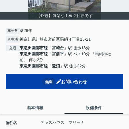
【外観】気楽な１棟２住戸です
築26年
築年数
神奈川県川崎市宮前区馬絹４丁目15-21
所在地
東急田園都市線
「
宮崎台
」駅 徒歩18分
交通
東急田園都市線
「
宮前平
」駅 バス10分 「馬絹神社
前」 停歩2分
東急田園都市線
「
鷺沼
」駅 徒歩32分
お問い合わせ
無料
基本情報
設備条件
テラスハウス マリーナ
物件名