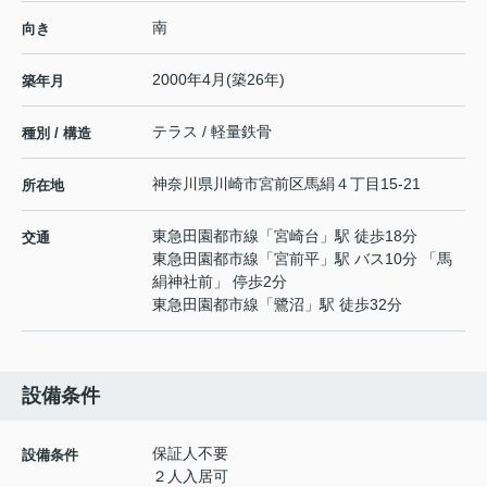
南
向き
2000年4月(築26年)
築年月
テラス / 軽量鉄骨
種別 / 構造
神奈川県
川崎市宮前区
馬絹
４丁目15-21
所在地
東急田園都市線
「
宮崎台
」駅 徒歩18分
交通
東急田園都市線
「
宮前平
」駅 バス10分 「馬
絹神社前」 停歩2分
東急田園都市線
「
鷺沼
」駅 徒歩32分
設備条件
保証人不要
設備条件
２人入居可