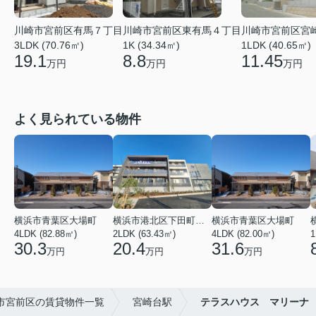
川崎市宮前区東有馬４丁目
川崎市宮前区宮
川崎市宮前区有馬７丁目
1K (34.34㎡)
1LDK (40.65㎡)
3LDK (70.76㎡)
8.8
11.45
19.1
万円
万円
万円
よく見られている物件
横浜市青葉区大場町
横浜市港北区下田町２丁目
横浜市青葉区大場町
4LDK (82.88㎡)
2LDK (63.43㎡)
4LDK (82.00㎡)
1
30.3
20.4
31.6
万円
万円
万円
市宮前区の賃貸物件一覧
宮崎台駅
テラスハウス マリーナ