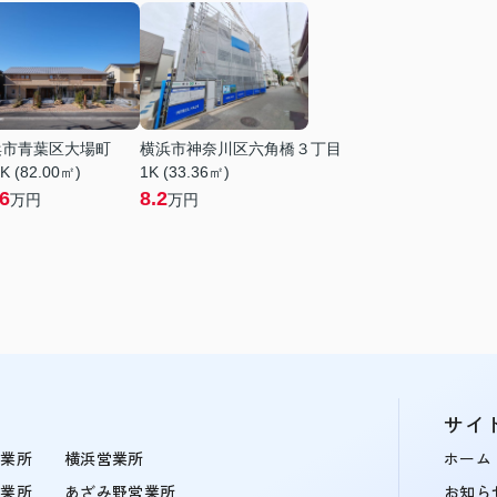
浜市青葉区大場町
横浜市神奈川区六角橋３丁目
K (82.00㎡)
1K (33.36㎡)
.6
8.2
万円
万円
サイ
営業所
横浜営業所
ホーム
営業所
あざみ野営業所
お知ら