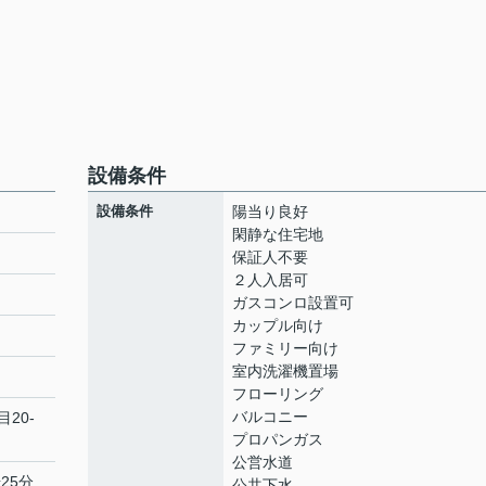
設備条件
設備条件
陽当り良好
閑静な住宅地
保証人不要
２人入居可
ガスコンロ設置可
カップル向け
ファミリー向け
室内洗濯機置場
フローリング
バルコニー
目20-
プロパンガス
公営水道
25分
公共下水