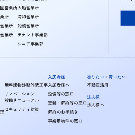
学園営業所
大船営業所
営業所
浦和営業所
住営業所
船橋営業所
町営業所
テナント事業部
シニア事業部
入居者様
売りたい・買いたい
無料建物診断外装工事
入居者様へ
不動産活用
リノベーション
設備等の窓口
法人様
設備リニューアル
更新・解約等の窓口
法人様へ
セキュリティ対策
管理
解約のお手続き
事業用物件の窓口