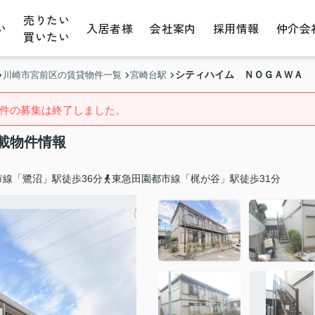
売りたい
い
入居者様
会社案内
採用情報
仲介会
買いたい
シティハイム ＮＯＧＡＷＡ
川崎市宮前区の賃貸物件一覧
宮崎台駅
件の募集は終了しました。
載物件情報
線「鷺沼」駅徒歩36分
東急田園都市線「梶が谷」駅徒歩31分