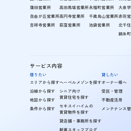
蒲田営業所
高田馬場営業所
永福町営業所
大泉
自由が丘営業所
高円寺営業所
千歳烏山営業所
赤羽
吉祥寺営業所
荻窪営業所
池袋営業所
北千
錦糸
サービス内容
借りたい
貸したい
エリアから探す
ヘーベルメゾンを探す
オーナー様へ
沿線から探す
シニア向け
受託・管理
賃貸住宅を探す
地図から探す
不動産活用
セキスイハイムの
条件から探す
メンテナンス
賃貸物件を探す
貸店舗・事務所を探す
新着スタッフブログ