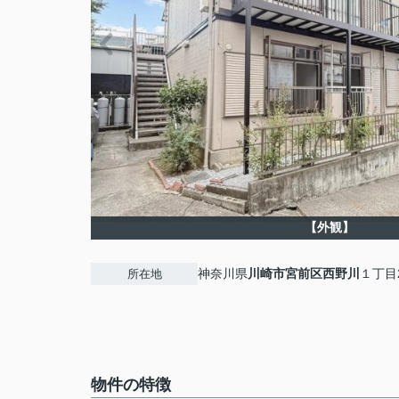
【外観】
神奈川県
川崎市宮前区
西野川
１丁目2
所在地
物件の特徴