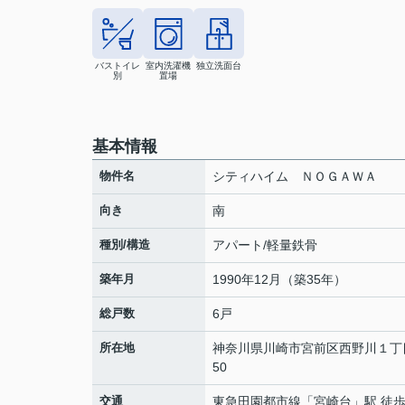
バストイレ
室内洗濯機
独立洗面台
別
置場
基本情報
物件名
シティハイム ＮＯＧＡＷＡ
向き
南
種別/構造
アパート/軽量鉄骨
築年月
1990年12月（築35年）
総戸数
6戸
所在地
神奈川県
川崎市宮前区
西野川
１丁
50
交通
東急田園都市線
「
宮崎台
」駅 徒歩