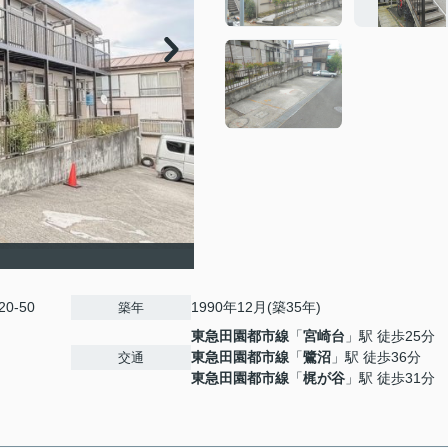
0-50
1990年12月(築35年)
築年
東急田園都市線
「
宮崎台
」駅 徒歩25分
東急田園都市線
「
鷺沼
」駅 徒歩36分
交通
東急田園都市線
「
梶が谷
」駅 徒歩31分