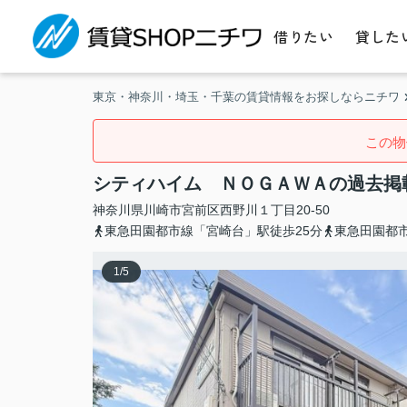
借りたい
貸した
東京・神奈川・埼玉・千葉の賃貸情報をお探しならニチワ
この物
シティハイム ＮＯＧＡＷＡの過去掲
神奈川県
川崎市宮前区
西野川
１丁目20-50
東急田園都市線「宮崎台」駅徒歩25分
東急田園都市
1
/
5