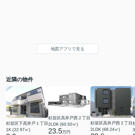
地図アプリで見る
近隣の物件
杉並区高井戸西２丁目
杉並区高井戸西２丁目
杉並区下高井戸１丁目
2LDK (60.50㎡)
2LDK (68.24㎡)
23.5
1K (22.97㎡)
3
万円