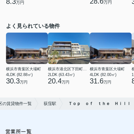
28.6
8.3
万円
万円
よく見られている物件
横浜市青葉区大場町
横浜市港北区下田町２丁目
横浜市青葉区大場町
4LDK (82.88㎡)
2LDK (63.43㎡)
4LDK (82.00㎡)
1
30.3
20.4
31.6
万円
万円
万円
区の賃貸物件一覧
荻窪駅
Ｔｏｐ ｏｆ ｔｈｅ Ｈｉｌｌ
営業所一覧