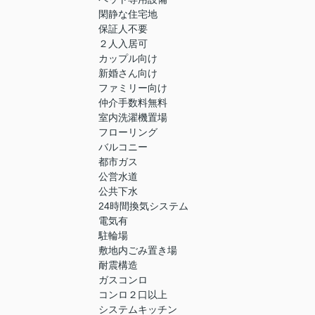
閑静な住宅地
保証人不要
２人入居可
カップル向け
新婚さん向け
ファミリー向け
仲介手数料無料
室内洗濯機置場
フローリング
バルコニー
都市ガス
公営水道
公共下水
24時間換気システム
電気有
駐輪場
敷地内ごみ置き場
耐震構造
ガスコンロ
コンロ２口以上
システムキッチン