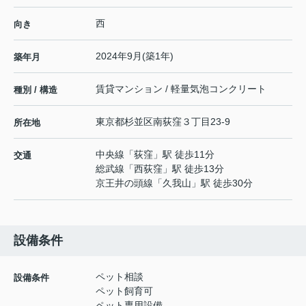
西
向き
2024年9月(築1年)
築年月
賃貸マンション / 軽量気泡コンクリート
種別 / 構造
東京都
杉並区
南荻窪
３丁目23-9
所在地
中央線
「
荻窪
」駅 徒歩11分
交通
総武線
「
西荻窪
」駅 徒歩13分
京王井の頭線
「
久我山
」駅 徒歩30分
設備条件
ペット相談
設備条件
ペット飼育可
ペット専用設備