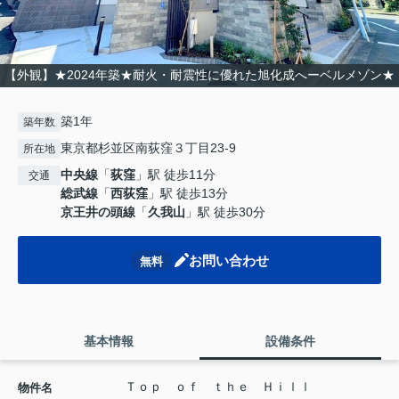
【外観】★2024年築★耐火・耐震性に優れた旭化成へーベルメゾン★
築1年
築年数
東京都杉並区南荻窪３丁目23-9
所在地
中央線
「
荻窪
」駅 徒歩11分
交通
総武線
「
西荻窪
」駅 徒歩13分
京王井の頭線
「
久我山
」駅 徒歩30分
お問い合わせ
無料
基本情報
設備条件
Ｔｏｐ ｏｆ ｔｈｅ Ｈｉｌｌ
物件名