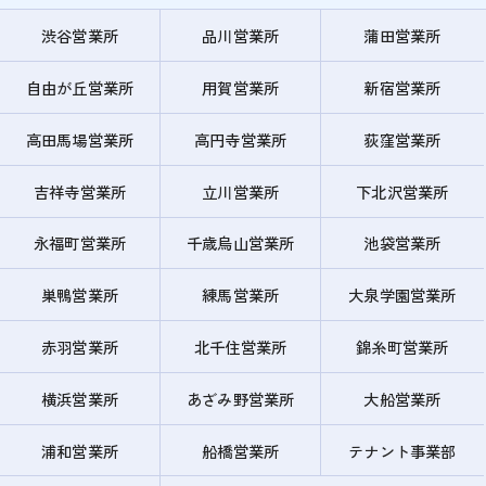
渋谷営業所
品川営業所
蒲田営業所
自由が丘営業所
用賀営業所
新宿営業所
高田馬場営業所
高円寺営業所
荻窪営業所
吉祥寺営業所
立川営業所
下北沢営業所
永福町営業所
千歳烏山営業所
池袋営業所
巣鴨営業所
練馬営業所
大泉学園営業所
赤羽営業所
北千住営業所
錦糸町営業所
横浜営業所
あざみ野営業所
大船営業所
浦和営業所
船橋営業所
テナント事業部