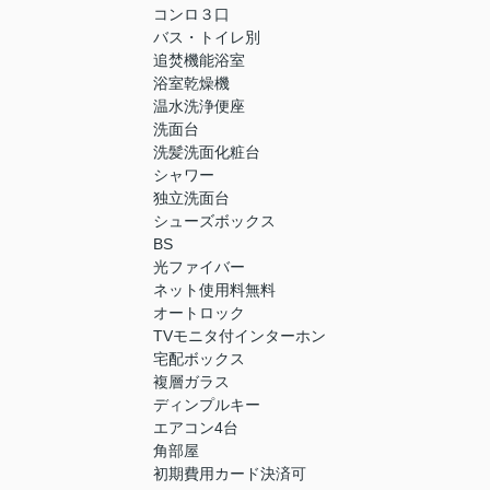
コンロ３口
バス・トイレ別
追焚機能浴室
浴室乾燥機
温水洗浄便座
洗面台
洗髪洗面化粧台
シャワー
独立洗面台
シューズボックス
BS
光ファイバー
ネット使用料無料
オートロック
TVモニタ付インターホン
宅配ボックス
複層ガラス
ディンプルキー
エアコン4台
角部屋
初期費用カード決済可