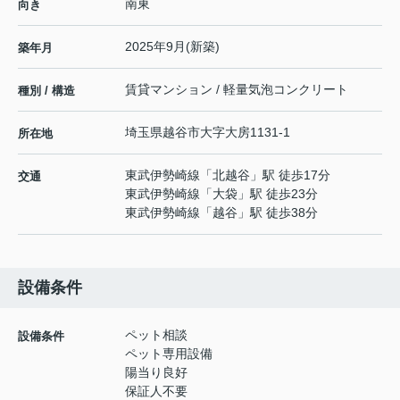
南東
向き
2025年9月(新築)
築年月
賃貸マンション / 軽量気泡コンクリート
種別 / 構造
埼玉県
越谷市
大字大房
1131-1
所在地
東武伊勢崎線
「
北越谷
」駅 徒歩17分
交通
東武伊勢崎線
「
大袋
」駅 徒歩23分
東武伊勢崎線
「
越谷
」駅 徒歩38分
設備条件
ペット相談
設備条件
ペット専用設備
陽当り良好
保証人不要