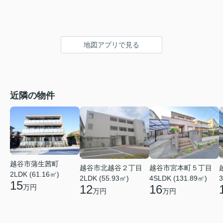
地図アプリで見る
近隣の物件
越谷市蒲生茜町
越谷市北越谷２丁目
越谷市宮本町５丁目
2LDK (61.16㎡)
2LDK (55.93㎡)
4SLDK (131.89㎡)
3
15
12
16
万円
万円
万円