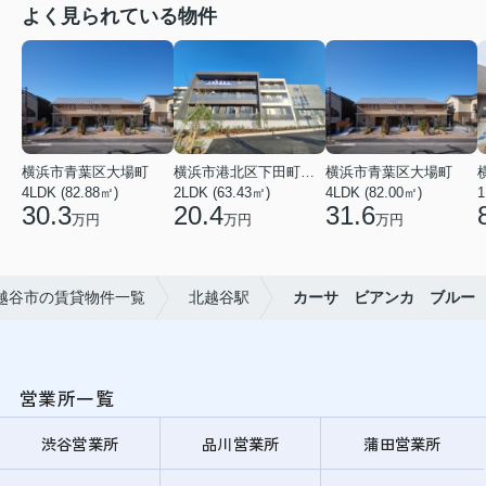
よく見られている物件
横浜市青葉区大場町
横浜市港北区下田町２丁目
横浜市青葉区大場町
4LDK (82.88㎡)
2LDK (63.43㎡)
4LDK (82.00㎡)
1
30.3
20.4
31.6
万円
万円
万円
越谷市の賃貸物件一覧
北越谷駅
カーサ ビアンカ ブルー
営業所一覧
渋谷営業所
品川営業所
蒲田営業所