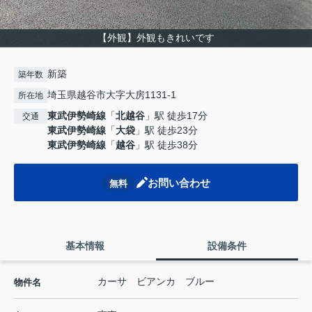
【外観】外観もきれいです
新築
築年数
埼玉県越谷市大字大房1131-1
所在地
東武伊勢崎線
「
北越谷
」駅 徒歩17分
交通
東武伊勢崎線
「
大袋
」駅 徒歩23分
東武伊勢崎線
「
越谷
」駅 徒歩38分
お問い合わせ
無料
基本情報
設備条件
カーサ ビアンカ ブルー
物件名