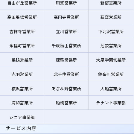
自由が丘営業所
用賀営業所
新宿営業所
高田馬場営業所
高円寺営業所
荻窪営業所
吉祥寺営業所
立川営業所
下北沢営業所
永福町営業所
千歳烏山営業所
池袋営業所
巣鴨営業所
練馬営業所
大泉学園営業所
赤羽営業所
北千住営業所
錦糸町営業所
横浜営業所
あざみ野営業所
大船営業所
浦和営業所
船橋営業所
テナント事業部
シニア事業部
サービス内容