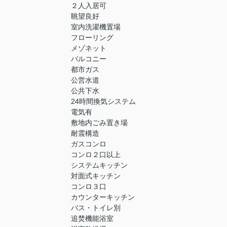
２人入居可
眺望良好
室内洗濯機置場
フローリング
メゾネット
バルコニー
都市ガス
公営水道
公共下水
24時間換気システム
電気有
敷地内ごみ置き場
耐震構造
ガスコンロ
コンロ２口以上
システムキッチン
対面式キッチン
コンロ３口
カウンターキッチン
バス・トイレ別
追焚機能浴室