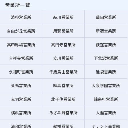
営業所一覧
渋谷営業所
品川営業所
蒲田営業所
自由が丘営業所
用賀営業所
新宿営業所
高田馬場営業所
高円寺営業所
荻窪営業所
吉祥寺営業所
立川営業所
下北沢営業所
永福町営業所
千歳烏山営業所
池袋営業所
巣鴨営業所
練馬営業所
大泉学園営業所
赤羽営業所
北千住営業所
錦糸町営業所
横浜営業所
あざみ野営業所
大船営業所
浦和営業所
船橋営業所
テナント事業部