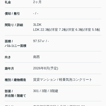
2ヶ月
礼金
- / -
償却 / 敷引
3LDK
間取り / 詳細
LDK 22.3帖
/
洋室 7.2帖
/
洋室 6.3帖
/
洋室 5.5帖
97.57㎡ / -
面積 /
バルコニー面積
南西
向き
2026年8月(予定)
築年月
賃貸マンション / 軽量気泡コンクリート
種別 / 建物構造
301 / 3階 / 3階建
部屋 /
所在階 / 階建て