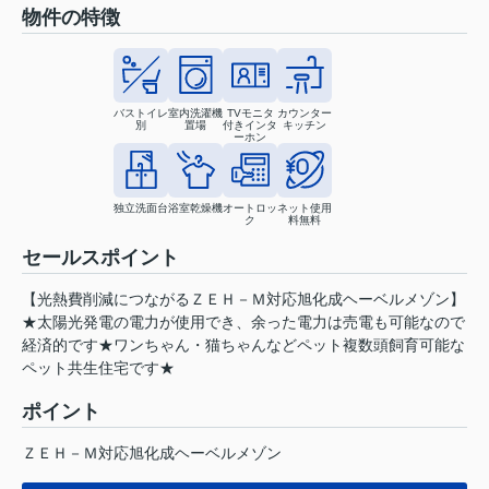
物件の特徴
バストイレ
室内洗濯機
TVモニタ
カウンター
別
置場
付きインタ
キッチン
ーホン
独立洗面台
浴室乾燥機
オートロッ
ネット使用
ク
料無料
セールスポイント
【光熱費削減につながるＺＥＨ－Ｍ対応旭化成ヘーベルメゾン】
★太陽光発電の電力が使用でき、余った電力は売電も可能なので
経済的です★ワンちゃん・猫ちゃんなどペット複数頭飼育可能な
ペット共生住宅です★
ポイント
ＺＥＨ－Ｍ対応旭化成ヘーベルメゾン