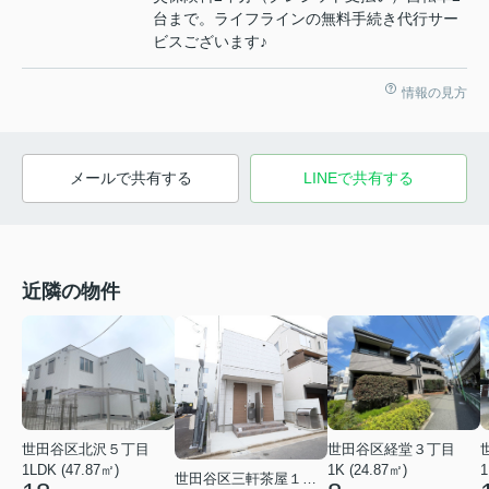
台まで。ライフラインの無料手続き代行サー
ビスございます♪
情報の見方
メールで共有する
LINEで共有する
近隣の物件
世田谷区北沢５丁目
世田谷区経堂３丁目
1LDK (47.87㎡)
1K (24.87㎡)
1
世田谷区三軒茶屋１丁目