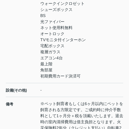
ウォークインクロゼット
シューズボックス
BS
光ファイバー
ネット使用料無料
オートロック
TVモニタ付インターホン
宅配ボックス
複層ガラス
エアコン4台
最上階
角部屋
初期費用カード決済可
-
設備(その他)
※ペット飼育者もしくは6ヶ月以内にペットを
備考
飼育される方限定です。ご成約時に仲介手数
料として1ヶ月分＋税を頂戴いたします。退去
時の室内清掃費用は借主負担となります。火
災保険料2年分（クレジット支払い）自転車2