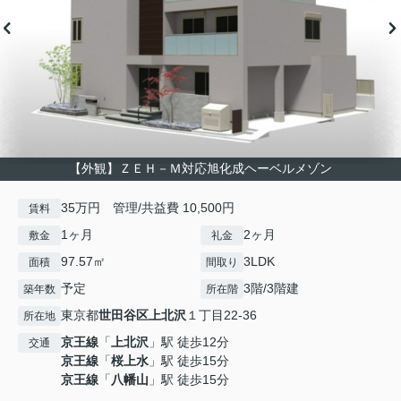
【外観】ＺＥＨ－Ｍ対応旭化成ヘーベルメゾン
35万円 管理/共益費 10,500円
賃料
1ヶ月
2ヶ月
敷金
礼金
97.57㎡
3LDK
面積
間取り
予定
3階/3階建
築年数
所在階
東京都
世田谷区
上北沢
１丁目22-36
所在地
京王線
「
上北沢
」駅 徒歩12分
交通
京王線
「
桜上水
」駅 徒歩15分
京王線
「
八幡山
」駅 徒歩15分