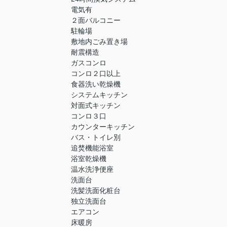
電気有
２面バルコニー
駐輪場
敷地内ごみ置き場
耐震構造
ガスコンロ
コンロ２口以上
食器洗い乾燥機
システムキッチン
対面式キッチン
コンロ３口
カウンターキッチン
バス・トイレ別
追焚機能浴室
浴室乾燥機
温水洗浄便座
洗面台
洗髪洗面化粧台
独立洗面台
エアコン
床暖房