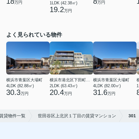
18
8
万円
万円
1LDK (42.38㎡)
19.2
万円
よく見られている物件
横浜市青葉区大場町
横浜市港北区下田町２丁目
横浜市青葉区大場町
4LDK (82.88㎡)
2LDK (63.43㎡)
4LDK (82.00㎡)
1
30.3
20.4
31.6
万円
万円
万円
賃貸物件一覧
世田谷区上北沢１丁目の賃貸マンション
301