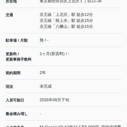
東京都
世田谷区
上北沢
１丁目22-36
所在地
京王線
「
上北沢
」駅 徒歩12分
交通
京王線
「
桜上水
」駅 徒歩15分
京王線
「
八幡山
」駅 徒歩15分
無 / -
駐車場 / 月額
1ヶ月(新賃料) / -
更新料 /
更新事務手数料
2年
契約期間
未完成
現況
2026年08月下旬
入居可能日
-
敷金積み増し