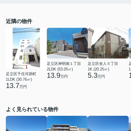
近隣の物件
足立区神明南１丁目
足立区舎人５丁目
2LDK (53.05㎡)
1K (20.25㎡)
1
13.9
5.3
足立区千住河原町
万円
万円
1LDK (30.76㎡)
13.7
万円
よく見られている物件