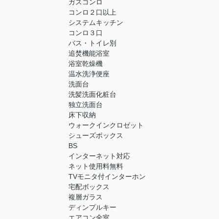
ガスコンロ
コンロ２口以上
システムキッチン
コンロ３口
バス・トイレ別
追焚機能浴室
浴室乾燥機
温水洗浄便座
洗面台
洗髪洗面化粧台
独立洗面台
床下収納
ウォークインクロゼット
シューズボックス
BS
インターネット対応
ネット使用料無料
TVモニタ付インターホン
宅配ボックス
複層ガラス
ディンプルキー
エアコン全室