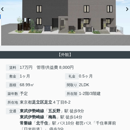
【外観】
17万円 管理/共益費 8,000円
賃料
1ヶ月
0.5ヶ月
敷金
礼金
68.99㎡
2LDK
面積
間取り
予定
1-2階/3階建
築年数
所在階
東京都
足立区
足立
４丁目8-2
所在地
東武伊勢崎線
「
五反野
」駅 徒歩9分
交通
東武伊勢崎線
「
梅島
」駅 徒歩14分
常磐線
「
北千住
」駅 バス10分 都営バス「千住車庫前
〔日光街道〕」 停歩3分