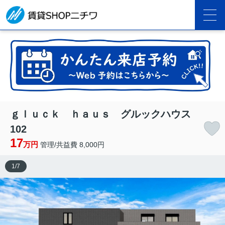
ｇｌｕｃｋ ｈａｕｓ グルックハウス
102
17
万円
管理/共益費 8,000円
1
/
7