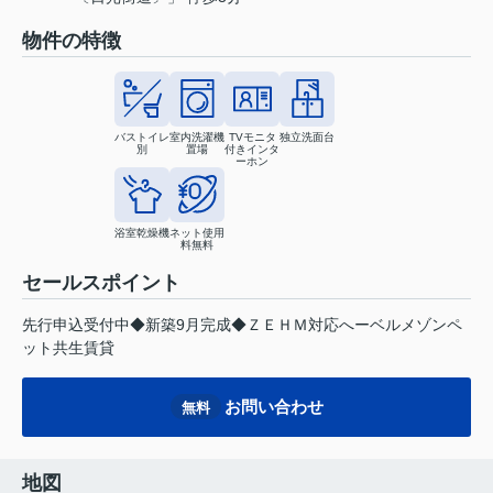
物件の特徴
バストイレ
室内洗濯機
TVモニタ
独立洗面台
別
置場
付きインタ
ーホン
浴室乾燥機
ネット使用
料無料
セールスポイント
先行申込受付中◆新築9月完成◆ＺＥＨＭ対応へーベルメゾンペ
ット共生賃貸
お問い合わせ
無料
地図