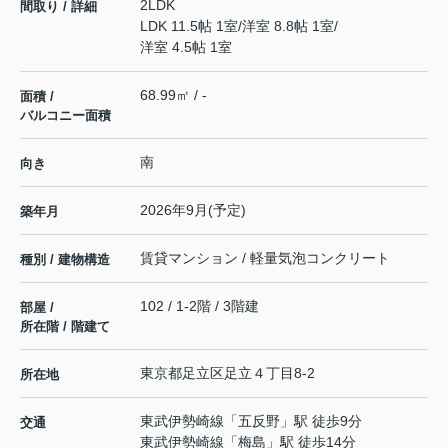
2LDK
間取り / 詳細
LDK 11.5帖 1室
/
洋室 8.8帖 1室
/
洋室 4.5帖 1室
68.99㎡ / -
面積 /
バルコニー面積
南
向き
2026年9月(予定)
築年月
賃貸マンション / 軽量気泡コンクリート
種別 / 建物構造
102 / 1-2階 / 3階建
部屋 /
所在階 / 階建て
東京都
足立区
足立
４丁目8-2
所在地
東武伊勢崎線
「
五反野
」駅 徒歩9分
交通
東武伊勢崎線
「
梅島
」駅 徒歩14分