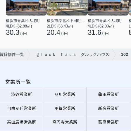
横浜市青葉区大場町
横浜市港北区下田町２丁目
横浜市青葉区大場町
4LDK (82.88㎡)
2LDK (63.43㎡)
4LDK (82.00㎡)
1
30.3
20.4
31.6
万円
万円
万円
賃貸物件一覧
ｇｌｕｃｋ ｈａｕｓ グルックハウス
102
営業所一覧
渋谷営業所
品川営業所
蒲田営業所
自由が丘営業所
用賀営業所
新宿営業所
高田馬場営業所
高円寺営業所
荻窪営業所