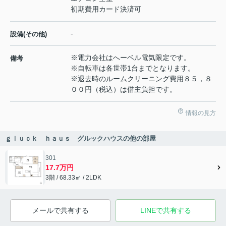
初期費用カード決済可
-
設備(その他)
※電力会社はへーベル電気限定です。
備考
※自転車は各世帯1台までとなります。
※退去時のルームクリーニング費用８５，８
００円（税込）は借主負担です。
情報の見方
ｇｌｕｃｋ ｈａｕｓ グルックハウスの他の部屋
301
17.7万円
3階 / 68.33㎡ / 2LDK
メールで共有する
LINEで共有する