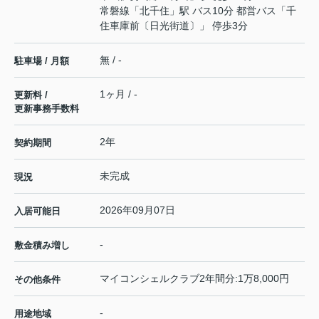
常磐線
「
北千住
」駅 バス10分 都営バス「千
住車庫前〔日光街道〕」 停歩3分
無 / -
駐車場 / 月額
1ヶ月 / -
更新料 /
更新事務手数料
2年
契約期間
未完成
現況
2026年09月07日
入居可能日
-
敷金積み増し
マイコンシェルクラブ2年間分:1万8,000円
その他条件
-
用途地域