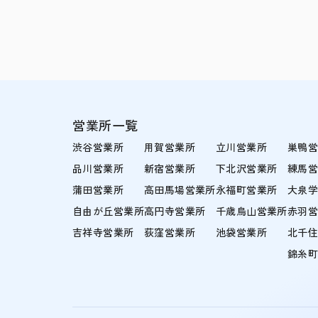
営業所一覧
渋谷営業所
用賀営業所
立川営業所
巣鴨
品川営業所
新宿営業所
下北沢営業所
練馬
蒲田営業所
高田馬場営業所
永福町営業所
大泉
自由が丘営業所
高円寺営業所
千歳烏山営業所
赤羽
吉祥寺営業所
荻窪営業所
池袋営業所
北千
錦糸