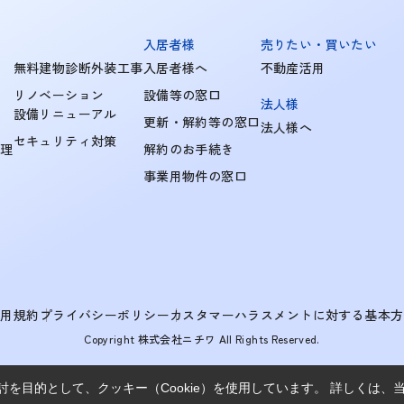
入居者様
売りたい・買いたい
無料建物診断外装工事
入居者様へ
不動産活用
リノベーション
設備等の窓口
法人様
設備リニューアル
更新・解約等の窓口
法人様へ
セキュリティ対策
管理
解約のお手続き
事業用物件の窓口
利用規約
プライバシーポリシー
カスタマーハラスメントに対する基本方
Copyright 株式会社ニチワ All Rights Reserved.
を目的として、クッキー（Cookie）を使用しています。
詳しくは、