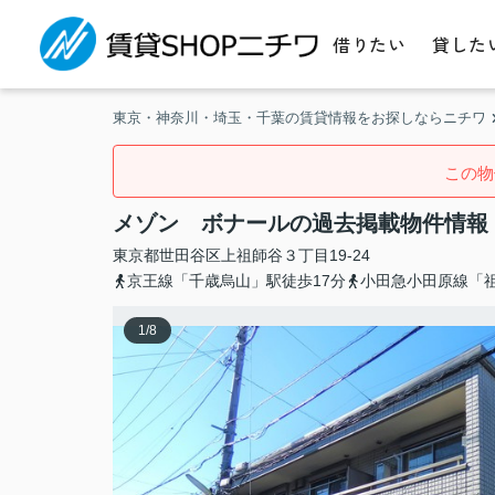
借りたい
貸した
東京・神奈川・埼玉・千葉の賃貸情報をお探しならニチワ
この物
メゾン ボナールの過去掲載物件情報
東京都
世田谷区
上祖師谷
３丁目19-24
京王線「千歳烏山」駅徒歩17分
小田急小田原線「祖
1
/
8