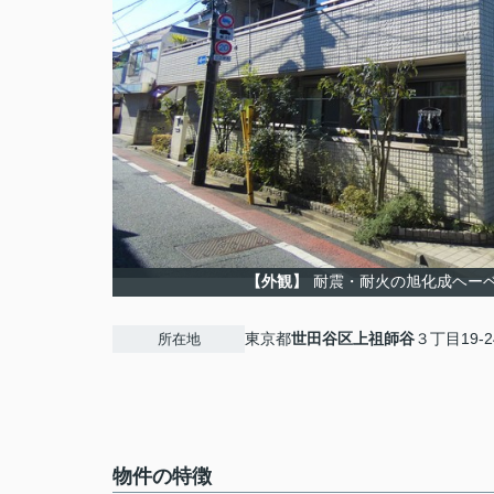
【外観】
耐震・耐火の旭化成ヘー
東京都
世田谷区
上祖師谷
３丁目19-2
所在地
物件の特徴