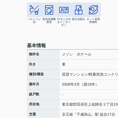
バストイレ
室内洗濯機
TVモニタ付
独立洗面台
ネット使用
別
置場
きインター
料無料
ホン
基本情報
物件名
メゾン ボナール
向き
東
種別/構造
賃貸マンション/軽量気泡コンク
築年月
2008年3月（築18年）
総戸数
-
所在地
東京都
世田谷区
上祖師谷
３丁目19
交通
京王線
「
千歳烏山
」駅 徒歩17分