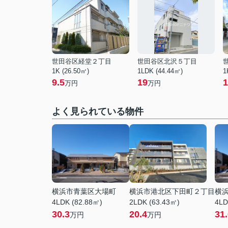
世田谷区経堂２丁目
世田谷区北沢５丁目
1K (26.50㎡)
1LDK (44.44㎡)
1
9.5
19
1
万円
万円
よく見られている物件
横浜市青葉区大場町
横浜市港北区下田町２丁目
横
4LDK (82.88㎡)
2LDK (63.43㎡)
4LD
30.3
20.4
31
万円
万円