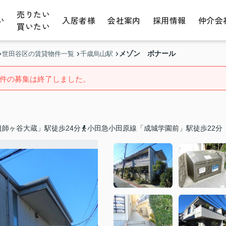
売りたい
い
入居者様
会社案内
採用情報
仲介会
買いたい
メゾン ボナール
世田谷区の賃貸物件一覧
千歳烏山駅
件の募集は終了しました。
師ヶ谷大蔵」駅徒歩24分
小田急小田原線「成城学園前」駅徒歩22分