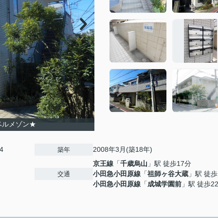
ベルメゾン★
4
2008年3月(築18年)
築年
京王線
「
千歳烏山
」駅 徒歩17分
小田急小田原線
「
祖師ヶ谷大蔵
」駅 徒歩
交通
小田急小田原線
「
成城学園前
」駅 徒歩2