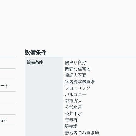
設備条件
設備条件
陽当り良好
閑静な住宅地
保証人不要
室内洗濯機置場
リート
フローリング
バルコニー
都市ガス
公営水道
公共下水
電気有
-24
駐輪場
敷地内ごみ置き場