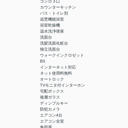
コンロ３口
カウンターキッチン
バス・トイレ別
追焚機能浴室
浴室乾燥機
温水洗浄便座
洗面台
洗髪洗面化粧台
独立洗面台
ウォークインクロゼット
BS
インターネット対応
ネット使用料無料
オートロック
TVモニタ付インターホン
宅配ボックス
複層ガラス
ディンプルキー
防犯カメラ
エアコン4台
エアコン全室
角部屋