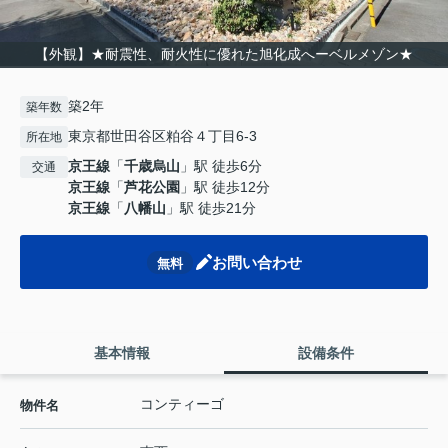
【外観】★耐震性、耐火性に優れた旭化成へーベルメゾン★
築2年
築年数
東京都世田谷区粕谷４丁目6-3
所在地
京王線
「
千歳烏山
」駅 徒歩6分
交通
京王線
「
芦花公園
」駅 徒歩12分
京王線
「
八幡山
」駅 徒歩21分
お問い合わせ
無料
基本情報
設備条件
コンティーゴ
物件名