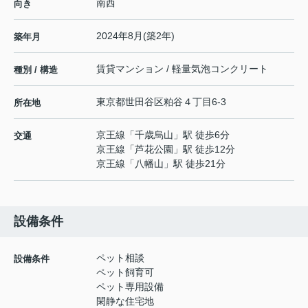
南西
向き
2024年8月(築2年)
築年月
賃貸マンション / 軽量気泡コンクリート
種別 / 構造
東京都
世田谷区
粕谷
４丁目6-3
所在地
京王線
「
千歳烏山
」駅 徒歩6分
交通
京王線
「
芦花公園
」駅 徒歩12分
京王線
「
八幡山
」駅 徒歩21分
設備条件
ペット相談
設備条件
ペット飼育可
ペット専用設備
閑静な住宅地