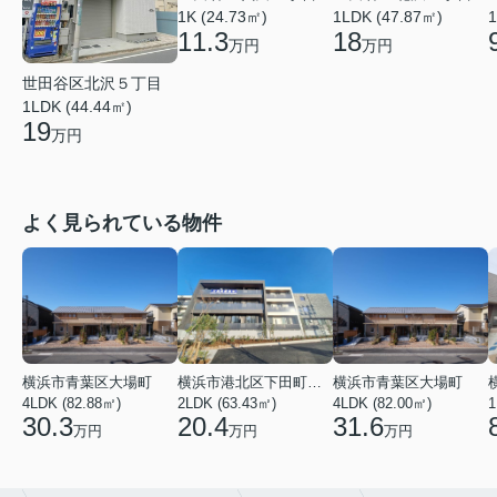
1K (24.73㎡)
1LDK (47.87㎡)
1
11.3
18
万円
万円
世田谷区北沢５丁目
1LDK (44.44㎡)
19
万円
よく見られている物件
横浜市青葉区大場町
横浜市港北区下田町２丁目
横浜市青葉区大場町
4LDK (82.88㎡)
2LDK (63.43㎡)
4LDK (82.00㎡)
1
30.3
20.4
31.6
万円
万円
万円