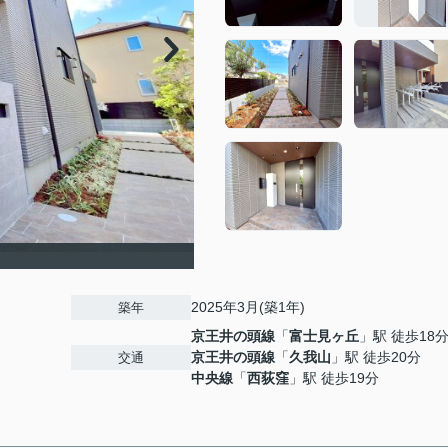
2025年3月(築1年)
築年
京王井の頭線
「
富士見ヶ丘
」駅 徒歩18
京王井の頭線
「
久我山
」駅 徒歩20分
交通
中央線
「
西荻窪
」駅 徒歩19分