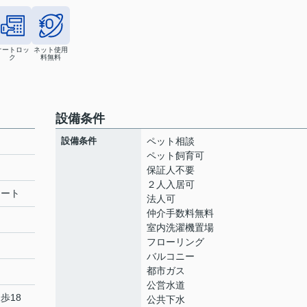
オートロッ
ネット使用
ク
料無料
設備条件
設備条件
ペット相談
ペット飼育可
保証人不要
２人入居可
リート
法人可
仲介手数料無料
室内洗濯機置場
フローリング
バルコニー
都市ガス
公営水道
歩18
公共下水