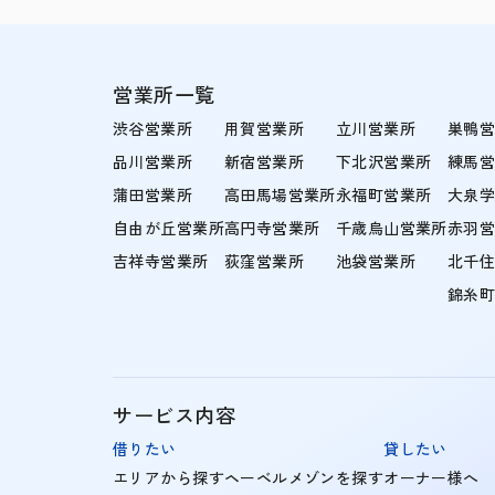
営業所一覧
渋谷営業所
用賀営業所
立川営業所
巣鴨
品川営業所
新宿営業所
下北沢営業所
練馬
蒲田営業所
高田馬場営業所
永福町営業所
大泉
自由が丘営業所
高円寺営業所
千歳烏山営業所
赤羽
吉祥寺営業所
荻窪営業所
池袋営業所
北千
錦糸
サービス内容
借りたい
貸したい
エリアから探す
ヘーベルメゾンを探す
オーナー様へ