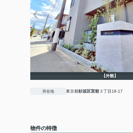
【外観】
東京都
杉並区
宮前
３丁目18-17
所在地
物件の特徴