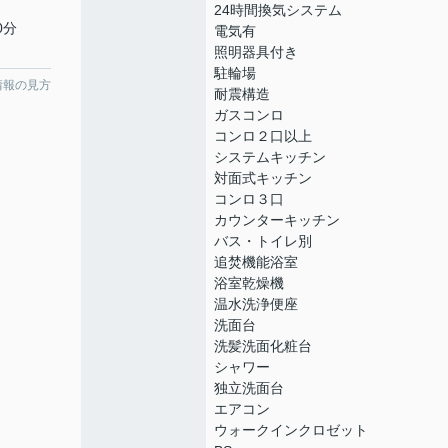
24時間換気システム
0分
電気有
照明器具付き
駐輪場
情報の見方
耐震構造
ガスコンロ
コンロ２口以上
システムキッチン
対面式キッチン
コンロ３口
カウンターキッチン
バス・トイレ別
追焚機能浴室
浴室乾燥機
温水洗浄便座
洗面台
洗髪洗面化粧台
シャワー
独立洗面台
エアコン
ウォークインクロゼット