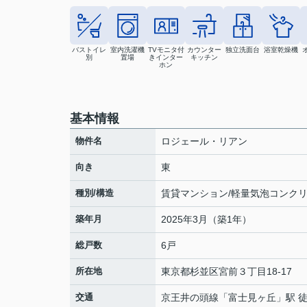
バストイレ
室内洗濯機
TVモニタ付
カウンター
独立洗面台
浴室乾燥機
別
置場
きインター
キッチン
ホン
基本情報
物件名
ロジェール・リアン
向き
東
種別/構造
賃貸マンション/軽量気泡コンク
築年月
2025年3月（築1年）
総戸数
6戸
所在地
東京都
杉並区
宮前
３丁目18-17
交通
京王井の頭線
「
富士見ヶ丘
」駅 徒