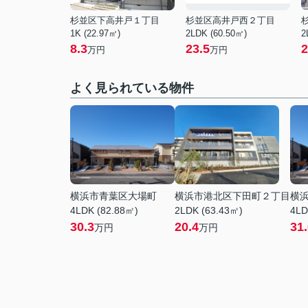
杉並区下高井戸１丁目
杉並区高井戸西２丁目
1K (22.97㎡)
2LDK (60.50㎡)
2
8.3
23.5
2
万円
万円
よく見られている物件
横浜市青葉区大場町
横浜市港北区下田町２丁目
横
4LDK (82.88㎡)
2LDK (63.43㎡)
4LD
30.3
20.4
31
万円
万円