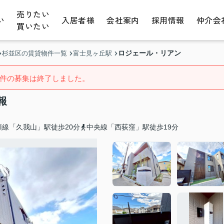
売りたい
い
入居者様
会社案内
採用情報
仲介会
買いたい
ロジェール・リアン
杉並区の賃貸物件一覧
富士見ヶ丘駅
件の募集は終了しました。
報
頭線「久我山」駅徒歩20分
中央線「西荻窪」駅徒歩19分