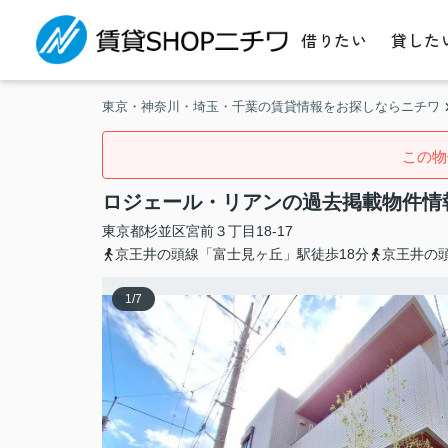
借りたい
貸した
東京・神奈川・埼玉・千葉の賃貸情報をお探しならニチワ
この物
ロジェール・リアンの過去掲載物件情
東京都
杉並区
宮前
３丁目18-17
京王井の頭線「富士見ヶ丘」駅徒歩18分
京王井の
1
/
7