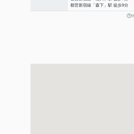
都営新宿線
「
森下
」駅 徒歩9分