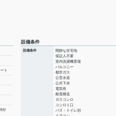
設備条件
設備条件
閑静な住宅地
保証人不要
室内洗濯機置場
バルコニー
リート
都市ガス
公営水道
公共下水
電気有
耐震構造
ガスコンロ
コンロ１口
8分
バス・トイレ別
エアコン