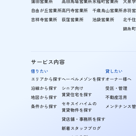
蒲田営業所
高田馬場営業所
永福町営業所
大泉
自由が丘営業所
高円寺営業所
千歳烏山営業所
赤羽
吉祥寺営業所
荻窪営業所
池袋営業所
北千
錦糸
サービス内容
借りたい
貸したい
エリアから探す
ヘーベルメゾンを探す
オーナー様へ
沿線から探す
シニア向け
受託・管理
賃貸住宅を探す
地図から探す
不動産活用
セキスイハイムの
条件から探す
メンテナンス
賃貸物件を探す
貸店舗・事務所を探す
新着スタッフブログ