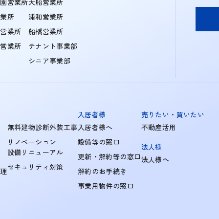
学園営業所
大船営業所
営業所
浦和営業所
住営業所
船橋営業所
町営業所
テナント事業部
シニア事業部
入居者様
売りたい・買いたい
無料建物診断外装工事
入居者様へ
不動産活用
リノベーション
設備等の窓口
法人様
設備リニューアル
更新・解約等の窓口
法人様へ
セキュリティ対策
管理
解約のお手続き
事業用物件の窓口