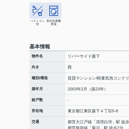
バストイレ
室内洗濯機
別
置場
基本情報
物件名
リバーサイド森下
向き
西
種別/構造
賃貸マンション/軽量気泡コンク
築年月
2003年2月（築23年）
総戸数
-
所在地
東京都
江東区
森下
４丁目5-8
交通
都営大江戸線
「
清澄白河
」駅 徒歩
都営新宿線
「
菊川
」駅 徒歩7分