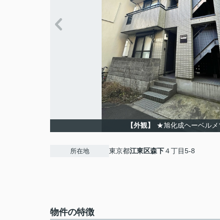
【外観】
★旭化成ヘーベルメ
東京都
江東区
森下
４丁目5-8
所在地
物件の特徴