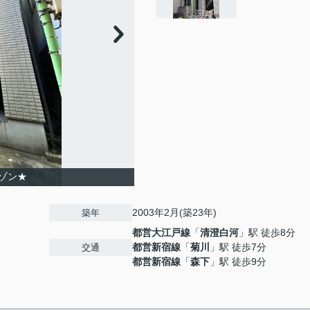
ゾン★
2003年2月(築23年)
築年
都営大江戸線
「
清澄白河
」駅 徒歩8分
都営新宿線
「
菊川
」駅 徒歩7分
交通
都営新宿線
「
森下
」駅 徒歩9分