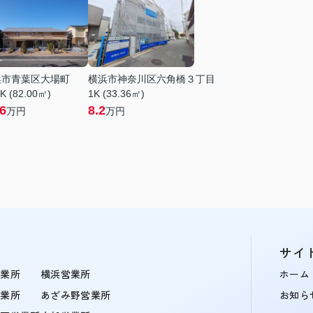
浜市青葉区大場町
横浜市神奈川区六角橋３丁目
K (82.00㎡)
1K (33.36㎡)
.6
8.2
万円
万円
サイ
営業所
横浜営業所
ホーム
営業所
あざみ野営業所
お知ら