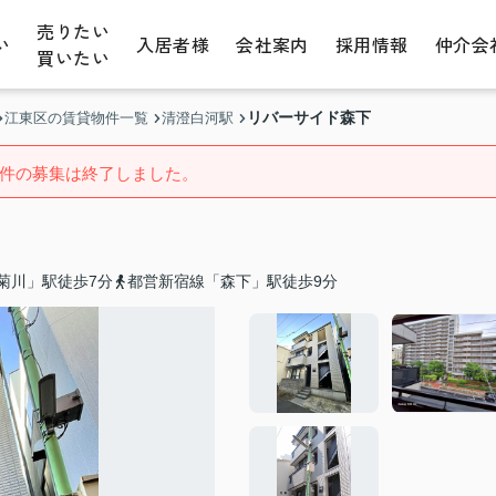
売りたい
い
入居者様
会社案内
採用情報
仲介会
買いたい
リバーサイド森下
江東区の賃貸物件一覧
清澄白河駅
件の募集は終了しました。
菊川」駅徒歩7分
都営新宿線「森下」駅徒歩9分