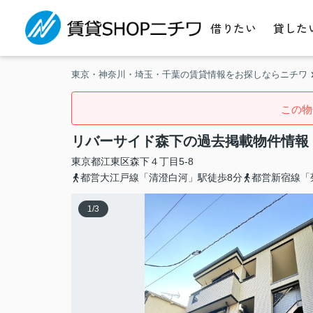
借りたい
貸した
東京・神奈川・埼玉・千葉の賃貸情報をお探しならニチワ
この物
リバーサイド森下の過去掲載物件情報
東京都
江東区
森下
４丁目5-8
都営大江戸線「清澄白河」駅徒歩8分
都営新宿線「
1
/
3