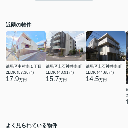
近隣の物件
練馬区中村南１丁目
練馬区上石神井南町
練馬区上石神井南町
2LDK (57.36㎡)
1LDK (48.91㎡)
1LDK (44.68㎡)
17.9
15.7
14.5
万円
万円
万円
2
よく見られている物件