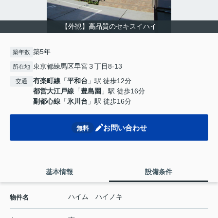
【外観】高品質のセキスイハイ
築5年
築年数
東京都練馬区早宮３丁目8-13
所在地
有楽町線
「
平和台
」駅 徒歩12分
交通
都営大江戸線
「
豊島園
」駅 徒歩16分
副都心線
「
氷川台
」駅 徒歩16分
お問い合わせ
無料
基本情報
設備条件
ハイム ハイノキ
物件名