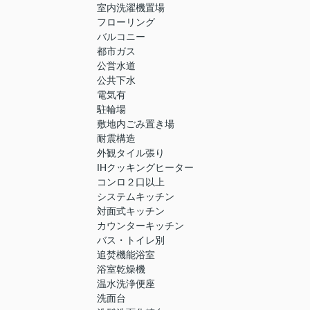
室内洗濯機置場
フローリング
バルコニー
都市ガス
公営水道
公共下水
電気有
駐輪場
敷地内ごみ置き場
耐震構造
外観タイル張り
IHクッキングヒーター
コンロ２口以上
システムキッチン
対面式キッチン
カウンターキッチン
バス・トイレ別
追焚機能浴室
浴室乾燥機
温水洗浄便座
洗面台