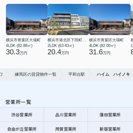
横浜市青葉区大場町
横浜市港北区下田町２丁目
横浜市青葉区大場町
4LDK (82.88㎡)
2LDK (63.43㎡)
4LDK (82.00㎡)
1
30.3
20.4
31.6
万円
万円
万円
ワ
練馬区の賃貸物件一覧
平和台駅
ハイム ハイノキ
営業所一覧
渋谷営業所
品川営業所
蒲田営業所
自由が丘営業所
用賀営業所
新宿営業所