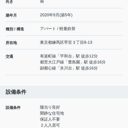
南
向き
2020年9月(築5年)
築年月
アパート / 軽量鉄骨
種別 / 構造
東京都
練馬区
早宮
３丁目8-13
所在地
有楽町線
「
平和台
」駅 徒歩12分
交通
都営大江戸線
「
豊島園
」駅 徒歩16分
副都心線
「
氷川台
」駅 徒歩16分
設備条件
陽当り良好
設備条件
閑静な住宅地
保証人不要
２人入居可