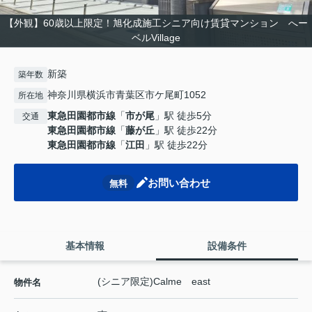
【外観】60歳以上限定！旭化成施工シニア向け賃貸マンション へー
ベルVillage
新築
築年数
神奈川県横浜市青葉区市ケ尾町1052
所在地
東急田園都市線
「
市が尾
」駅 徒歩5分
交通
東急田園都市線
「
藤が丘
」駅 徒歩22分
東急田園都市線
「
江田
」駅 徒歩22分
お問い合わせ
無料
基本情報
設備条件
(シニア限定)Calme east
物件名