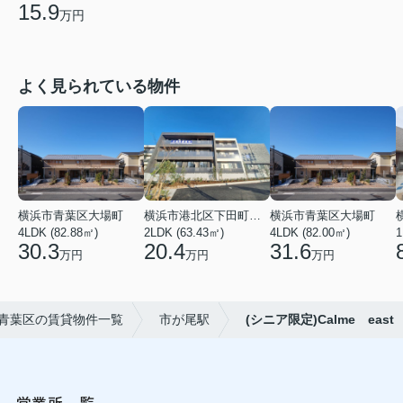
15.9
万円
よく見られている物件
横浜市青葉区大場町
横浜市港北区下田町２丁目
横浜市青葉区大場町
4LDK (82.88㎡)
2LDK (63.43㎡)
4LDK (82.00㎡)
1
30.3
20.4
31.6
万円
万円
万円
青葉区の賃貸物件一覧
市が尾駅
(シニア限定)Calme east