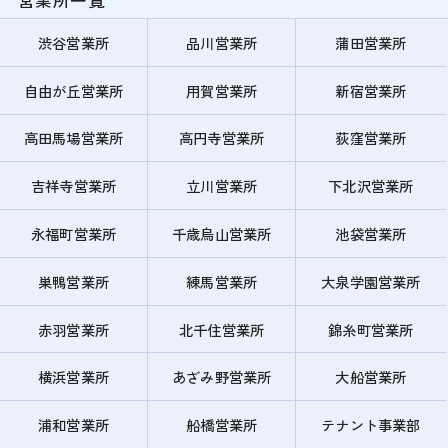
営業所一覧
渋谷営業所
品川営業所
蒲田営業所
自由が丘営業所
用賀営業所
新宿営業所
高田馬場営業所
高円寺営業所
荻窪営業所
吉祥寺営業所
立川営業所
下北沢営業所
永福町営業所
千歳烏山営業所
池袋営業所
巣鴨営業所
練馬営業所
大泉学園営業所
赤羽営業所
北千住営業所
錦糸町営業所
横浜営業所
あざみ野営業所
大船営業所
浦和営業所
船橋営業所
テナント事業部