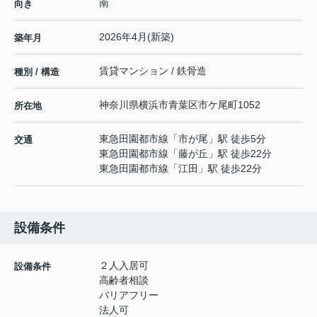
南
向き
2026年4月(新築)
築年月
賃貸マンション / 鉄骨造
種別 / 構造
神奈川県
横浜市青葉区
市ケ尾町
1052
所在地
東急田園都市線
「
市が尾
」駅 徒歩5分
交通
東急田園都市線
「
藤が丘
」駅 徒歩22分
東急田園都市線
「
江田
」駅 徒歩22分
設備条件
２人入居可
設備条件
高齢者相談
バリアフリー
法人可