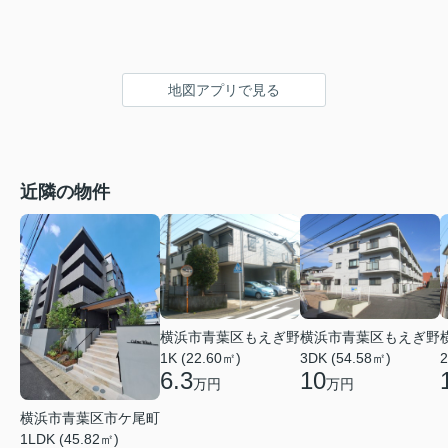
地図アプリで見る
近隣の物件
横浜市青葉区もえぎ野
横浜市青葉区もえぎ野
1K (22.60㎡)
3DK (54.58㎡)
2
6.3
10
万円
万円
横浜市青葉区市ケ尾町
1LDK (45.82㎡)