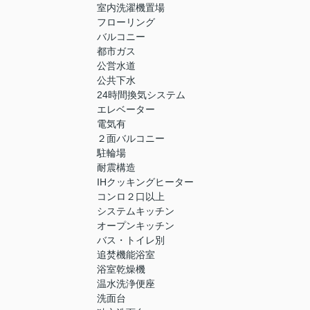
室内洗濯機置場
フローリング
バルコニー
都市ガス
公営水道
公共下水
24時間換気システム
エレベーター
電気有
２面バルコニー
駐輪場
耐震構造
IHクッキングヒーター
コンロ２口以上
システムキッチン
オープンキッチン
バス・トイレ別
追焚機能浴室
浴室乾燥機
温水洗浄便座
洗面台