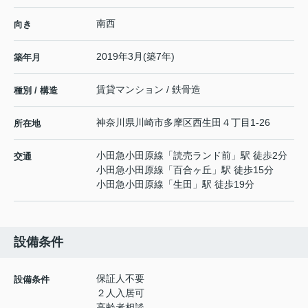
南西
向き
2019年3月(築7年)
築年月
賃貸マンション / 鉄骨造
種別 / 構造
神奈川県
川崎市多摩区
西生田
４丁目1-26
所在地
小田急小田原線
「
読売ランド前
」駅 徒歩2分
交通
小田急小田原線
「
百合ヶ丘
」駅 徒歩15分
小田急小田原線
「
生田
」駅 徒歩19分
設備条件
保証人不要
設備条件
２人入居可
高齢者相談