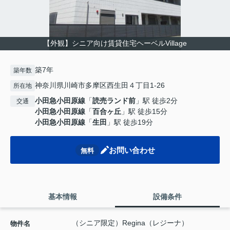
【外観】シニア向け賃貸住宅ヘーベルVillage
築7年
築年数
神奈川県川崎市多摩区西生田４丁目1-26
所在地
小田急小田原線
「
読売ランド前
」駅 徒歩2分
交通
小田急小田原線
「
百合ヶ丘
」駅 徒歩15分
小田急小田原線
「
生田
」駅 徒歩19分
お問い合わせ
無料
基本情報
設備条件
（シニア限定）Regina（レジーナ）
物件名