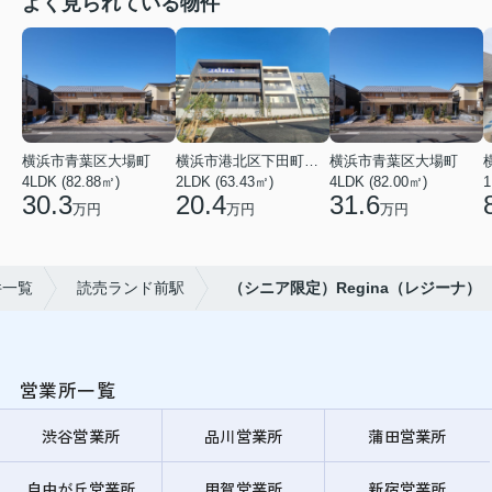
よく見られている物件
横浜市青葉区大場町
横浜市港北区下田町２丁目
横浜市青葉区大場町
4LDK (82.88㎡)
2LDK (63.43㎡)
4LDK (82.00㎡)
1
30.3
20.4
31.6
万円
万円
万円
件一覧
読売ランド前駅
（シニア限定）Regina（レジーナ）
営業所一覧
渋谷営業所
品川営業所
蒲田営業所
自由が丘営業所
用賀営業所
新宿営業所