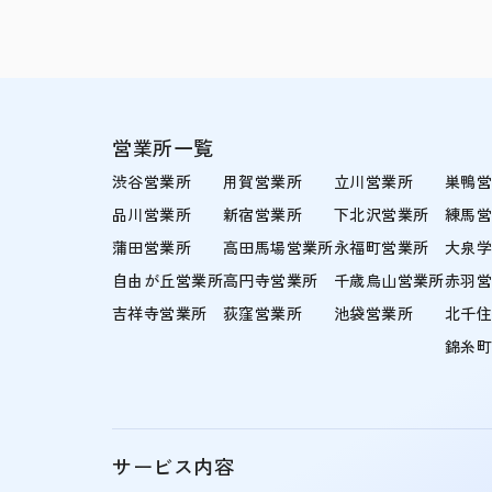
営業所一覧
渋谷営業所
用賀営業所
立川営業所
巣鴨
品川営業所
新宿営業所
下北沢営業所
練馬
蒲田営業所
高田馬場営業所
永福町営業所
大泉
自由が丘営業所
高円寺営業所
千歳烏山営業所
赤羽
吉祥寺営業所
荻窪営業所
池袋営業所
北千
錦糸
サービス内容