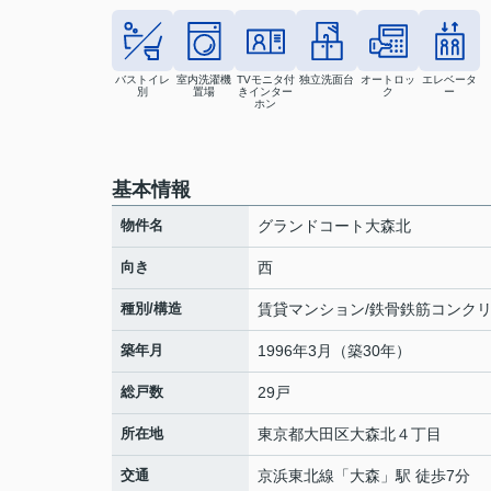
バストイレ
室内洗濯機
TVモニタ付
独立洗面台
オートロッ
エレベータ
別
置場
きインター
ク
ー
ホン
基本情報
物件名
グランドコート大森北
向き
西
種別/構造
賃貸マンション/鉄骨鉄筋コンク
築年月
1996年3月（築30年）
総戸数
29戸
所在地
東京都
大田区
大森北
４丁目
交通
京浜東北線
「
大森
」駅 徒歩7分