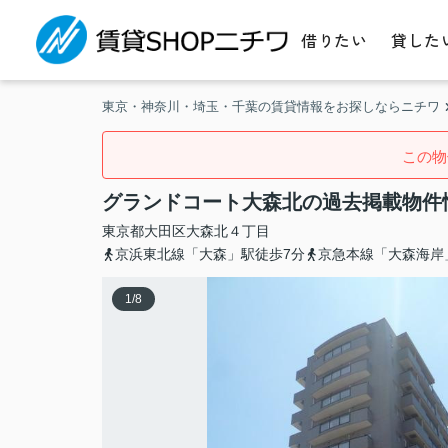
借りたい
貸した
東京・神奈川・埼玉・千葉の賃貸情報をお探しならニチワ
この物
グランドコート大森北の過去掲載物件
東京都
大田区
大森北
４丁目
京浜東北線「大森」駅徒歩7分
京急本線「大森海岸
1
/
8