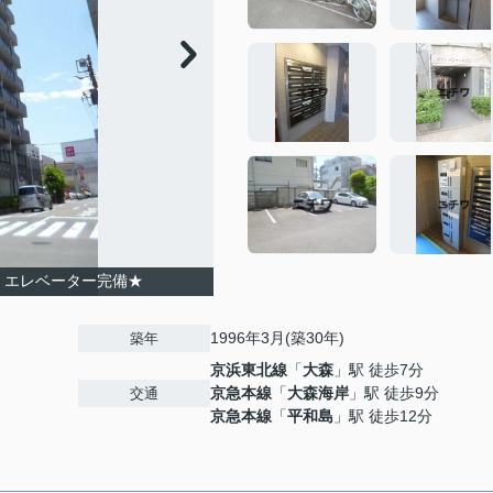
、エレベーター完備★
1996年3月(築30年)
築年
京浜東北線
「
大森
」駅 徒歩7分
京急本線
「
大森海岸
」駅 徒歩9分
交通
京急本線
「
平和島
」駅 徒歩12分