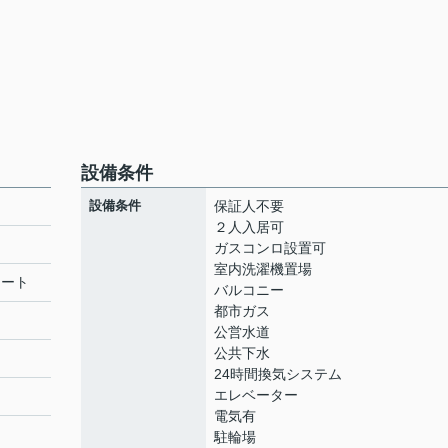
設備条件
設備条件
保証人不要
２人入居可
ガスコンロ設置可
室内洗濯機置場
リート
バルコニー
都市ガス
公営水道
公共下水
24時間換気システム
エレベーター
電気有
駐輪場