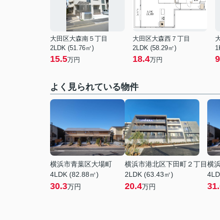
大田区大森南５丁目
大田区大森西７丁目
2LDK (51.76㎡)
2LDK (58.29㎡)
1
15.5
18.4
9
万円
万円
よく見られている物件
横浜市青葉区大場町
横浜市港北区下田町２丁目
横
4LDK (82.88㎡)
2LDK (63.43㎡)
4LD
30.3
20.4
31
万円
万円