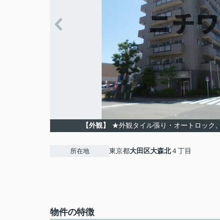
【外観】
★外観タイル張り・オートロック
東京都
大田区
大森北
４丁目
所在地
物件の特徴