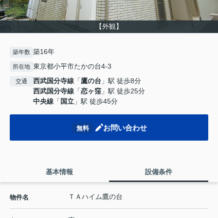
【外観】
築16年
築年数
東京都小平市たかの台4-3
所在地
西武国分寺線
「
鷹の台
」駅 徒歩8分
交通
西武国分寺線
「
恋ヶ窪
」駅 徒歩25分
中央線
「
国立
」駅 徒歩45分
お問い合わせ
無料
基本情報
設備条件
ＴＡハイム鷹の台
物件名