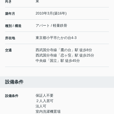
東
向き
2010年3月(築16年)
築年月
アパート / 軽量鉄骨
種別 / 構造
東京都
小平市
たかの台
4-3
所在地
西武国分寺線
「
鷹の台
」駅 徒歩8分
交通
西武国分寺線
「
恋ヶ窪
」駅 徒歩25分
中央線
「
国立
」駅 徒歩45分
設備条件
保証人不要
設備条件
２人入居可
法人可
室内洗濯機置場