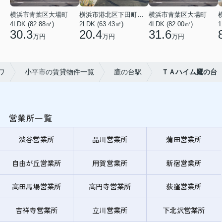
横浜市青葉区大場町
横浜市港北区下田町２丁目
横浜市青葉区大場町
4LDK (82.88㎡)
2LDK (63.43㎡)
4LDK (82.00㎡)
1
30.3
20.4
31.6
万円
万円
万円
ワ
小平市の賃貸物件一覧
鷹の台駅
ＴＡハイム鷹の台
営業所一覧
渋谷営業所
品川営業所
蒲田営業所
自由が丘営業所
用賀営業所
新宿営業所
高田馬場営業所
高円寺営業所
荻窪営業所
吉祥寺営業所
立川営業所
下北沢営業所