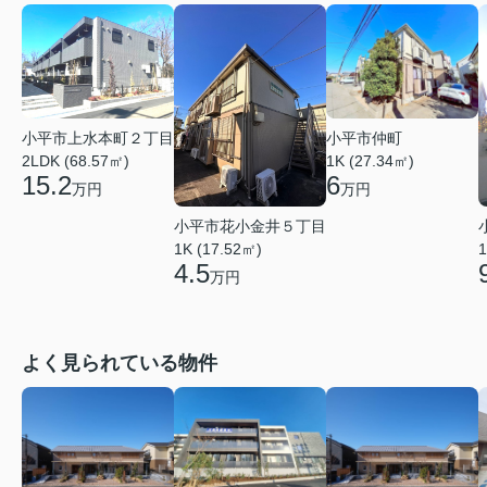
小平市仲町
小平市上水本町２丁目
1K (27.34㎡)
2LDK (68.57㎡)
6
15.2
万円
万円
小平市花小金井５丁目
1K (17.52㎡)
1
4.5
万円
よく見られている物件