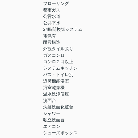
フローリング
都市ガス
公営水道
公共下水
24時間換気システム
電気有
耐震構造
外観タイル張り
ガスコンロ
コンロ２口以上
システムキッチン
バス・トイレ別
追焚機能浴室
浴室乾燥機
温水洗浄便座
洗面台
洗髪洗面化粧台
シャワー
独立洗面台
エアコン
シューズボックス