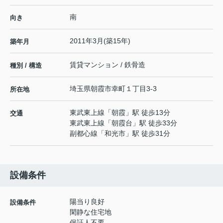
南
向き
2011年3月(築15年)
築年月
賃貸マンション / 鉄骨造
種別 / 構造
埼玉県
朝霞市
幸町
１丁目3-3
所在地
東武東上線
「
朝霞
」駅 徒歩13分
交通
東武東上線
「
朝霞台
」駅 徒歩33分
副都心線
「
和光市
」駅 徒歩31分
設備条件
陽当り良好
設備条件
閑静な住宅地
保証人不要