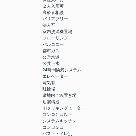
２人入居可
高齢者相談
バリアフリー
法人可
室内洗濯機置場
フローリング
バルコニー
都市ガス
公営水道
公共下水
24時間換気システム
エレベーター
電気有
駐輪場
敷地内ごみ置き場
耐震構造
IHクッキングヒーター
コンロ２口以上
システムキッチン
コンロ３口
バス・トイレ別