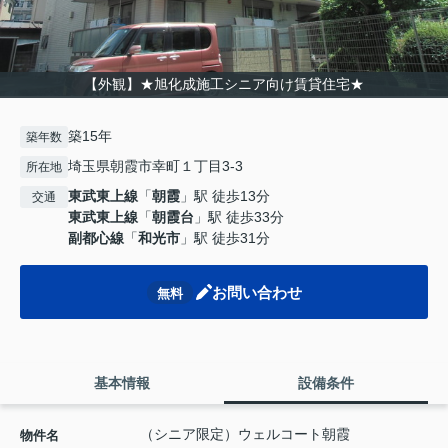
【外観】★旭化成施工シニア向け賃貸住宅★
築15年
築年数
埼玉県朝霞市幸町１丁目3-3
所在地
東武東上線
「
朝霞
」駅 徒歩13分
交通
東武東上線
「
朝霞台
」駅 徒歩33分
副都心線
「
和光市
」駅 徒歩31分
お問い合わせ
無料
基本情報
設備条件
（シニア限定）ウェルコート朝霞
物件名