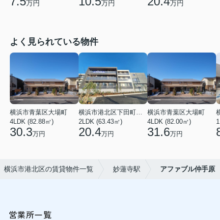
7.5
10.5
20.4
万円
万円
万円
よく見られている物件
横浜市青葉区大場町
横浜市港北区下田町２丁目
横浜市青葉区大場町
4LDK (82.88㎡)
2LDK (63.43㎡)
4LDK (82.00㎡)
1
30.3
20.4
31.6
万円
万円
万円
横浜市港北区の賃貸物件一覧
妙蓮寺駅
アファブル仲手原
営業所一覧