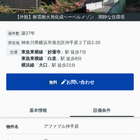
【外観】耐震耐火旭化成ヘーベルメゾン 閑静な住環境
築27年
築年数
神奈川県横浜市港北区仲手原２丁目2-20
所在地
東急東横線
「
妙蓮寺
」駅 徒歩7分
交通
東急東横線
「
白楽
」駅 徒歩8分
横浜線
「
大口
」駅 徒歩21分
お問い合わせ
無料
基本情報
設備条件
アファブル仲手原
物件名