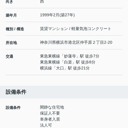
西
向き
1999年2月(築27年)
築年月
賃貸マンション / 軽量気泡コンクリート
種別 / 構造
神奈川県
横浜市港北区
仲手原
２丁目2-20
所在地
東急東横線
「
妙蓮寺
」駅 徒歩7分
交通
東急東横線
「
白楽
」駅 徒歩8分
横浜線
「
大口
」駅 徒歩21分
設備条件
閑静な住宅地
設備条件
保証人不要
単身者入居
法人可