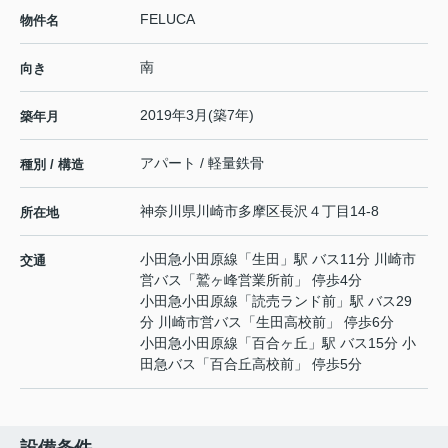
FELUCA
物件名
南
向き
2019年3月(築7年)
築年月
アパート / 軽量鉄骨
種別 / 構造
神奈川県
川崎市多摩区
長沢
４丁目14-8
所在地
小田急小田原線
「
生田
」駅 バス11分 川崎市
交通
営バス「鷲ヶ峰営業所前」 停歩4分
小田急小田原線
「
読売ランド前
」駅 バス29
分 川崎市営バス「生田高校前」 停歩6分
小田急小田原線
「
百合ヶ丘
」駅 バス15分 小
田急バス「百合丘高校前」 停歩5分