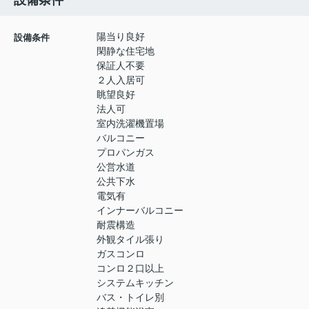
設備条件
陽当り良好
設備条件
閑静な住宅地
保証人不要
２人入居可
眺望良好
法人可
室内洗濯機置場
バルコニー
プロパンガス
公営水道
公共下水
電気有
インナーバルコニー
耐震構造
外観タイル張り
ガスコンロ
コンロ２口以上
システムキッチン
バス・トイレ別