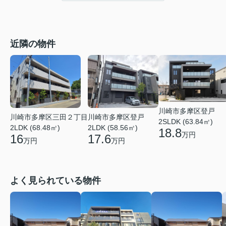
近隣の物件
川崎市多摩区登戸
川崎市多摩区三田２丁目
川崎市多摩区登戸
2SLDK (63.84㎡)
2LDK (68.48㎡)
2LDK (58.56㎡)
18.8
万円
16
17.6
万円
万円
よく見られている物件