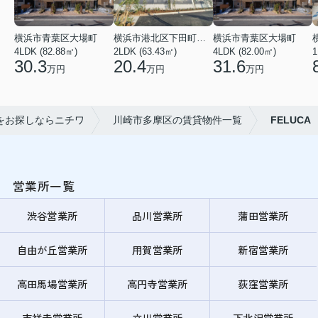
横浜市青葉区大場町
横浜市港北区下田町２丁目
横浜市青葉区大場町
4LDK (82.88㎡)
2LDK (63.43㎡)
4LDK (82.00㎡)
1
30.3
20.4
31.6
万円
万円
万円
をお探しならニチワ
川崎市多摩区の賃貸物件一覧
FELUCA
営業所一覧
渋谷営業所
品川営業所
蒲田営業所
自由が丘営業所
用賀営業所
新宿営業所
高田馬場営業所
高円寺営業所
荻窪営業所
吉祥寺営業所
立川営業所
下北沢営業所