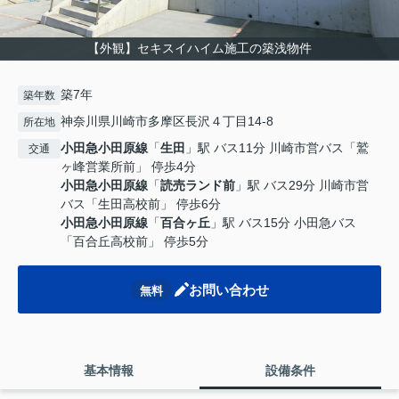
【外観】セキスイハイム施工の築浅物件
築7年
築年数
神奈川県川崎市多摩区長沢４丁目14-8
所在地
小田急小田原線
「
生田
」駅 バス11分 川崎市営バス「鷲
交通
ヶ峰営業所前」 停歩4分
小田急小田原線
「
読売ランド前
」駅 バス29分 川崎市営
バス「生田高校前」 停歩6分
小田急小田原線
「
百合ヶ丘
」駅 バス15分 小田急バス
「百合丘高校前」 停歩5分
お問い合わせ
無料
基本情報
設備条件