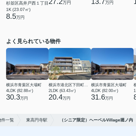
27.2
13.7
万円
万円
杉並区高井戸西１丁目
1K (23.07㎡)
8.5
万円
よく見られている物件
横浜市青葉区大場町
横浜市港北区下田町２丁目
横浜市青葉区大場町
4LDK (82.88㎡)
2LDK (63.43㎡)
4LDK (82.00㎡)
1
30.3
20.4
31.6
万円
万円
万円
物件一覧
東高円寺駅
（シニア限定）ヘーベルVillage堀ノ内