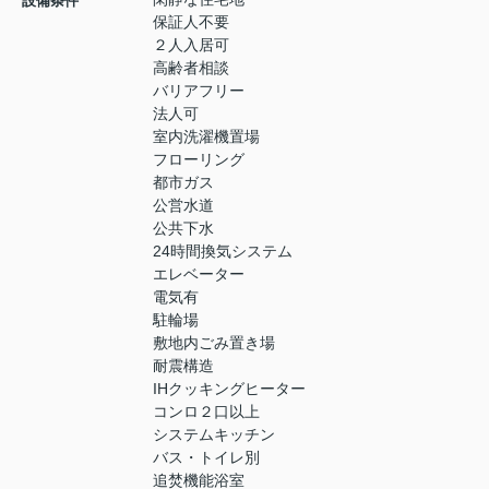
設備条件
保証人不要
２人入居可
高齢者相談
バリアフリー
法人可
室内洗濯機置場
フローリング
都市ガス
公営水道
公共下水
24時間換気システム
エレベーター
電気有
駐輪場
敷地内ごみ置き場
耐震構造
IHクッキングヒーター
コンロ２口以上
システムキッチン
バス・トイレ別
追焚機能浴室