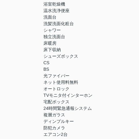
浴室乾燥機
温水洗浄便座
洗面台
洗髪洗面化粧台
シャワー
独立洗面台
床暖房
床下収納
シューズボックス
CS
BS
光ファイバー
ネット使用料無料
オートロック
TVモニタ付インターホン
宅配ボックス
24時間緊急通報システム
複層ガラス
ディンプルキー
防犯カメラ
エアコン2台