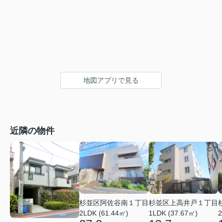
地図アプリで見る
近隣の物件
杉並区阿佐谷南１丁目
杉並区上高井戸１丁目
2LDK (61.44㎡)
1LDK (37.67㎡)
2