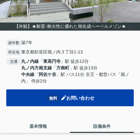
【外観】★耐震･耐火性に優れた旭化成ヘーベルメゾン★
築7年
築年数
東京都杉並区堀ノ内３丁目1-13
所在地
丸ノ内線
「
東高円寺
」駅 徒歩12分
交通
丸ノ内方南支線
「
方南町
」駅 徒歩13分
中央線
「
阿佐ケ谷
」駅 バス11分 京王・都営バス「堀ノ
内」 停歩2分
お問い合わせ
無料
基本情報
設備条件