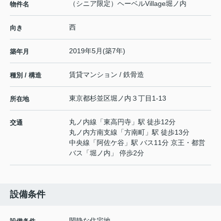
（シニア限定）ヘーベルVillage堀ノ内
物件名
西
向き
2019年5月(築7年)
築年月
賃貸マンション / 鉄骨造
種別 / 構造
東京都
杉並区
堀ノ内
３丁目1-13
所在地
丸ノ内線
「
東高円寺
」駅 徒歩12分
交通
丸ノ内方南支線
「
方南町
」駅 徒歩13分
中央線
「
阿佐ケ谷
」駅 バス11分 京王・都営
バス「堀ノ内」 停歩2分
設備条件
閑静な住宅地