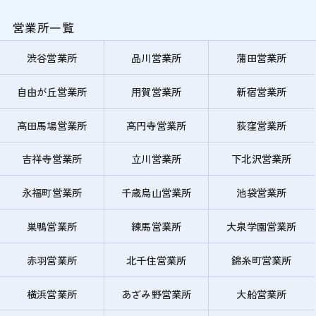
営業所一覧
渋谷営業所
品川営業所
蒲田営業所
自由が丘営業所
用賀営業所
新宿営業所
高田馬場営業所
高円寺営業所
荻窪営業所
吉祥寺営業所
立川営業所
下北沢営業所
永福町営業所
千歳烏山営業所
池袋営業所
巣鴨営業所
練馬営業所
大泉学園営業所
赤羽営業所
北千住営業所
錦糸町営業所
横浜営業所
あざみ野営業所
大船営業所