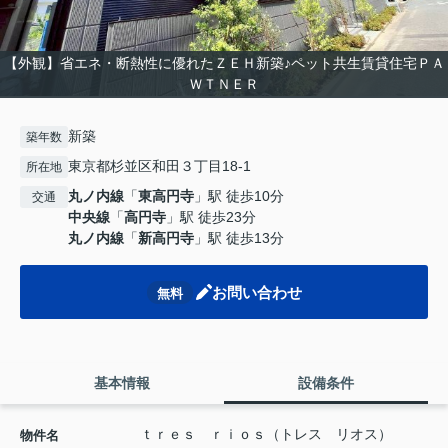
【外観】省エネ・断熱性に優れたＺＥＨ新築♪ペット共生賃貸住宅ＰＡ
ＷＴＮＥＲ
新築
築年数
東京都杉並区和田３丁目18-1
所在地
丸ノ内線
「
東高円寺
」駅 徒歩10分
交通
中央線
「
高円寺
」駅 徒歩23分
丸ノ内線
「
新高円寺
」駅 徒歩13分
お問い合わせ
無料
基本情報
設備条件
ｔｒｅｓ ｒｉｏｓ（トレス リオス）
物件名