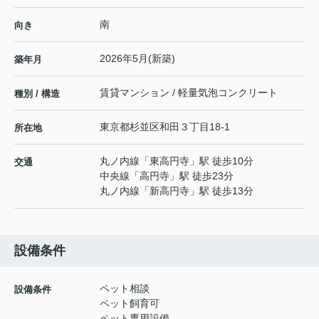
南
向き
2026年5月(新築)
築年月
賃貸マンション / 軽量気泡コンクリート
種別 / 構造
東京都
杉並区
和田
３丁目18-1
所在地
丸ノ内線
「
東高円寺
」駅 徒歩10分
交通
中央線
「
高円寺
」駅 徒歩23分
丸ノ内線
「
新高円寺
」駅 徒歩13分
設備条件
ペット相談
設備条件
ペット飼育可
ペット専用設備