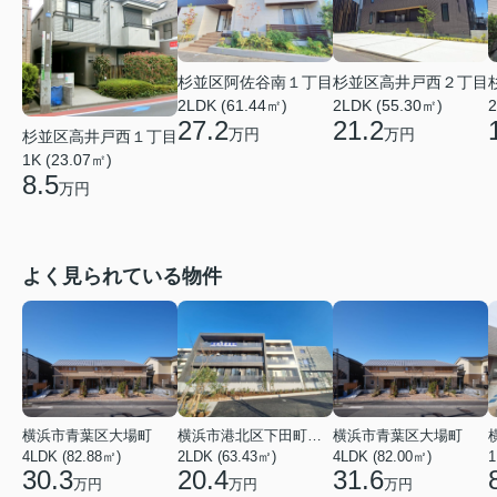
杉並区阿佐谷南１丁目
杉並区高井戸西２丁目
2LDK (61.44㎡)
2LDK (55.30㎡)
2
27.2
21.2
万円
万円
杉並区高井戸西１丁目
1K (23.07㎡)
8.5
万円
よく見られている物件
横浜市青葉区大場町
横浜市港北区下田町２丁目
横浜市青葉区大場町
4LDK (82.88㎡)
2LDK (63.43㎡)
4LDK (82.00㎡)
1
30.3
20.4
31.6
万円
万円
万円