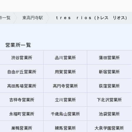
件一覧
東高円寺駅
ｔｒｅｓ ｒｉｏｓ（トレス リオス）
営業所一覧
渋谷営業所
品川営業所
蒲田営業所
自由が丘営業所
用賀営業所
新宿営業所
高田馬場営業所
高円寺営業所
荻窪営業所
吉祥寺営業所
立川営業所
下北沢営業所
永福町営業所
千歳烏山営業所
池袋営業所
巣鴨営業所
練馬営業所
大泉学園営業所