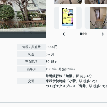
9,000円
管理 / 共益費
0ヶ月
礼金
60.15㎡
専有面積
1987年3月(築39年)
築年月
常磐緩行線
「
綾瀬
」駅 徒歩4分
東武伊勢崎線
「
小菅
」駅 徒歩12分
交通
つくばエクスプレス
「
青井
」駅 徒歩19