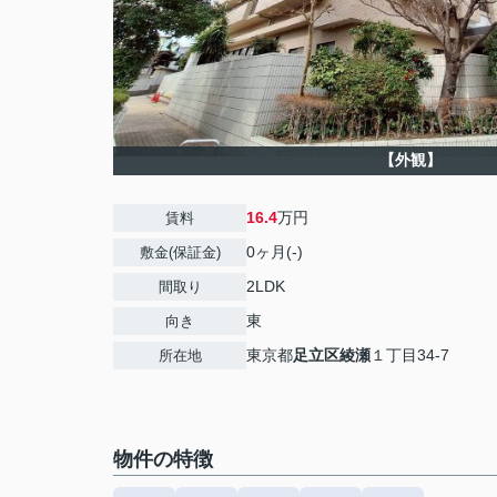
【外観】
16.4
万円
賃料
0ヶ月(-)
敷金(保証金)
2LDK
間取り
東
向き
東京都
足立区
綾瀬
１丁目34-7
所在地
物件の特徴