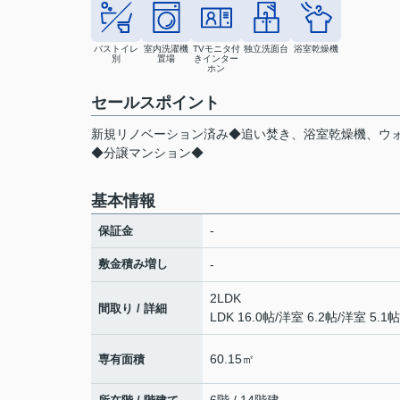
バストイレ
室内洗濯機
TVモニタ付
独立洗面台
浴室乾燥機
別
置場
きインター
ホン
セールスポイント
新規リノベーション済み◆追い焚き、浴室乾燥機、ウ
◆分譲マンション◆
基本情報
-
保証金
敷金積み増し
-
2LDK
間取り / 詳細
LDK 16.0帖
/
洋室 6.2帖
/
洋室 5.1帖
60.15㎡
専有面積