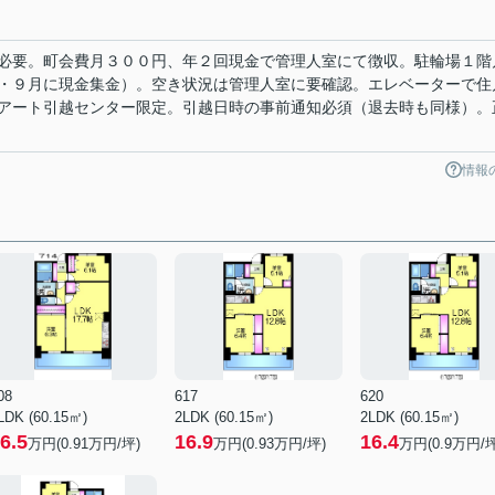
必要。町会費月３００円、年２回現金で管理人室にて徴収。駐輪場１階
・９月に現金集金）。空き状況は管理人室に要確認。エレベーターで住
アート引越センター限定。引越日時の事前通知必須（退去時も同様）。
情報
08
617
620
LDK (60.15㎡)
2LDK (60.15㎡)
2LDK (60.15㎡)
6.5
16.9
16.4
万円(
0.91
万円/坪)
万円(
0.93
万円/坪)
万円(
0.9
万円/坪