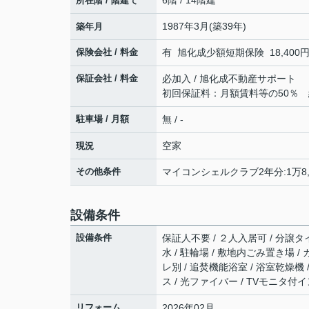
6階 / 14階建
所在階 / 階建て
1987年3月(築39年)
築年月
保険会社 / 料金
有 旭化成少額短期保険 18,400円 
保証会社 / 料金
必加入 / 旭化成不動産サポート
初回保証料：月額賃料等の50％ 継
駐車場 / 月額
無 / -
空家
現況
その他条件
マイコンシェルクラブ2年分:1万8,0
設備条件
設備条件
保証人不要 / ２人入居可 / 分譲タイ
水 / 駐輪場 / 敷地内ごみ置き場 
レ別 / 追焚機能浴室 / 浴室乾燥機
ス / 光ファイバー / TVモニタ
リフォーム
2026年02月