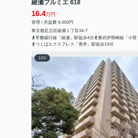
綾瀬プルミエ 618
16.4
万円
管理 / 共益費 9,000円
東京都
足立区
綾瀬
１丁目34-7
常磐緩行線「綾瀬」駅徒歩4分
東武伊勢崎線「小菅
つくばエクスプレス「青井」駅徒歩19分
1
/
24