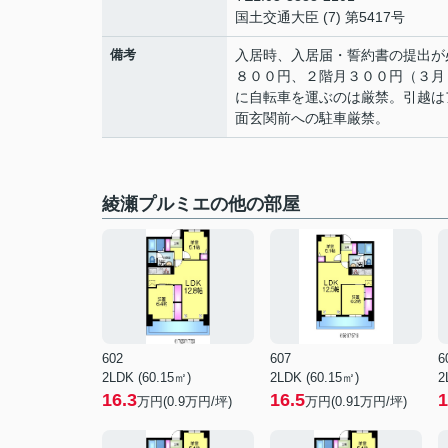
国土交通大臣 (7) 第5417号
備考
入居時、入居届・誓約書の提出が
８００円、２階月３００円（３月
に自転車を運ぶのは厳禁。引越は
面玄関前への駐車厳禁。
綾瀬プルミエの他の部屋
602
607
6
2LDK (60.15㎡)
2LDK (60.15㎡)
2
16.3
16.5
1
万円(
0.9
万円/坪)
万円(
0.91
万円/坪)