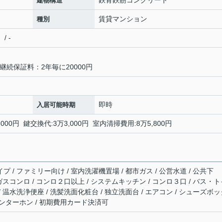
鉄骨鉄筋コンクリート
建物構造
賃貸マンション
種別
/ -
続保証料：2年毎に20000円
即時
入居可能時期
00円 鍵交換代:3万3,000円 室内清掃費用:8万5,800円
プ / ファミリー向け / 室内洗濯機置場 / 都市ガス / 公営水道 / 公共下
/ ガスコンロ / コンロ２口以上 / システムキッチン / コンロ３口 / バス・
 / 温水洗浄便座 / 洗髪洗面化粧台 / 独立洗面台 / エアコン / シューズボ
付インターホン / 初期費用カード決済可