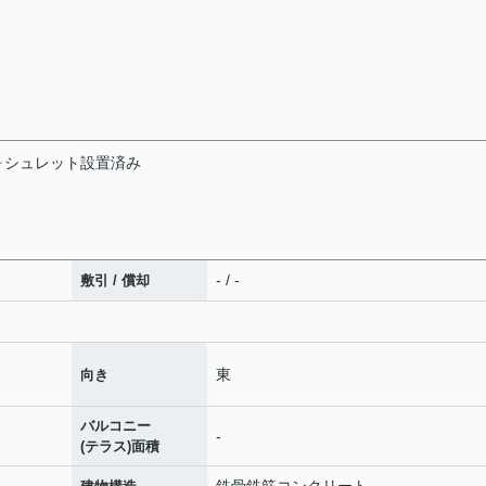
ォシュレット設置済み
- / -
敷引 / 償却
東
向き
バルコニー
-
(テラス)面積