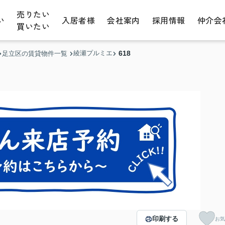
売りたい
い
入居者様
会社案内
採用情報
仲介会
買いたい
綾瀬プルミエ
618
足立区の賃貸物件一覧
印刷する
お気