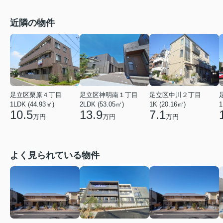
近隣の物件
足立区栗原４丁目
足立区神明南１丁目
足立区中川２丁目
1LDK (44.93㎡)
2LDK (53.05㎡)
1K (20.16㎡)
1
10.5
13.9
7.1
万円
万円
万円
よく見られている物件