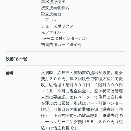
温水洗浄便座
洗髪洗面化粧台
独立洗面台
エアコン
シューズボックス
光ファイバー
TVモニタ付インターホン
初期費用カード決済可
-
設備(その他)
入居時、入居届・誓約書の提出が必要。町会
備考
費月３００円、年２回現金で管理人室にて徴
収。駐輪場１階月８００円、２階月３００円
（３月・９月に現金集金）。空き状況は管理
人室に要確認。エレベーターで住戸に自転車
を運ぶのは厳禁。引越はアート引越センター
限定。引越日時の事前通知必須（退去時も同
様）。正面玄関前への駐車厳禁。※退去時の
ルームクリーニング費用８５，８００円（税
込）は借主負担です。