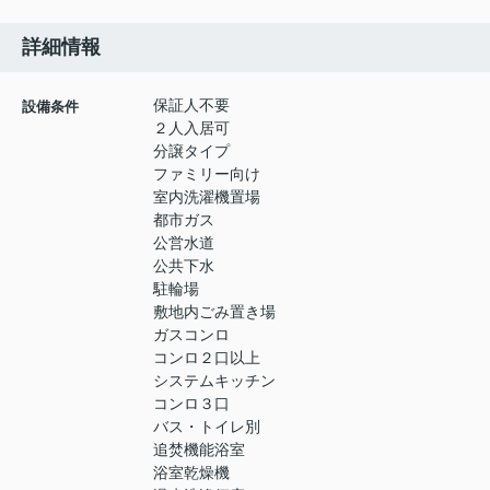
詳細情報
保証人不要
設備条件
２人入居可
分譲タイプ
ファミリー向け
室内洗濯機置場
都市ガス
公営水道
公共下水
駐輪場
敷地内ごみ置き場
ガスコンロ
コンロ２口以上
システムキッチン
コンロ３口
バス・トイレ別
追焚機能浴室
浴室乾燥機