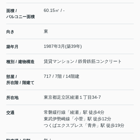
60.15㎡ / -
面積 /
バルコニー面積
東
向き
1987年3月(築39年)
築年月
賃貸マンション / 鉄骨鉄筋コンクリート
種別 / 建物構造
717 / 7階 / 14階建
部屋 /
所在階 / 階建て
東京都
足立区
綾瀬
１丁目34-7
所在地
常磐緩行線
「
綾瀬
」駅 徒歩4分
交通
東武伊勢崎線
「
小菅
」駅 徒歩12分
つくばエクスプレス
「
青井
」駅 徒歩19分