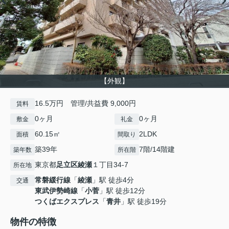
【外観】
16.5万円 管理/共益費 9,000円
賃料
0ヶ月
0ヶ月
敷金
礼金
60.15㎡
2LDK
面積
間取り
築39年
7階/14階建
築年数
所在階
東京都
足立区
綾瀬
１丁目34-7
所在地
常磐緩行線
「
綾瀬
」駅 徒歩4分
交通
東武伊勢崎線
「
小菅
」駅 徒歩12分
つくばエクスプレス
「
青井
」駅 徒歩19分
物件の特徴