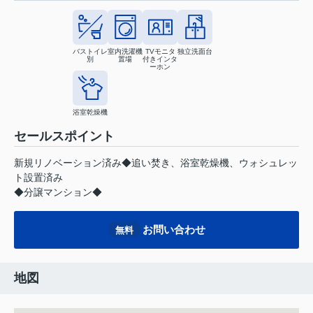
バストイレ
室内洗濯機
TVモニタ
独立洗面台
別
置場
付きインタ
ーホン
浴室乾燥機
セールスポイント
新規リノベーション済み◆追い焚き、浴室乾燥機、ウォシュレッ
ト設置済み
◆分譲マンション◆
お問い合わせ
無料
地図