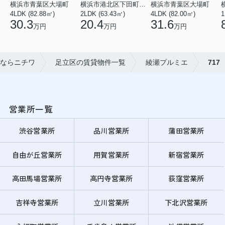
横浜市青葉区大場町
横浜市港北区下田町２丁目
横浜市青葉区大場町
4LDK (82.88㎡)
2LDK (63.43㎡)
4LDK (82.00㎡)
1
30.3
20.4
31.6
万円
万円
万円
ならニチワ
足立区の賃貸物件一覧
綾瀬プルミエ
717
営業所一覧
渋谷営業所
品川営業所
蒲田営業所
自由が丘営業所
用賀営業所
新宿営業所
高田馬場営業所
高円寺営業所
荻窪営業所
吉祥寺営業所
立川営業所
下北沢営業所