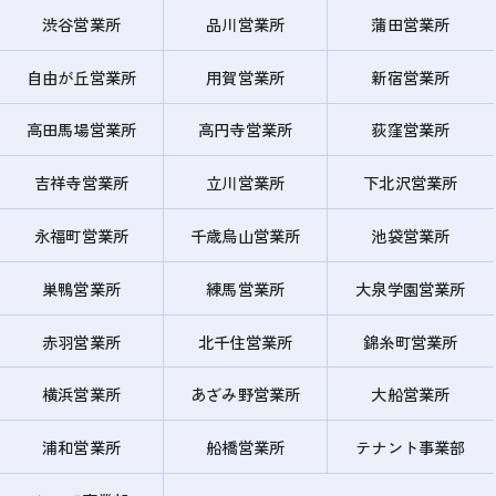
渋谷営業所
品川営業所
蒲田営業所
自由が丘営業所
用賀営業所
新宿営業所
高田馬場営業所
高円寺営業所
荻窪営業所
吉祥寺営業所
立川営業所
下北沢営業所
永福町営業所
千歳烏山営業所
池袋営業所
巣鴨営業所
練馬営業所
大泉学園営業所
赤羽営業所
北千住営業所
錦糸町営業所
横浜営業所
あざみ野営業所
大船営業所
浦和営業所
船橋営業所
テナント事業部