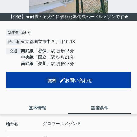
【外観】★耐震・耐火性に優れた旭化成へーベルメゾンです★
築6年
築年数
東京都国立市中３丁目10-13
所在地
南武線
「
谷保
」駅 徒歩13分
交通
中央線
「
国立
」駅 徒歩21分
南武線
「
矢川
」駅 徒歩15分
お問い合わせ
無料
基本情報
設備条件
グロワールメゾンＫ
物件名