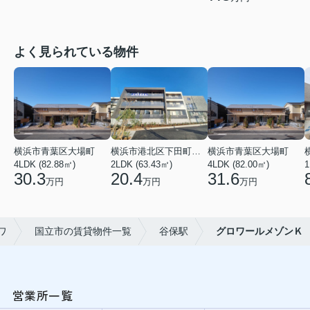
よく見られている物件
横浜市青葉区大場町
横浜市港北区下田町２丁目
横浜市青葉区大場町
4LDK (82.88㎡)
2LDK (63.43㎡)
4LDK (82.00㎡)
1
30.3
20.4
31.6
万円
万円
万円
ワ
国立市の賃貸物件一覧
谷保駅
グロワールメゾンＫ
営業所一覧