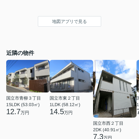
地図アプリで見る
近隣の物件
国立市青柳３丁目
国立市東２丁目
1SLDK (53.03㎡)
1LDK (58.12㎡)
1
12.7
14.5
万円
万円
国立市西２丁目
2DK (40.91㎡)
7.3
万円