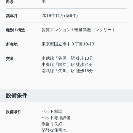
南
向き
2019年11月(築6年)
築年月
賃貸マンション / 軽量気泡コンクリート
種別 / 構造
東京都
国立市
中
３丁目10-13
所在地
南武線
「
谷保
」駅 徒歩13分
交通
中央線
「
国立
」駅 徒歩21分
南武線
「
矢川
」駅 徒歩15分
設備条件
ペット相談
設備条件
ペット専用設備
陽当り良好
閑静な住宅地